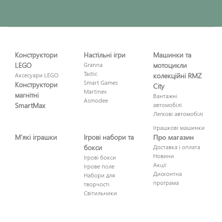
Конструктори
Настільні ігри
Машинки та
LEGO
Granna
мотоцикли
Tactic
Аксесуари LEGO
колекційні RMZ
Smart Games
Конструктори
City
Martinex
магнітні
Вантажні
Asmodee
SmartMax
автомобілі
Легкові автомобілі
Іграшкові машинки
М'які іграшки
Ігрові набори та
Про магазин
бокси
Доставка і оплата
Новини
Ігрові бокси
Акції
Ігрове поле
Дисконтна
Набори для
програма
творчості
Світильники