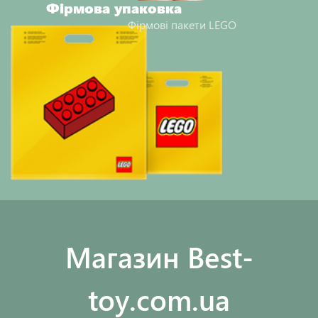
Фірмова упаковка
Фірмові пакети LEGO
Maгазин Best-
toy.com.ua