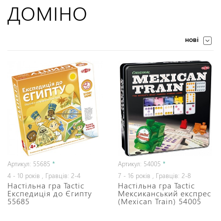
ДОМІНО
нові
Артикул: 55685
*
Артикул: 54005
*
4 - 10 років , Гравців: 2-4
7 - 16 років , Гравців: 2-8
Настільна гра Tactic
Настільна гра Tactic
Експедиція до Єгипту
Мексиканський експрес
55685
(Mexican Train) 54005