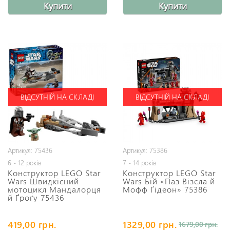
Купити
Купити
ВІДСУТНІЙ НА СКЛАДІ
ВІДСУТНІЙ НА СКЛАДІ
Артикул: 75436
Артикул: 75386
6 - 12 років
7 - 14 років
Конструктор LEGO Star
Конструктор LEGO Star
Wars Швидкісний
Wars Бій «Паз Візсла й
мотоцикл Мандалорця
Мофф Ґідеон» 75386
й Ґроґу 75436
419,00 грн.
1329,00 грн.
1679,00 грн.