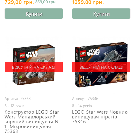
729,00 грн.
1059,00 грн.
869,00 грн.
Купити
Купити
ВІДСУТНІЙ НА СКЛАДІ
ВІДСУТНІЙ НА СКЛАДІ
Артикул: 75363
Артикул: 75346
6 - 12 років
8 - 14 років
Конструктор LEGO Star
LEGO Star Wars Човник-
Wars Мандалорський
винищувач піратів
зоряний винищувач N-
75346
1. Мікровинищувач
75363