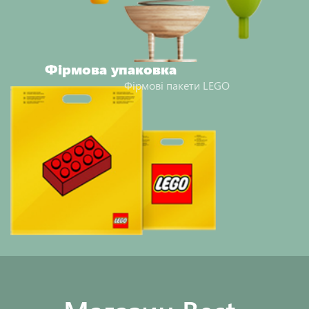
Фірмова упаковка
Фірмові пакети LEGO