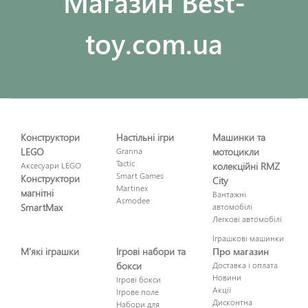
Maгазин Best-
toy.com.ua
Конструктори
Настільні ігри
Машинки та
LEGO
Granna
мотоцикли
Tactic
Аксесуари LEGO
колекційні RMZ
Smart Games
Конструктори
City
Martinex
магнітні
Вантажні
Asmodee
SmartMax
автомобілі
Легкові автомобілі
Іграшкові машинки
М'які іграшки
Ігрові набори та
Про магазин
бокси
Доставка і оплата
Новини
Ігрові бокси
Акції
Ігрове поле
Дисконтна
Набори для