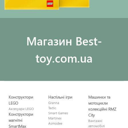
Maгазин Best-
toy.com.ua
Конструктори
Настільні ігри
Машинки та
LEGO
Granna
мотоцикли
Tactic
Аксесуари LEGO
колекційні RMZ
Smart Games
Конструктори
City
Martinex
магнітні
Вантажні
Asmodee
SmartMax
автомобілі