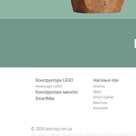
Конструктори LEGO
Настільні ігри
Аксесуари LEGO
Granna
Конструктори магнітні
Tactic
Smart Games
SmartMax
Martinex
Asmodee
© 2026 best-toy.com.ua
Логотип і торгові марки LEGO, Minifigure, DUPLO, BIONI