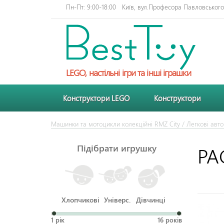
Пн-Пт: 9:00-18:00
Київ, вул.Професора Павловського 
LEGO, настільні ігри та інші іграшки
Конструктори LEGO
Конструктори
Машинки та мотоцикли колекційні RMZ City
/
Легкові авто
Підібрати игрушку
PA
Хлопчикові
Універс.
Дівчинці
1 рік
16 років