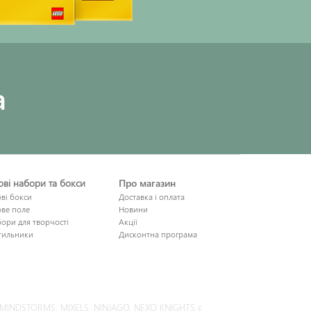
a
рові набори та бокси
Про магазин
ові бокси
Доставка і оплата
ове поле
Новини
ори для творчості
Акції
тильники
Дисконтна програма
S, MINDSTORMS, MIXELS, NINJAGO, NEXO KNIGHTS є