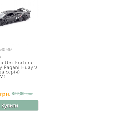
554074M
в
а Uni-Fortune
y Pagani Huayra
ва серія)
4M)
грн.
329,00 грн.
Купити