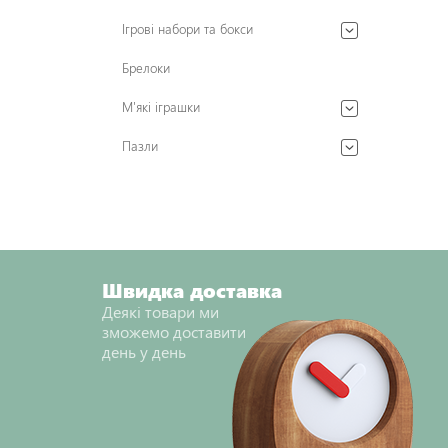
Ігрові набори та бокси
Брелоки
М'які іграшки
Пазли
Швидка доставка
Деякі товари ми
зможемо доставити
день у день