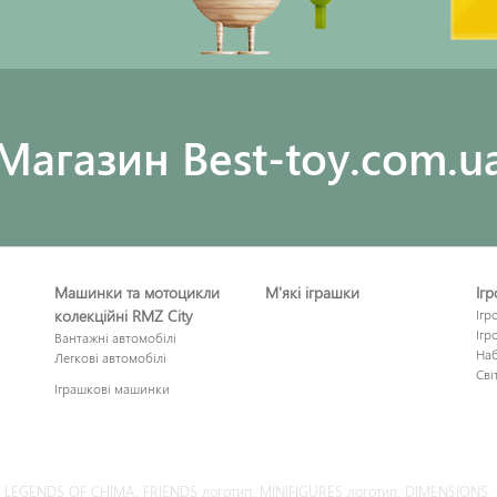
Maгазин Best-toy.com.u
Машинки та мотоцикли
М'які іграшки
Іг
колекційні RMZ City
Ігр
Ігр
Вантажні автомобілі
Наб
Легкові автомобілі
Сві
Іграшкові машинки
CLE, LEGENDS OF CHIMA, FRIENDS логотип, MINIFIGURES логотип, DIMENSION