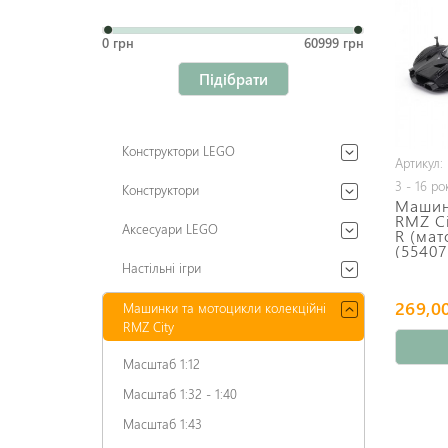
0 грн
60999 грн
Підібрати
Конструктори LEGO
Артикул:
3 - 16 ро
Конструктори
Машин
RMZ Ci
Аксесуари LEGO
R (мат
(5540
Настільні ігри
269,00
Машинки та мотоцикли колекційні
RMZ City
Масштаб 1:12
Масштаб 1:32 - 1:40
Масштаб 1:43