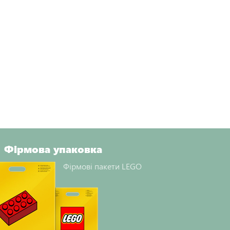
Фірмова упаковка
Фірмові пакети LEGO