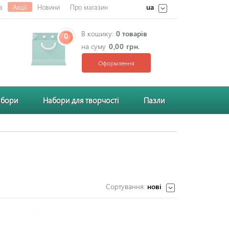
ua
а
Акції
Новини
Про магазин
В кошику:
0 товарів
0
на суму
0,00 грн.
Оформлення
абори
Набори для творчості
Пазли
Сортування:
нові