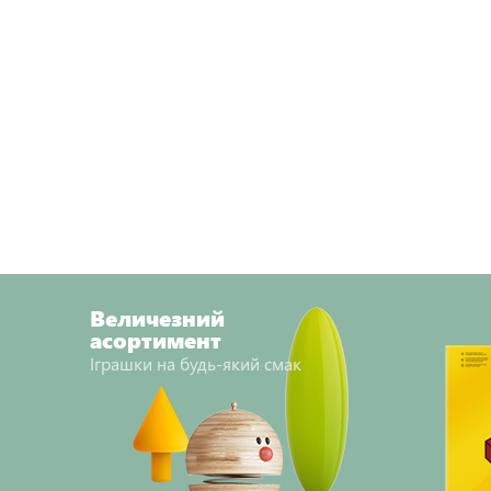
Величезний
асортимент
Іграшки на будь-який смак