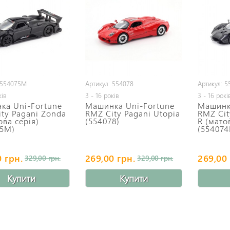
 554075M
Артикул: 554078
Артикул: 
ків
3 - 16 років
3 - 16 рокі
ка Uni-Fortune
Машинка Uni-Fortune
Машинк
ty Pagani Zonda
RMZ City Pagani Utopia
RMZ Cit
ова серія)
(554078)
R (мато
75M)
(55407
 грн.
269,00 грн.
269,00 
329,00 грн.
329,00 грн.
Купити
Купити