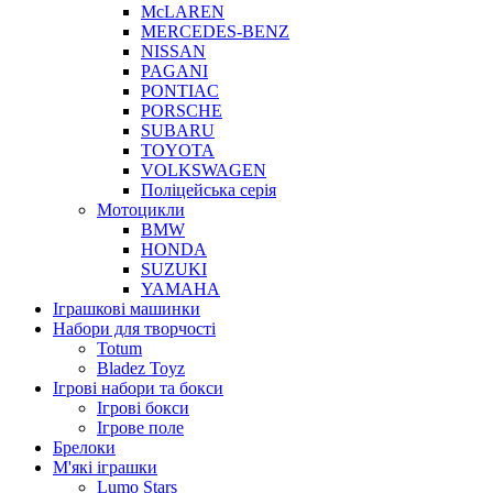
McLAREN
MERCEDES-BENZ
NISSAN
PAGANI
PONTIAC
PORSCHE
SUBARU
TOYOTA
VOLKSWAGEN
Поліцейська серія
Мотоцикли
BMW
HONDA
SUZUKI
YAMAHA
Іграшкові машинки
Набори для творчості
Totum
Bladez Toyz
Ігрові набори та бокси
Ігрові бокси
Ігрове поле
Брелоки
М'які іграшки
Lumo Stars