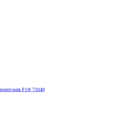
 перегонів F1® 71049