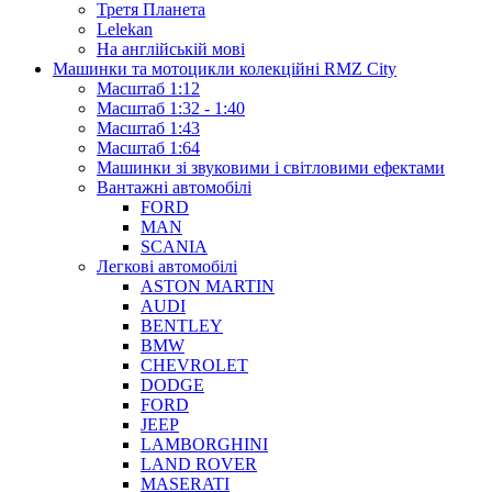
Третя Планета
Lelekan
На англійській мові
Машинки та мотоцикли колекційні RMZ City
Масштаб 1:12
Масштаб 1:32 - 1:40
Масштаб 1:43
Масштаб 1:64
Машинки зі звуковими і світловими ефектами
Вантажні автомобілі
FORD
MAN
SCANIA
Легкові автомобілі
ASTON MARTIN
AUDI
BENTLEY
BMW
CHEVROLET
DODGE
FORD
JEEP
LAMBORGHINI
LAND ROVER
MASERATI