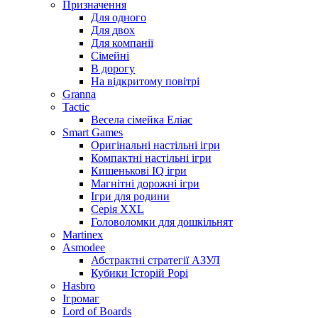
Призначення
Для одного
Для двох
Для компанії
Сімейні
В дорогу
На відкритому повітрі
Granna
Tactic
Весела сімейка Еліас
Smart Games
Оригінальні настільні ігри
Компактні настільні ігри
Кишенькові IQ ігри
Магнітні дорожні ігри
Ігри для родини
Серія XXL
Головоломки для дошкільнят
Martinex
Asmodee
Абстрактні стратегії АЗУЛ
Кубики Історій Рорі
Hasbro
Ігромаг
Lord of Boards