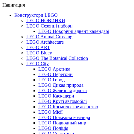
Навигация
Конструктори LEGO
LEGO НОВИНКИ
LEGO Сезонні набори
LEGO Новорічні адвент календарі
LEGO Animal Crossing
LEGO Architecture
LEGO ART
LEGO Bluey
LEGO The Botanical Collection
LEGO City
LEGO Арктика
LEGO Перегони
LEGO Город
LEGO Дикая природа
LEGO Железная дорога
LEGO Каскадери
LEGO Круті автомобілі
LEGO Космическое агенство
LEGO Місії
LEGO Пожежна команда
LEGO Подводный мир
LEGO Поліція
LEGO Спасатели