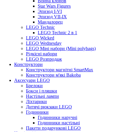
Война клонов
Star Wars Figures
Эпизод I-VI
Эпизод VII-IX
Мандалорец
LEGO Technic
LEGO Technic 2 в 1
LEGO Wicked
LEGO Wednesday
LEGO Міні набори (Mini polybags)
Рідкісні набори
LEGO Розпродаж
Конструктори
Конструктори магнітні SmartMax
Конструктори м'які Bakoba
Аксесуари LEGO
Брелоки
Бокси і пляшки
Настільні лампи
Ліхтарики
Дитячі рюкзаки LEGO
Годинники
Годинники наручні
Годинники настільні
Пакети подарункові LEGO