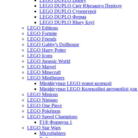
LEGO DUPLO Disney
LEGO DUPLO Світ Юрського Періоду
LEGO DUPLO Супергерої
LEGO DUPLO Ферма
LEGO DUPLO Bluey Блуї
LEGO Editions
LEGO Fortnite
LEGO Friends
LEGO Gabby's Dollhouse
LEGO Harry Potter
LEGO Icons
LEGO Jurassic World
LEGO Marvel
LEGO Minecraft
LEGO Minifigures
Мініфігурки LEGO повні колекції
Мініфігурки LEGO Колекційні автомобілі для
LEGO Minions
LEGO Ninjago
LEGO One Piece
LEGO Pokémon
LEGO Speed Champions
F1® Формула 1
LEGO Star Wars
Microfighters