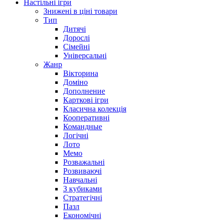
Настільні ігри
Знижені в ціні товари
Тип
Дитячі
Дорослі
Сімейні
Універсальні
Жанр
Вікторина
Доміно
Дополнение
Карткові ігри
Класична колекція
Кооперативні
Командные
Логічні
Лото
Мемо
Розважальні
Розвиваючі
Навчальні
З кубиками
Стратегічні
Пазл
Економічні