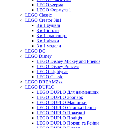
LEGO Ферма
LEGO Формула 1
LEGO Classic
LEGO Creator 3in1
3 в 1 будівлі
3 в 1 істоти
3 в 1 транспорт
3 в 1 літаки
3 в 1 модели
LEGO DC
LEGO Disney
LEGO Disney Mickey and Friends
LEGO Disney Princess
LEGO Lightyear
LEGO Classic
LEGO DREAMZzz
LEGO DUPLO
LEGO DUPLO Для найменших
LEGO DUPLO Зоопарк
LEGO DUPLO Машинки
LEGO DUPLO Свинка Пеппа
LEGO DUPLO Пожежні
LEGO DUPLO Поліція
LEGO DUPLO Поїзди та Рейки