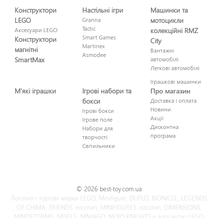
Конструктори
Настільні ігри
Машинки та
LEGO
Granna
мотоцикли
Tactic
Аксесуари LEGO
колекційні RMZ
Smart Games
Конструктори
City
Martinex
магнітні
Вантажні
Asmodee
SmartMax
автомобілі
Легкові автомобілі
Іграшкові машинки
М'які іграшки
Ігрові набори та
Про магазин
бокси
Доставка і оплата
Новини
Ігрові бокси
Акції
Ігрове поле
Дисконтна
Набори для
програма
творчості
Світильники
© 2026 best-toy.com.ua
Логотип і торгові марки LEGO, Minifigure, DUPLO, BIONICLE, LEGENDS
OF CHIMA, FRIENDS логотип, MINIFIGURES логотип, DIMENSIONS,
MINDSTORMS, MIXELS, NINJAGO, NEXO KNIGHTS є власністю LEGO