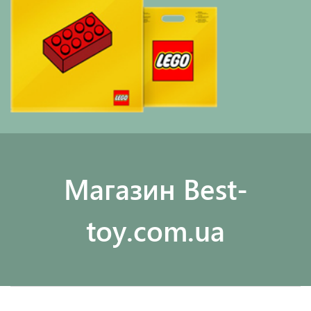
Maгазин Best-
toy.com.ua