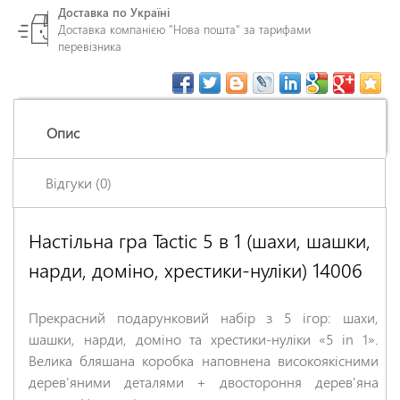
Доставка по Україні
Доставка компанією "Нова пошта" за тарифами
перевізника
Опис
Відгуки (0)
Настільна гра Tactic 5 в 1 (шахи, шашки,
Залишіть відгук про цей товар першими
нарди, доміно, хрестики-нуліки) 14006
Ім'я
*
Прекрасний подарунковий набір з 5 ігор: шахи,
Заголовок відгуку
*
шашки, нарди, доміно та хрестики-нуліки «5 in 1».
Велика бляшана коробка наповнена високоякісними
дерев'яними деталями + двостороння дерев'яна