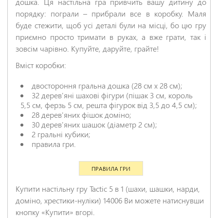
Відгук
*
дошка. Ця настільна гра привчить вашу дитину до
порядку: пограли – прибрали все в коробку. Маля
буде стежити, щоб усі деталі були на місці, бо цю гру
приємно просто тримати в руках, а вже грати, так і
зовсім чарівно. Купуйте, даруйте, грайте!
Вміст коробки:
двостороння гральна дошка (28 см x 28 см);
НАДІСЛАТИ ВІДГУК
32 дерев'яні шахові фігури (пішак 3 см, король
5,5 см, ферзь 5 см, решта фігурок від 3,5 до 4,5 см);
28 дерев'яних фішок доміно;
30 дерев'яних шашок (діаметр 2 см);
2 гральні кубики;
правила гри.
ПРАВИЛА ГРИ
Купити настільну гру Tactic 5 в 1 (шахи, шашки, нарди,
доміно, хрестики-нуліки) 14006 Ви можете натиснувши
кнопку «Купити» вгорі.