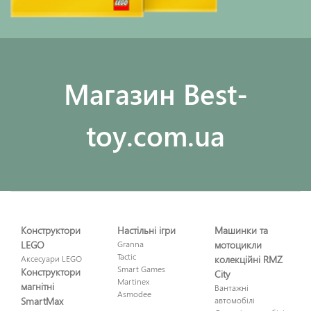
Maгазин Best-
toy.com.ua
Конструктори
Настільні ігри
Машинки та
LEGO
Granna
мотоцикли
Tactic
Аксесуари LEGO
колекційні RMZ
Smart Games
Конструктори
City
Martinex
магнітні
Вантажні
Asmodee
SmartMax
автомобілі