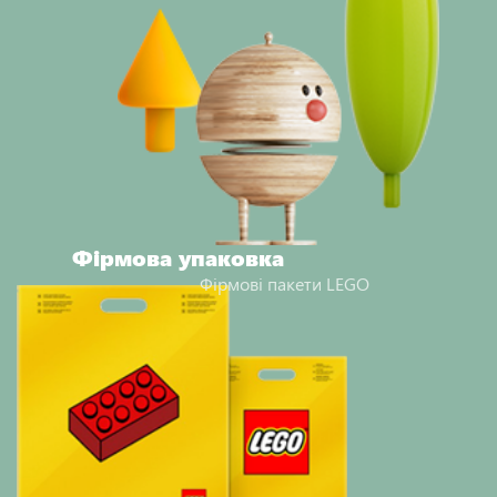
Фірмова упаковка
Фірмові пакети LEGO