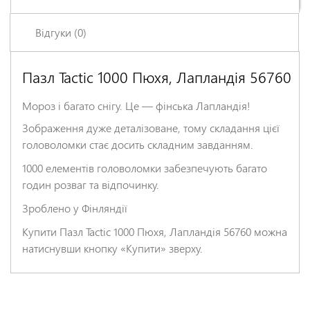
Відгуки (0)
Пазл Tactic 1000 Пюхя, Лапландія 56760
Залишіть відгук про цей товар першими
Ім'я
*
Мороз і багато снігу. Це — фінська Лапландія!
Зображення дуже деталізоване, тому складання цієї
головоломки стає досить складним завданням.
Заголовок відгуку
*
1000 елементів головоломки забезпечують багато
годин розваг та відпочинку.
Відгук
*
Зроблено у Фінляндії
Купити Пазл Tactic 1000 Пюхя, Лапландія 56760 можна
натиснувши кнопку «Купити» зверху.