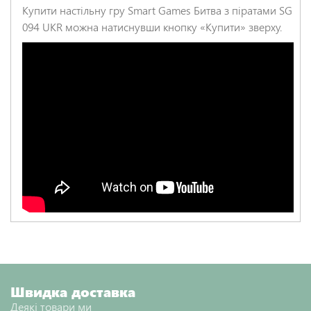
Купити настільну гру Smart Games Битва з піратами SG
094 UKR можна натиснувши кнопку «Купити» зверху.
Швидка доставка
Деякі товари ми