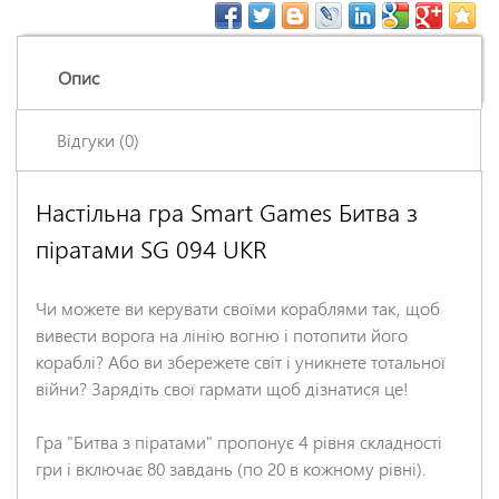
Опис
Відгуки (0)
Настільна гра Smart Games Битва з
Залишіть відгук про цей товар першими
піратами SG 094 UKR
Ім'я
*
Чи можете ви керувати своїми кораблями так, щоб
Заголовок відгуку
*
вивести ворога на лінію вогню і потопити його
кораблі? Або ви збережете світ і уникнете тотальної
війни? Зарядіть свої гармати щоб дізнатися це!
Відгук
*
Гра "Битва з піратами" пропонує 4 рівня складності
гри і включає 80 завдань (по 20 в кожному рівні).