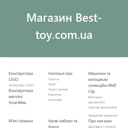
Maгазин Best-
toy.com.ua
Конструктори
Настільні ігри
Машинки та
LEGO
Granna
мотоцикли
Tactic
Аксесуари LEGO
колекційні RMZ
Smart Games
Конструктори
City
Martinex
магнітні
Вантажні
Asmodee
SmartMax
автомобілі
Легкові автомобілі
Іграшкові машинки
М'які іграшки
Ігрові набори та
Про магазин
бокси
Доставка і оплата