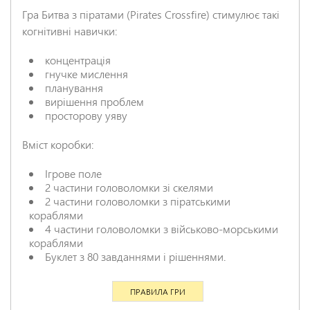
Гра Битва з піратами (Pirates Crossfire) стимулює такі
когнітивні навички:
концентрація
НАДІСЛАТИ ВІДГУК
гнучке мислення
планування
вирішення проблем
просторову уяву
Вміст коробки:
Ігрове поле
2 частини головоломки зі скелями
2 частини головоломки з піратськими
кораблями
4 частини головоломки з військово-морськими
кораблями
Буклет з 80 завданнями і рішеннями.
ПРАВИЛА ГРИ