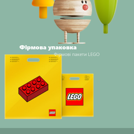
Фірмова упаковка
Фірмові пакети LEGO