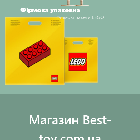
Фірмова упаковка
Фірмові пакети LEGO
Maгазин Best-
toy.com.ua