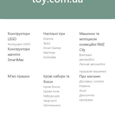
Конструктори
Настільні ігри
Машинки та
LEGO
Granna
мотоцикли
Tactic
Аксесуари LEGO
колекційні RMZ
Smart Games
Конструктори
City
Martinex
магнітні
Вантажні
Asmodee
SmartMax
автомобілі
Легкові автомобілі
Іграшкові машинки
М'які іграшки
Ігрові набори та
Про магазин
бокси
Доставка і оплата
Новини
Ігрові бокси
Акції
Ігрове поле
Дисконтна
Набори для
програма
творчості
Світильники