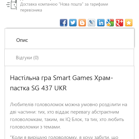
Доставка компанією "Нова пошта" за тарифами
перевізника
Опис
Відгуки (0)
Настільна гра Smart Games Храм-
Залишіть відгук про цей товар першими
пастка SG 437 UKR
Ім'я
*
Любителів головоломок можна умовно розділити на
Заголовок відгуку
*
дві частини: тих, хто віддає перевагу абстрактним
головоломкам, таким, як IQ Блок, та тих, хто любить
головоломки з темами.
Відгук
*
“Коли я вирішую головоломку, я хочу забути, що