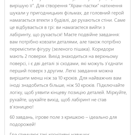
вирішую її”. Для створення “Храм-пастки” натхнення
шукали у пригодницьких фільмах, де головний герой
намагається втекти з будівлі, де рухаються стіни. Саме
це відбувається в грі: ви намагаєтеся вийти з
лабіринту, що рухається! Маєте подвійне завдання:
вам потрібно ковзати деталями, але також потрібно
НАДІСЛАТИ ВІДГУК
перемістити фігуру (зеленого пішака). Коридори
мають 2 поверхи. Вихід знаходиться на верхньому
поверсі, і є дві деталі зі сходами, які можуть з'єднати
перший поверх з другим. Легкі завдання можна
вирішити менш ніж за 10 кроків. Для найважчих вам
іноді знадобиться більше, ніж 50 кроків. Підключайте
логіку, щоб уявити кінцеву позицію деталей. Міркуйте,
рухайте, шукайте вихід, щоб лабіринт не став
в’язницею!
60 завдань, ігрове поле з кришкою – ідеально для
подорожей!
Гра стимулює такі когнітивні навички: