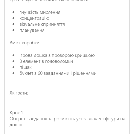
гнучкість мислення
концентрацію
візуальне сприйняття
планування
Вміст коробки :
ігрова дошка з прозорою кришкою
8 елементів головоломки
пішак
буклет з 60 завданнями і рішеннями
Як грати:
Крок 1
Оберіть завдання та розмістіть усі зазначені фігури на
дошці.