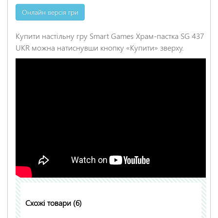
Онлайн версія гри
Купити настільну гру Smart Games Храм-пастка SG 437
UKR можна натиснувши кнопку «Купити» зверху.
Схожі товари (6)