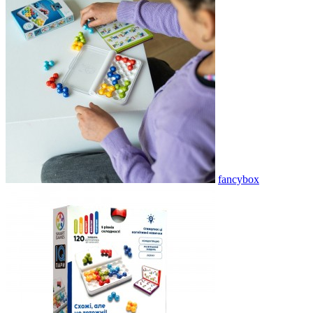
fancybox