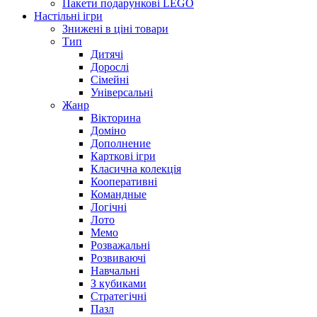
Пакети подарункові LEGO
Настільні ігри
Знижені в ціні товари
Тип
Дитячі
Дорослі
Сімейні
Універсальні
Жанр
Вікторина
Доміно
Дополнение
Карткові ігри
Класична колекція
Кооперативні
Командные
Логічні
Лото
Мемо
Розважальні
Розвиваючі
Навчальні
З кубиками
Стратегічні
Пазл