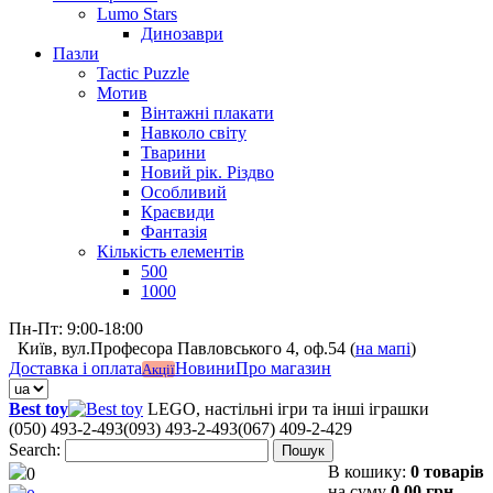
Lumo Stars
Динозаври
Пазли
Tactic Puzzle
Мотив
Вінтажні плакати
Навколо світу
Тварини
Новий рік. Різдво
Особливий
Краєвиди
Фантазія
Кількість елементів
500
1000
Пн-Пт: 9:00-18:00
Київ, вул.Професора Павловського 4, оф.54 (
на мапі
)
Доставка і оплата
Новини
Про магазин
Акції
Best toy
LEGO, настільні ігри та інші іграшки
(050) 493-2-493
(093) 493-2-493
(067) 409-2-429
Search:
Пошук
В кошику:
0 товарів
0
на суму
0,00 грн.