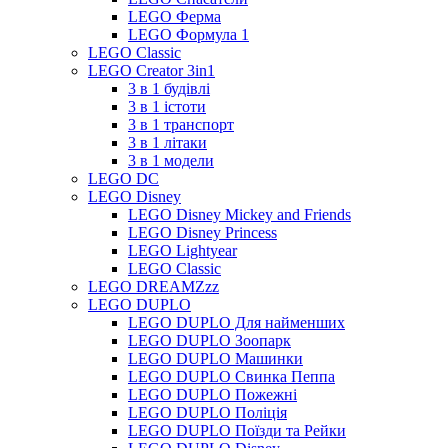
LEGO Ферма
LEGO Формула 1
LEGO Classic
LEGO Creator 3in1
3 в 1 будівлі
3 в 1 істоти
3 в 1 транспорт
3 в 1 літаки
3 в 1 модели
LEGO DC
LEGO Disney
LEGO Disney Mickey and Friends
LEGO Disney Princess
LEGO Lightyear
LEGO Classic
LEGO DREAMZzz
LEGO DUPLO
LEGO DUPLO Для найменших
LEGO DUPLO Зоопарк
LEGO DUPLO Машинки
LEGO DUPLO Свинка Пеппа
LEGO DUPLO Пожежні
LEGO DUPLO Поліція
LEGO DUPLO Поїзди та Рейки