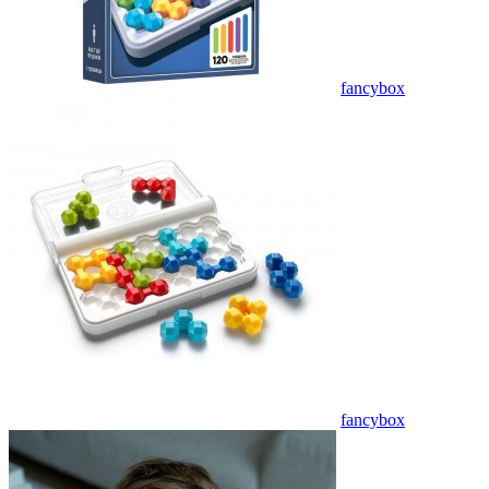
fancybox
fancybox