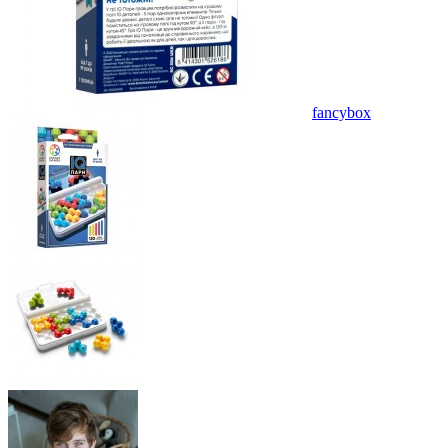
fancybox