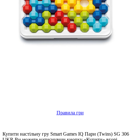
Правила гри
Купити настільну гру Smart Games IQ Пари (Twins) SG 306
UKR Ви можете натиснувши кнопку «Купити» вгорі.