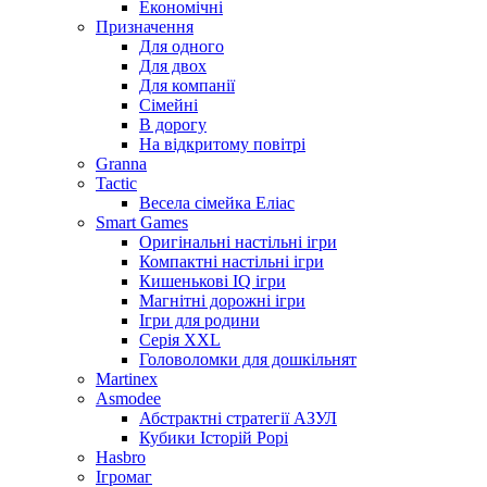
Економічні
Призначення
Для одного
Для двох
Для компанії
Сімейні
В дорогу
На відкритому повітрі
Granna
Tactic
Весела сімейка Еліас
Smart Games
Оригінальні настільні ігри
Компактні настільні ігри
Кишенькові IQ ігри
Магнітні дорожні ігри
Ігри для родини
Серія XXL
Головоломки для дошкільнят
Martinex
Asmodee
Абстрактні стратегії АЗУЛ
Кубики Історій Рорі
Hasbro
Ігромаг