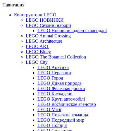
Навигация
Конструктори LEGO
LEGO НОВИНКИ
LEGO Сезонні набори
LEGO Новорічні адвент календарі
LEGO Animal Crossing
LEGO Architecture
LEGO ART
LEGO Bluey
LEGO The Botanical Collection
LEGO City
LEGO Арктика
LEGO Перегони
LEGO Город
LEGO Дикая природа
LEGO Железная дорога
LEGO Каскадери
LEGO Круті автомобілі
LEGO Космическое агенство
LEGO Місії
LEGO Пожежна команда
LEGO Подводный мир
LEGO Поліція
LEGO Спасатели