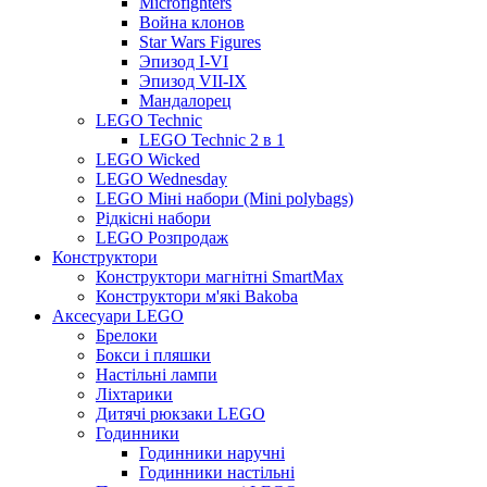
Microfighters
Война клонов
Star Wars Figures
Эпизод I-VI
Эпизод VII-IX
Мандалорец
LEGO Technic
LEGO Technic 2 в 1
LEGO Wicked
LEGO Wednesday
LEGO Міні набори (Mini polybags)
Рідкісні набори
LEGO Розпродаж
Конструктори
Конструктори магнітні SmartMax
Конструктори м'які Bakoba
Аксесуари LEGO
Брелоки
Бокси і пляшки
Настільні лампи
Ліхтарики
Дитячі рюкзаки LEGO
Годинники
Годинники наручні
Годинники настільні