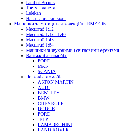
Lord of Boards
Третя Планета
Lelekan
На англійській мові
Машинки та мотоцикли колекційні RMZ City
Масштаб 1:12
Масштаб 1:32 - 1:40
Масштаб 1:43
Масштаб 1:64
Машинки зі звуковими і світловими ефектами
Вантажні автомобілі
FORD
MAN
SCANIA
Легкові автомобілі
ASTON MARTIN
AUDI
BENTLEY
BMW
CHEVROLET
DODGE
FORD
JEEP
LAMBORGHINI
LAND ROVER