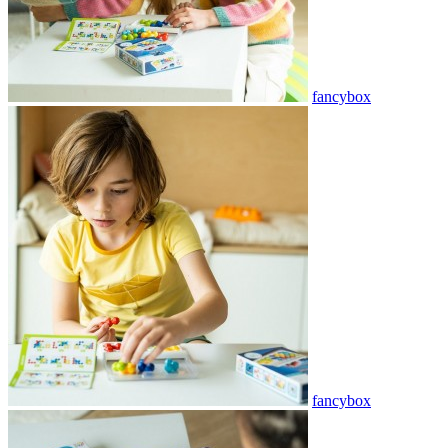
fancybox
fancybox