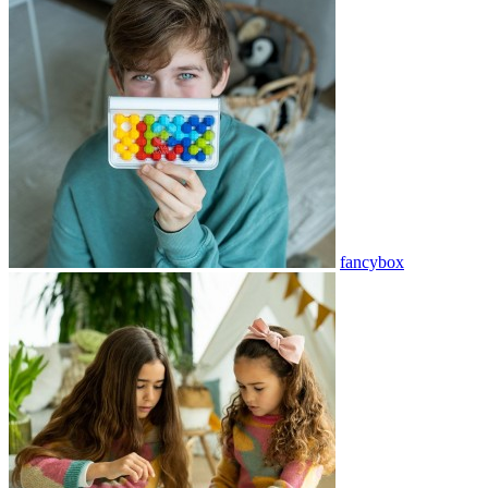
fancybox