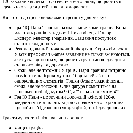
120 завдань від легкого до експертного рівня, що робить її
ідеальною як для дітей, так і для дорослих.
Ви готові до цієї головоломки-тренінгу для мозку?
Гра "IQ Пари" зростає разом з навичками гравця. Вона
має п’ять рівнів складності Початківець, Юніор,
Експерт, Майстер і Чарівник. Завдання поступово
стають складнішими.
Рекомендований початковий вік для цієї гри - сім років.
У всіх іграх Smart Games завдання не тільки змінюються,
але і ускладнюються, що робить гру цікавою для дітей
старшого віку та дорослих.
Схожі, але не тотожні! У грі IQ Пари гравцям потрібно
розмістити на ігровому полі 10 деталей - 5 пар
одноколірних елементів. Тільки будьте уважні: деталі
схожі, але не тотожні! Одна фігура поміститься на
ігровому полі під кутом 90°, а її пара - під кутом 45°.
Гра IQ Пари - це зручний дорожній кейс, зі 120-ю
завданнями від початківця до справжнього чарівника,
що робить її ідеальною як для дітей, так і для дорослих.
Гра стимулює такі пізнавальні навички:
концентрацію