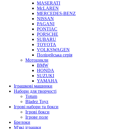
MASERATI
McLAREN
MERCEDES-BENZ
NISSAN
PAGANI
PONTIAC
PORSCHE
SUBARU
TOYOTA
VOLKSWAGEN
Поліцейська серія
Мотоцикли
BMW
HONDA
SUZUKI
YAMAHA
Іграшкові машинки
Набори для творчості
Totum
Bladez Toyz
Ігрові набори та бокси
Ігрові бокси
Ігрове поле
Брелоки
М'які іграшки