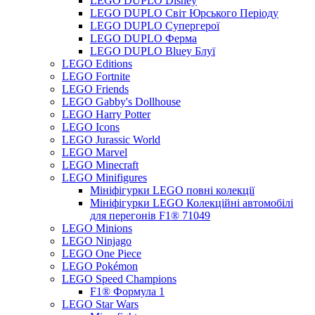
LEGO DUPLO Disney
LEGO DUPLO Світ Юрського Періоду
LEGO DUPLO Супергерої
LEGO DUPLO Ферма
LEGO DUPLO Bluey Блуї
LEGO Editions
LEGO Fortnite
LEGO Friends
LEGO Gabby's Dollhouse
LEGO Harry Potter
LEGO Icons
LEGO Jurassic World
LEGO Marvel
LEGO Minecraft
LEGO Minifigures
Мініфігурки LEGO повні колекції
Мініфігурки LEGO Колекційні автомобілі
для перегонів F1® 71049
LEGO Minions
LEGO Ninjago
LEGO One Piece
LEGO Pokémon
LEGO Speed Champions
F1® Формула 1
LEGO Star Wars