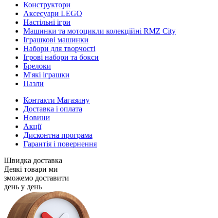
Конструктори
Аксесуари LEGO
Настільні ігри
Машинки та мотоцикли колекційні RMZ City
Іграшкові машинки
Набори для творчості
Ігрові набори та бокси
Брелоки
М'які іграшки
Пазли
Контакти Магазину
Доставка і оплата
Новини
Акції
Дисконтна програма
Гарантія і повернення
Швидка доставка
Деякі товари ми
зможемо доставити
день у день