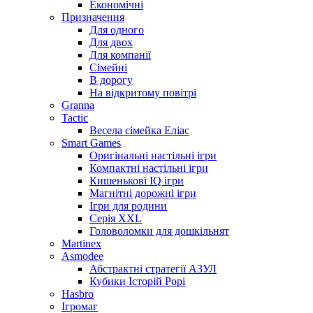
Економічні
Призначення
Для одного
Для двох
Для компанії
Сімейні
В дорогу
На відкритому повітрі
Granna
Tactic
Весела сімейка Еліас
Smart Games
Оригінальні настільні ігри
Компактні настільні ігри
Кишенькові IQ ігри
Магнітні дорожні ігри
Ігри для родини
Серія XXL
Головоломки для дошкільнят
Martinex
Asmodee
Абстрактні стратегії АЗУЛ
Кубики Історій Рорі
Hasbro
Ігромаг