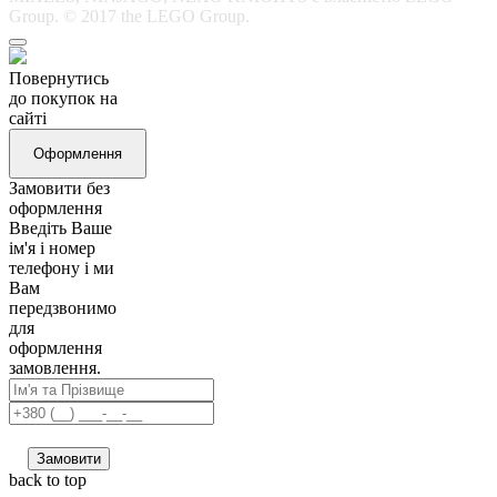
Group. © 2017 the LEGO Group.
Повернутись
до покупок на
сайті
Оформлення
Замовити без
оформлення
Введіть Ваше
ім'я і номер
телефону і ми
Вам
передзвонимо
для
оформлення
замовлення.
Замовити
back to top