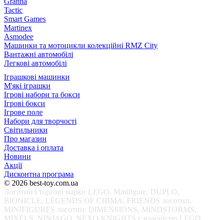
Granna
Tactic
Smart Games
Martinex
Asmodee
Машинки та мотоцикли колекційні RMZ City
Вантажні автомобілі
Легкові автомобілі
Іграшкові машинки
М'які іграшки
Ігрові набори та бокси
Ігрові бокси
Ігрове поле
Набори для творчості
Світильники
Про магазин
Доставка і оплата
Новини
Акції
Дисконтна програма
© 2026 best-toy.com.ua
Логотип і торгові марки LEGO, Minifigure, DUPLO,
BIONICLE, LEGENDS OF CHIMA, FRIENDS логотип,
MINIFIGURES логотип, DIMENSIONS, MINDSTORMS,
MIXELS, NINJAGO, NEXO KNIGHTS є власністю LEGO