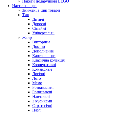
Пакети подарункові LEGO
Настільні ігри
Знижені в ціні товари
Тип
Дитячі
Дорослі
Сімейні
Універсальні
Жанр
Вікторина
Доміно
Дополнение
Карткові ігри
Класична колекція
Кооперативні
Командные
Логічні
Лото
Мемо
Розважальні
Розвиваючі
Навчальні
З кубиками
Стратегічні
Пазл