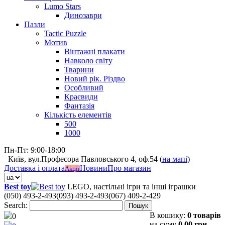
Lumo Stars
Динозаври
Пазли
Tactic Puzzle
Мотив
Вінтажні плакати
Навколо світу
Тварини
Новий рік. Різдво
Особливий
Краєвиди
Фантазія
Кількість елементів
500
1000
Пн-Пт: 9:00-18:00
Київ, вул.Професора Павловського 4, оф.54 (
на мапі
)
Доставка і оплата
Новини
Про магазин
Акції
Best toy
LEGO, настільні ігри та інші іграшки
(050) 493-2-493
(093) 493-2-493
(067) 409-2-429
Search:
Пошук
В кошику:
0 товарів
0
на суму
0,00 грн.