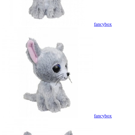
fancybox
fancybox