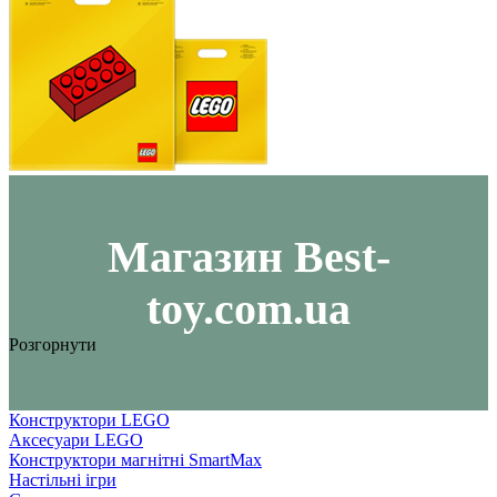
Maгазин Best-
toy.com.ua
Розгорнути
Конструктори LEGO
Аксесуари LEGO
Конструктори магнітні SmartMax
Настільні ігри