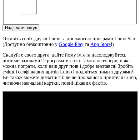
Надіслати відгук
Оживіть своїх друзів Lumo за допомогою програми Lumo Star
(Доступно безкоштовно у
Google Play
та
App Store
!)
Скануйте свого друга, дайте йому ім'я та насолоджуйтесь
різними заходами! Програма містить захоплюючі ігри, в які
можна пограти, коли ваш друг поїв і добре виспався! Зробіть
смішні селфі ваших друзів Lumo і поділіться ними з друзями!
Ви також можете дізнатися більше про вашого приятеля Lumo,
читаючи навчальні картки, повні цікавих фактів.