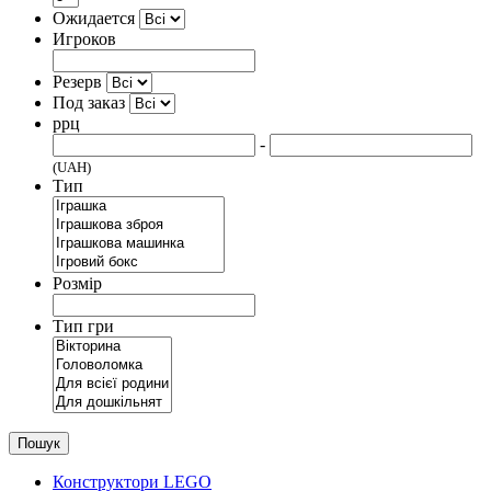
Ожидается
Игроков
Резерв
Под заказ
ррц
-
(UAH)
Тип
Розмір
Тип гри
Пошук
Конструктори LEGO