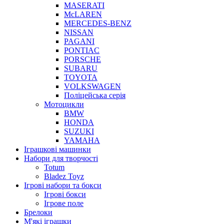
MASERATI
McLAREN
MERCEDES-BENZ
NISSAN
PAGANI
PONTIAC
PORSCHE
SUBARU
TOYOTA
VOLKSWAGEN
Поліцейська серія
Мотоцикли
BMW
HONDA
SUZUKI
YAMAHA
Іграшкові машинки
Набори для творчості
Totum
Bladez Toyz
Ігрові набори та бокси
Ігрові бокси
Ігрове поле
Брелоки
М'які іграшки