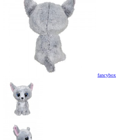
fancybox