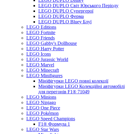
LEGO DUPLO Disney
LEGO DUPLO Світ Юрського Періоду
LEGO DUPLO Супергерої
LEGO DUPLO Ферма
LEGO DUPLO Bluey Блуї
LEGO Editions
LEGO Fortnite
LEGO Friends
LEGO Gabby's Dollhouse
LEGO Harry Potter
LEGO Icons
LEGO Jurassic World
LEGO Marvel
LEGO Minecraft
LEGO Minifigures
Мініфігурки LEGO повні колекції
Мініфігурки LEGO Колекційні автомобілі
для перегонів F1® 71049
LEGO Minions
LEGO Ninjago
LEGO One Piece
LEGO Pokémon
LEGO Speed Champions
F1® Формула 1
LEGO Star Wars