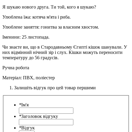
Я шукаю нового друга. Ти той, кого я шукаю?
Улюблена їжа: котяча м'ята і риба.
Улюблене заняття: гонитва за власним хвостом.
Іменини: 25 листопада.
Чи знаєте ви, що в Стародавньому Єгипті кішок шанували. У
них відмінний нічний зір і слух. Кішки можуть переносити
температуру до 56 градусів.
Ручна робота
Матеріал: ПВХ, поліестер
Залишіть відгук про цей товар першими
*
Ім'я
*
Заголовок відгуку
*
Відгук