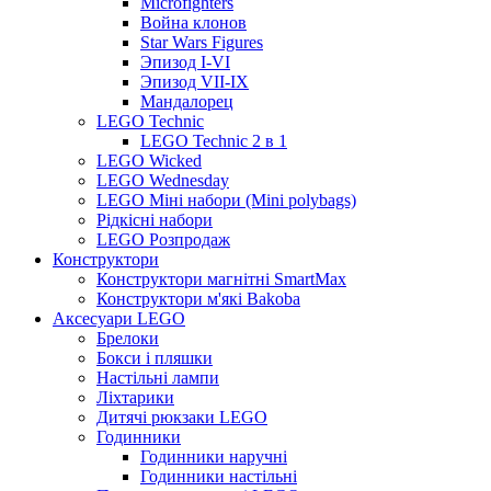
Microfighters
Война клонов
Star Wars Figures
Эпизод I-VI
Эпизод VII-IX
Мандалорец
LEGO Technic
LEGO Technic 2 в 1
LEGO Wicked
LEGO Wednesday
LEGO Міні набори (Mini polybags)
Рідкісні набори
LEGO Розпродаж
Конструктори
Конструктори магнітні SmartMax
Конструктори м'які Bakoba
Аксесуари LEGO
Брелоки
Бокси і пляшки
Настільні лампи
Ліхтарики
Дитячі рюкзаки LEGO
Годинники
Годинники наручні
Годинники настільні