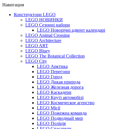
Навигация
Конструктори LEGO
LEGO НОВИНКИ
LEGO Сезонні набори
LEGO Новорічні адвент календарі
LEGO Animal Crossing
LEGO Architecture
LEGO ART
LEGO Bluey
LEGO The Botanical Collection
LEGO City
LEGO Арктика
LEGO Перегони
LEGO Город
LEGO Дикая природа
LEGO Железная дорога
LEGO Каскадери
LEGO Круті автомобілі
LEGO Космическое агенство
LEGO Місії
LEGO Пожежна команда
LEGO Подводный мир
LEGO Поліція
LEGO Спасатели