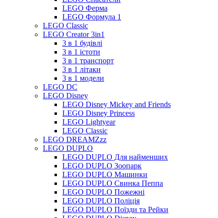
LEGO Ферма
LEGO Формула 1
LEGO Classic
LEGO Creator 3in1
3 в 1 будівлі
3 в 1 істоти
3 в 1 транспорт
3 в 1 літаки
3 в 1 модели
LEGO DC
LEGO Disney
LEGO Disney Mickey and Friends
LEGO Disney Princess
LEGO Lightyear
LEGO Classic
LEGO DREAMZzz
LEGO DUPLO
LEGO DUPLO Для найменших
LEGO DUPLO Зоопарк
LEGO DUPLO Машинки
LEGO DUPLO Свинка Пеппа
LEGO DUPLO Пожежні
LEGO DUPLO Поліція
LEGO DUPLO Поїзди та Рейки