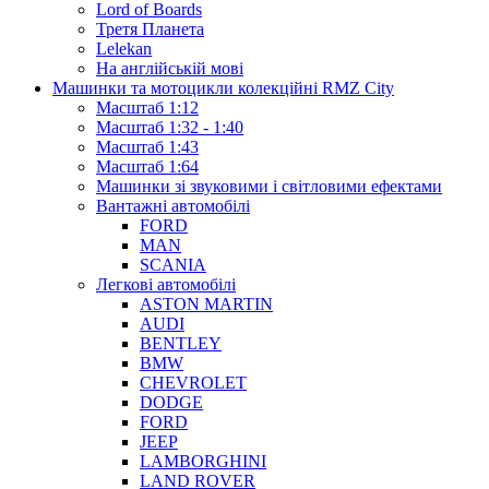
Lord of Boards
Третя Планета
Lelekan
На англійській мові
Машинки та мотоцикли колекційні RMZ City
Масштаб 1:12
Масштаб 1:32 - 1:40
Масштаб 1:43
Масштаб 1:64
Машинки зі звуковими і світловими ефектами
Вантажні автомобілі
FORD
MAN
SCANIA
Легкові автомобілі
ASTON MARTIN
AUDI
BENTLEY
BMW
CHEVROLET
DODGE
FORD
JEEP
LAMBORGHINI
LAND ROVER