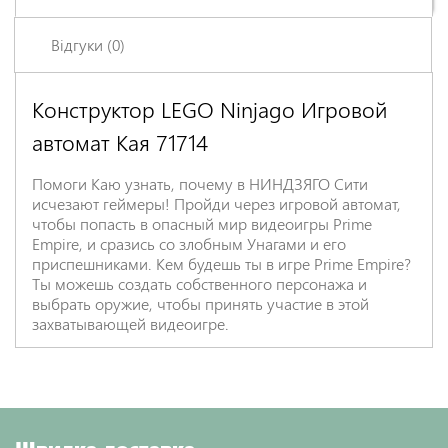
Відгуки (0)
Конструктор LEGO Ninjago Игровой
Залишіть відгук про цей товар першими
автомат Кая 71714
Ім'я
*
Помоги Каю узнать, почему в НИНДЗЯГО Сити
исчезают геймеры! Пройди через игровой автомат,
Заголовок відгуку
*
чтобы попасть в опасный мир видеоигры Prime
Empire, и сразись со злобным Унагами и его
приспешниками. Кем будешь ты в игре Prime Empire?
Ты можешь создать собственного персонажа и
Відгук
*
выбрать оружие, чтобы принять участие в этой
захватывающей видеоигре.
Швидка доставка