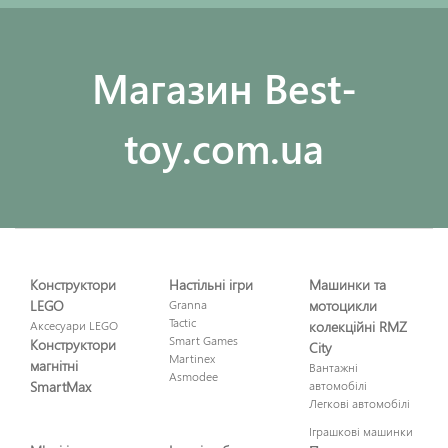
Maгазин Best-
toy.com.ua
Конструктори
Настільні ігри
Машинки та
LEGO
Granna
мотоцикли
Tactic
Аксесуари LEGO
колекційні RMZ
Smart Games
Конструктори
City
Martinex
магнітні
Вантажні
Asmodee
SmartMax
автомобілі
Легкові автомобілі
Іграшкові машинки