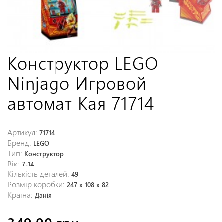
Конструктор LEGO
Ninjago Игровой
автомат Кая 71714
Артикул:
71714
Бренд:
LEGO
Тип:
Конструктор
Вік:
7-14
Кількість деталей:
49
Розмір коробки:
247 x 108 x 82
Країна:
Данія
349,00 грн.