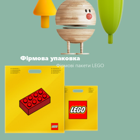
Фірмова упаковка
Фірмові пакети LEGO