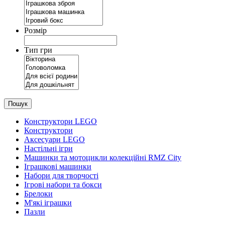
Розмір
Тип гри
Пошук
Конструктори LEGO
Конструктори
Аксесуари LEGO
Настільні ігри
Машинки та мотоцикли колекційні RMZ City
Іграшкові машинки
Набори для творчості
Ігрові набори та бокси
Брелоки
М'які іграшки
Пазли