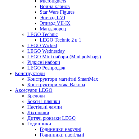
Microfighters
Война клонов
Star Wars Figures
Эпизод I-VI
Эпизод VII-IX
Мандалорец
LEGO Technic
LEGO Technic 2 в 1
LEGO Wicked
LEGO Wednesday
LEGO Міні набори (Mini polybags)
Рідкісні набори
LEGO Розпродаж
Конструктори
Конструктори магнітні SmartMax
Конструктори м'які Bakoba
Аксесуари LEGO
Брелоки
Бокси і пляшки
Настільні лампи
Ліхтарики
Дитячі рюкзаки LEGO
Годинники
Годинники наручні
Годинники настільні