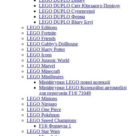
LEGO DUPLO Disney
LEGO DUPLO Світ Юрського Періоду
LEGO DUPLO Супергерої
LEGO DUPLO Ферма
LEGO DUPLO Bluey Блуї
LEGO Editions
LEGO Fortnite
LEGO Friends
LEGO Gabby's Dollhouse
LEGO Harry Potter
LEGO Icons
LEGO Jurassic World
LEGO Marvel
LEGO Minecraft
LEGO Minifigures
Мініфігурки LEGO повні колекції
Мініфігурки LEGO Колекційні автомобілі
для перегонів F1® 71049
LEGO Minions
LEGO Ninjago
LEGO One Piece
LEGO Pokémon
LEGO Speed Champions
F1® Формула 1
LEGO Star Wars