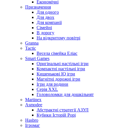
Економічні
Призначення
Для одного
Для двох
Для компанії
Сімейні
В дорогу
На відкритому повітрі
Granna
Tactic
Весела сімейка Еліас
Smart Games
Оригінальні настільні ігри
Компактні настільні ігри
Кишенькові IQ ігри
Магнітні дорожні ігри
Ігри для родини
Серія XXL
Головоломки для дошкільнят
Martinex
Asmodee
Абстрактні стратегії АЗУЛ
Кубики Історій Рорі
Hasbro
Ігромаг