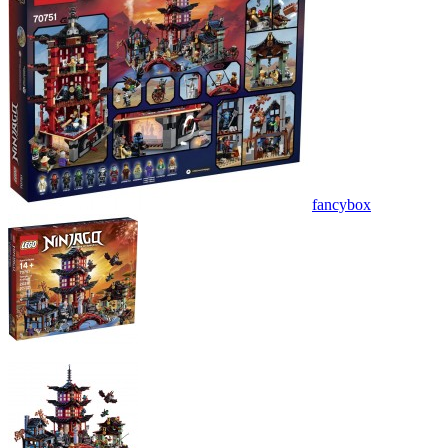
fancybox