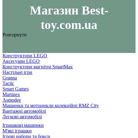
Maгазин Best-
toy.com.ua
Розгорнути
Конструктори LEGO
Аксесуари LEGO
Конструктори магнітні SmartMax
Настільні ігри
Granna
Tactic
Smart Games
Martinex
Asmodee
Машинки та мотоцикли колекційні RMZ City
Вантажні автомобілі
Легкові автомобілі
Іграшкові машинки
М'які іграшки
Ігрові набори та бокси