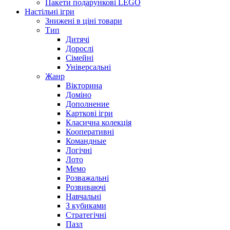
Пакети подарункові LEGO
Настільні ігри
Знижені в ціні товари
Тип
Дитячі
Дорослі
Сімейні
Універсальні
Жанр
Вікторина
Доміно
Дополнение
Карткові ігри
Класична колекція
Кооперативні
Командные
Логічні
Лото
Мемо
Розважальні
Розвиваючі
Навчальні
З кубиками
Стратегічні
Пазл