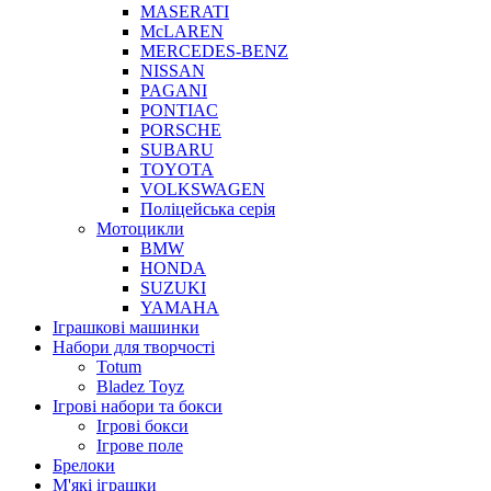
MASERATI
McLAREN
MERCEDES-BENZ
NISSAN
PAGANI
PONTIAC
PORSCHE
SUBARU
TOYOTA
VOLKSWAGEN
Поліцейська серія
Мотоцикли
BMW
HONDA
SUZUKI
YAMAHA
Іграшкові машинки
Набори для творчості
Totum
Bladez Toyz
Ігрові набори та бокси
Ігрові бокси
Ігрове поле
Брелоки
М'які іграшки