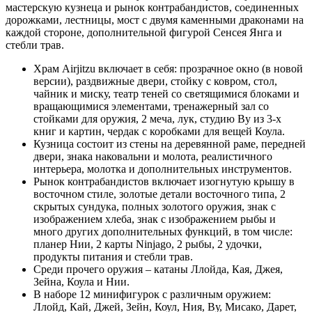
мастерскую кузнеца и рынок контрабандистов, соединенных
дорожками, лестницы, мост с двумя каменными драконами на
каждой стороне, дополнительной фигурой Сенсея Янга и
стебли трав.
Храм Airjitzu включает в себя: прозрачное окно (в новой
версии), раздвижные двери, стойку с ковром, стол,
чайник и миску, театр теней со светящимися блоками и
вращающимися элементами, тренажерный зал со
стойками для оружия, 2 меча, лук, студию Ву из 3-х
книг и картин, чердак с коробками для вещей Коула.
Кузница состоит из стены на деревянной раме, передней
двери, знака наковальни и молота, реалистичного
интерьера, молотка и дополнительных инструментов.
Рынок контрабандистов включает изогнутую крышу в
восточном стиле, золотые детали восточного типа, 2
скрытых сундука, полных золотого оружия, знак с
изображением хлеба, знак с изображением рыбы и
много других дополнительных функций, в том числе:
планер Нии, 2 карты Ninjago, 2 рыбы, 2 удочки,
продукты питания и стебли трав.
Среди прочего оружия – катаны Ллойда, Кая, Джея,
Зейна, Коула и Нии.
В наборе 12 минифигурок с различным оружием:
Ллойд, Кай, Джей, Зейн, Коул, Ния, Ву, Мисако, Дарет,