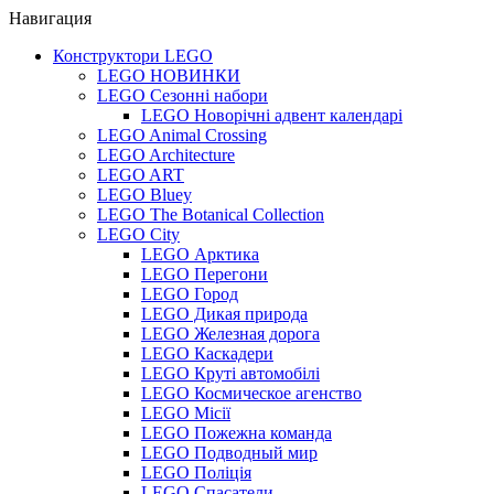
Навигация
Конструктори LEGO
LEGO НОВИНКИ
LEGO Сезонні набори
LEGO Новорічні адвент календарі
LEGO Animal Crossing
LEGO Architecture
LEGO ART
LEGO Bluey
LEGO The Botanical Collection
LEGO City
LEGO Арктика
LEGO Перегони
LEGO Город
LEGO Дикая природа
LEGO Железная дорога
LEGO Каскадери
LEGO Круті автомобілі
LEGO Космическое агенство
LEGO Місії
LEGO Пожежна команда
LEGO Подводный мир
LEGO Поліція
LEGO Спасатели