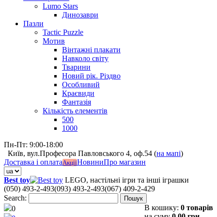
Lumo Stars
Динозаври
Пазли
Tactic Puzzle
Мотив
Вінтажні плакати
Навколо світу
Тварини
Новий рік. Різдво
Особливий
Краєвиди
Фантазія
Кількість елементів
500
1000
Пн-Пт: 9:00-18:00
Київ, вул.Професора Павловського 4, оф.54 (
на мапі
)
Доставка і оплата
Новини
Про магазин
Акції
Best toy
LEGO, настільні ігри та інші іграшки
(050) 493-2-493
(093) 493-2-493
(067) 409-2-429
Search:
Пошук
В кошику:
0 товарів
0
на суму
0,00 грн.