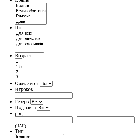
Пол
Возраст
Ожидается
Игроков
Резерв
Под заказ
ррц
-
(UAH)
Тип