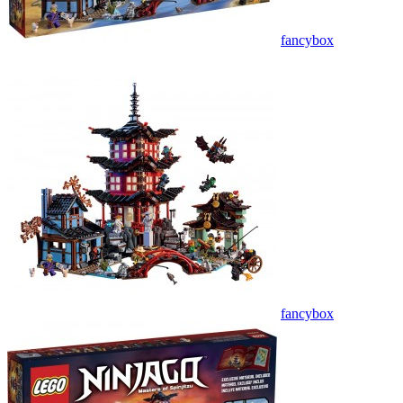
fancybox
fancybox