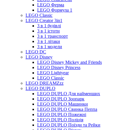
LEGO Ферма
LEGO Формула 1
LEGO Classic
LEGO Creator 3in1
3 в 1 будівлі
3 в 1 істоти
3 в 1 транспорт
3 в 1 літаки
3 в 1 модели
LEGO DC
LEGO Disney
LEGO Disney Mickey and Friends
LEGO Disney Princess
LEGO Lightyear
LEGO Classic
LEGO DREAMZzz
LEGO DUPLO
LEGO DUPLO Для найменших
LEGO DUPLO Зоопарк
LEGO DUPLO Машинки
LEGO DUPLO Свинка Пеппа
LEGO DUPLO Пожежні
LEGO DUPLO Поліція
LEGO DUPLO Поїзди та Рейки