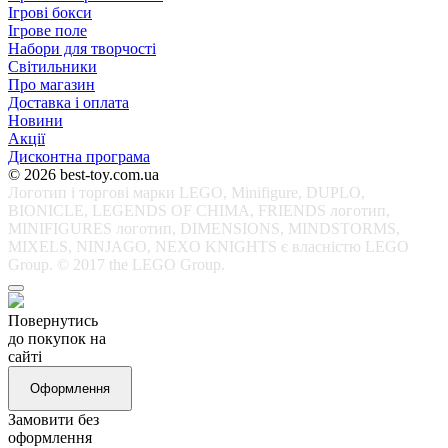
Ігрові бокси
Ігрове поле
Набори для творчості
Світильники
Про магазин
Доставка і оплата
Новини
Акції
Дисконтна програма
© 2026 best-toy.com.ua
Логотип і торгові марки LEGO, Minifigure, DUPLO,
BIONICLE, LEGENDS OF CHIMA, FRIENDS логотип,
MINIFIGURES логотип, DIMENSIONS, MINDSTORMS,
MIXELS, NINJAGO, NEXO KNIGHTS є власністю LEGO
Group. © 2017 the LEGO Group.
Повернутись
до покупок на
сайті
Оформлення
Замовити без
оформлення