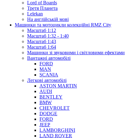
Lord of Boards
Третя Планета
Lelekan
На англійській мові
Машинки та мотоцикли колекційні RMZ City
Масштаб 1:12
Масштаб 1:32 - 1:40
Масштаб 1:43
Масштаб 1:64
Машинки зі звуковими і світловими ефектами
Вантажні автомобілі
FORD
MAN
SCANIA
Легкові автомобілі
ASTON MARTIN
AUDI
BENTLEY
BMW
CHEVROLET
DODGE
FORD
JEEP
LAMBORGHINI
LAND ROVER