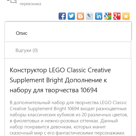
перевізника
Опис
Відгуки (0)
Конструктор LEGO Classic Creative
Залишіть відгук про цей товар першими
Supplement Bright Дополнение к
Ім'я
*
набору для творчества 10694
Заголовок відгуку
*
В дополнительный набор для творчества LEGO Classic
Creative Supplement Bright 10694 входят разноцветные
наборы классических кубиков из 20 различных цветов,
в фиолетовых и нежно-розовых оттенках. Данный
Відгук
*
набор понравится девочкам, которых манит
сказочный мир с его фантастическими персонажами.