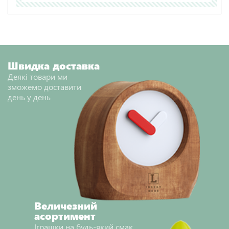
Швидка доставка
Деякі товари ми
зможемо доставити
день у день
Величезний
асортимент
Іграшки на будь-який смак