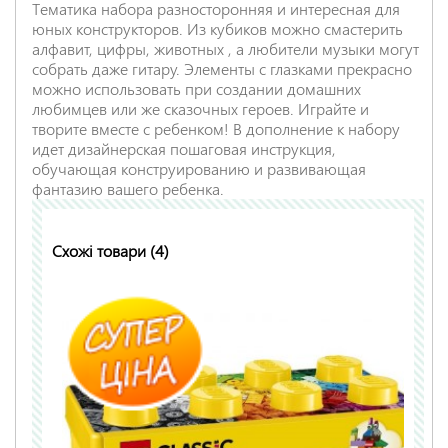
Тематика набора разносторонняя и интересная для
юных конструкторов. Из кубиков можно смастерить
алфавит, цифры, животных , а любители музыки могут
собрать даже гитару. Элементы с глазками прекрасно
можно использовать при создании домашних
любимцев или же сказочных героев. Играйте и
творите вместе с ребенком! В дополнение к набору
НАДІСЛАТИ ВІДГУК
идет дизайнерская пошаговая инструкция,
обучающая конструированию и развивающая
фантазию вашего ребенка.
Схожі товари (4)