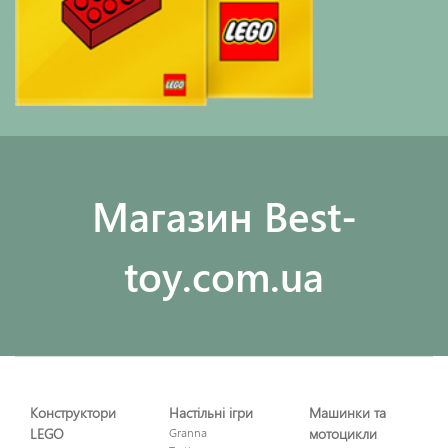
Maгазин Best-
toy.com.ua
Конструктори
Настільні ігри
Машинки та
LEGO
Granna
мотоцикли