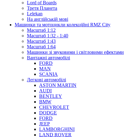
Lord of Boards
Третя Планета
Lelekan
На англійській мові
Машинки та мотоцикли колекційні RMZ City
Масштаб 1:12
Масштаб 1:32 - 1:40
Масштаб 1:43
Масштаб 1:64
Машинки зі звуковими і світловими ефектами
Вантажні автомобілі
FORD
MAN
SCANIA
Легкові автомобілі
ASTON MARTIN
AUDI
BENTLEY
BMW
CHEVROLET
DODGE
FORD
JEEP
LAMBORGHINI
LAND ROVER