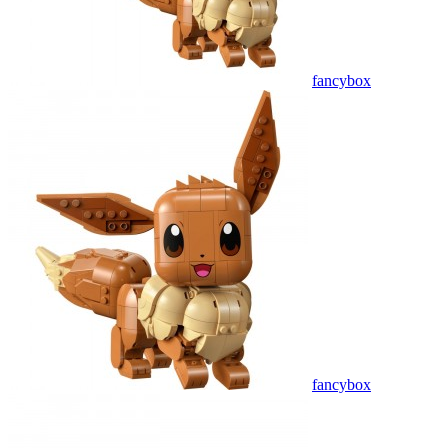
fancybox
fancybox