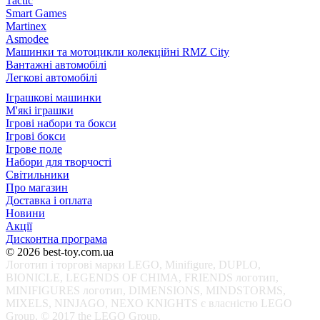
Tactic
Smart Games
Martinex
Asmodee
Машинки та мотоцикли колекційні RMZ City
Вантажні автомобілі
Легкові автомобілі
Іграшкові машинки
М'які іграшки
Ігрові набори та бокси
Ігрові бокси
Ігрове поле
Набори для творчості
Світильники
Про магазин
Доставка і оплата
Новини
Акції
Дисконтна програма
© 2026 best-toy.com.ua
Логотип і торгові марки LEGO, Minifigure, DUPLO,
BIONICLE, LEGENDS OF CHIMA, FRIENDS логотип,
MINIFIGURES логотип, DIMENSIONS, MINDSTORMS,
MIXELS, NINJAGO, NEXO KNIGHTS є власністю LEGO
Group. © 2017 the LEGO Group.