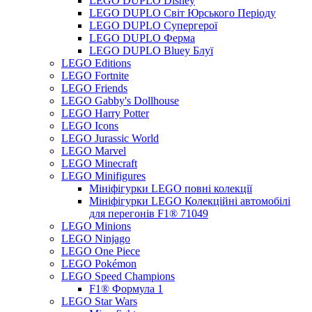
LEGO DUPLO Disney
LEGO DUPLO Світ Юрського Періоду
LEGO DUPLO Супергерої
LEGO DUPLO Ферма
LEGO DUPLO Bluey Блуї
LEGO Editions
LEGO Fortnite
LEGO Friends
LEGO Gabby's Dollhouse
LEGO Harry Potter
LEGO Icons
LEGO Jurassic World
LEGO Marvel
LEGO Minecraft
LEGO Minifigures
Мініфігурки LEGO повні колекції
Мініфігурки LEGO Колекційні автомобілі
для перегонів F1® 71049
LEGO Minions
LEGO Ninjago
LEGO One Piece
LEGO Pokémon
LEGO Speed Champions
F1® Формула 1
LEGO Star Wars