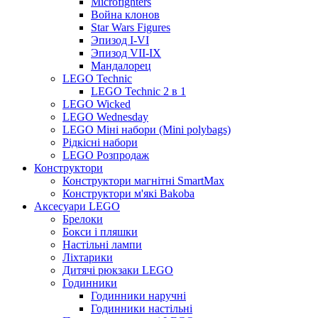
Microfighters
Война клонов
Star Wars Figures
Эпизод I-VI
Эпизод VII-IX
Мандалорец
LEGO Technic
LEGO Technic 2 в 1
LEGO Wicked
LEGO Wednesday
LEGO Міні набори (Mini polybags)
Рідкісні набори
LEGO Розпродаж
Конструктори
Конструктори магнітні SmartMax
Конструктори м'які Bakoba
Аксесуари LEGO
Брелоки
Бокси і пляшки
Настільні лампи
Ліхтарики
Дитячі рюкзаки LEGO
Годинники
Годинники наручні
Годинники настільні