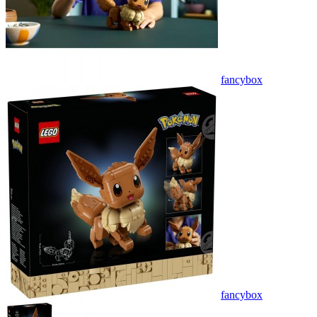
fancybox
fancybox