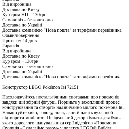
Від виробника
Доставка по Києву
Кур'єром НП – 130грн
Самовивіз – безкоштовно
Доставка по Україні
Доставка компанією "Нова пошта" за тарифами перевізника
Обмін/повернення
Протягом 14 днів
Гарантія
Від виробника
Доставка по Києву
Кур'єром – 130грн
Самовивіз – безкоштовно
Доставка по Україні
Доставка компанією "Нова пошта" за тарифами перевізника
Конструктор LEGO Pokémon Іві 72151
Насолоджуйтесь ностальгічними спогадами про покемонів
завдяки цій збірній фігурці. Пориньте у захопливий процес
конструювання та створіть надзвичайно милого покемона Іві.
Налаштуйте хвіст, голову, ноги, лапи й навіть вуха, щоб
відтворити милі пози. Це ідеальний декор кімнати для будь-
якого дорослого шанувальника серії відеоігор «Покемон».
Функція «Складаймо разом» у додатку LEGO® Builder