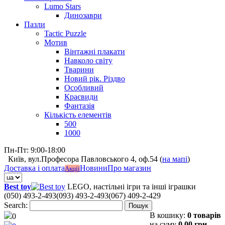
Lumo Stars
Динозаври
Пазли
Tactic Puzzle
Мотив
Вінтажні плакати
Навколо світу
Тварини
Новий рік. Різдво
Особливий
Краєвиди
Фантазія
Кількість елементів
500
1000
Пн-Пт: 9:00-18:00
Київ, вул.Професора Павловського 4, оф.54 (
на мапі
)
Доставка і оплата
Новини
Про магазин
Акції
Best toy
LEGO, настільні ігри та інші іграшки
(050) 493-2-493
(093) 493-2-493
(067) 409-2-429
Search:
Пошук
В кошику:
0 товарів
0
на суму
0,00 грн.