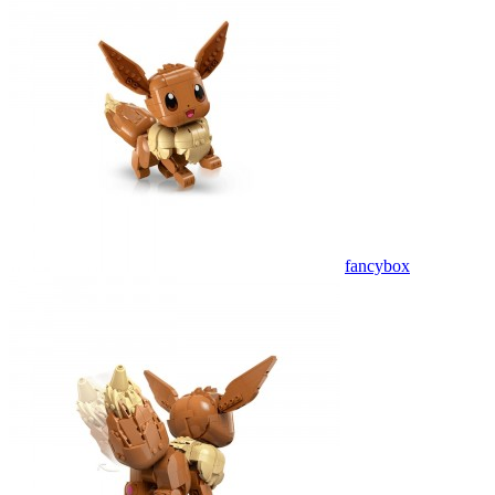
fancybox