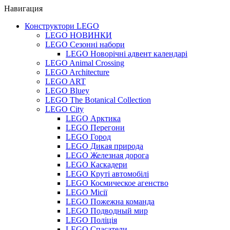
Навигация
Конструктори LEGO
LEGO НОВИНКИ
LEGO Сезонні набори
LEGO Новорічні адвент календарі
LEGO Animal Crossing
LEGO Architecture
LEGO ART
LEGO Bluey
LEGO The Botanical Collection
LEGO City
LEGO Арктика
LEGO Перегони
LEGO Город
LEGO Дикая природа
LEGO Железная дорога
LEGO Каскадери
LEGO Круті автомобілі
LEGO Космическое агенство
LEGO Місії
LEGO Пожежна команда
LEGO Подводный мир
LEGO Поліція
LEGO Спасатели