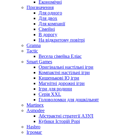
Економічні
Призначення
Для одного
Для двох
Для компанії
Сімейні
В дорогу
На відкритому повітрі
Granna
Tactic
Весела сімейка Еліас
Smart Games
Оригінальні настільні ігри
Компактні настільні ігри
Кишенькові IQ ігри
Магнітні дорожні ігри
Ігри для родини
Серія XXL
Головоломки для дошкільнят
Martinex
Asmodee
Абстрактні стратегії АЗУЛ
Кубики Історій Рорі
Hasbro
Ігромаг