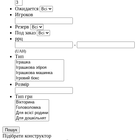
Ожидается
Игроков
Резерв
Под заказ
ррц
-
(UAH)
Тип
Розмір
Тип гри
Пошук
Підібрати конструктор