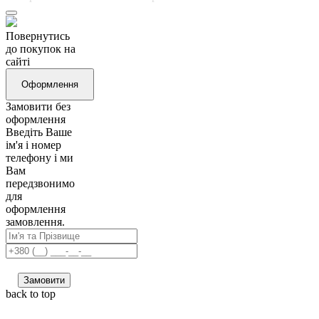
Повернутись
до покупок на
сайті
Оформлення
Замовити без
оформлення
Введіть Ваше
ім'я і номер
телефону і ми
Вам
передзвонимо
для
оформлення
замовлення.
Замовити
back to top