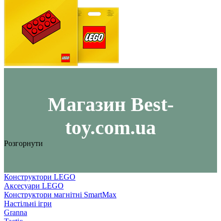
Maгазин Best-
toy.com.ua
Розгорнути
Конструктори LEGO
Аксесуари LEGO
Конструктори магнітні SmartMax
Настільні ігри
Granna