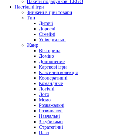
Пакети подарункові LEGO
Настільні ігри
Знижені в ціні товари
Тип
Дитячі
Дорослі
Сімейні
Універсальні
Жанр
Вікторина
Доміно
Дополнение
Карткові ігри
Класична колекція
Кооперативні
Командные
Логічні
Лото
Мемо
Розважальні
Розвиваючі
Навчальні
З кубиками
Стратегічні
Пазл