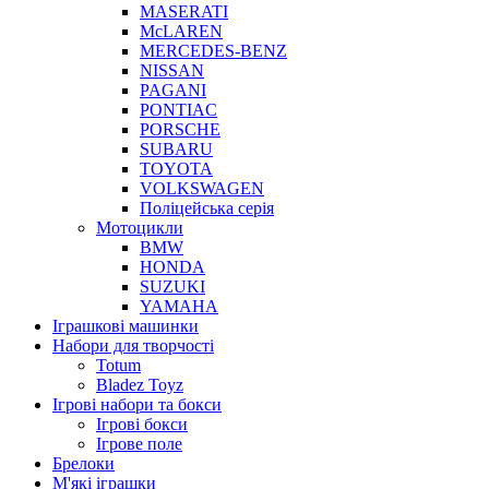
MASERATI
McLAREN
MERCEDES-BENZ
NISSAN
PAGANI
PONTIAC
PORSCHE
SUBARU
TOYOTA
VOLKSWAGEN
Поліцейська серія
Мотоцикли
BMW
HONDA
SUZUKI
YAMAHA
Іграшкові машинки
Набори для творчості
Totum
Bladez Toyz
Ігрові набори та бокси
Ігрові бокси
Ігрове поле
Брелоки
М'які іграшки