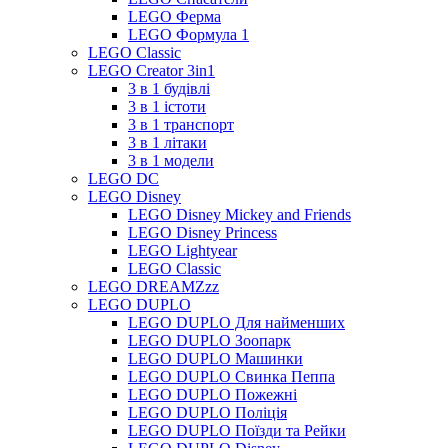
LEGO Ферма
LEGO Формула 1
LEGO Classic
LEGO Creator 3in1
3 в 1 будівлі
3 в 1 істоти
3 в 1 транспорт
3 в 1 літаки
3 в 1 модели
LEGO DC
LEGO Disney
LEGO Disney Mickey and Friends
LEGO Disney Princess
LEGO Lightyear
LEGO Classic
LEGO DREAMZzz
LEGO DUPLO
LEGO DUPLO Для найменших
LEGO DUPLO Зоопарк
LEGO DUPLO Машинки
LEGO DUPLO Свинка Пеппа
LEGO DUPLO Пожежні
LEGO DUPLO Поліція
LEGO DUPLO Поїзди та Рейки