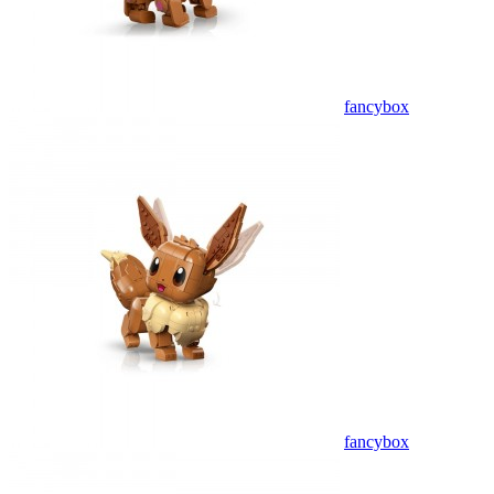
fancybox
fancybox