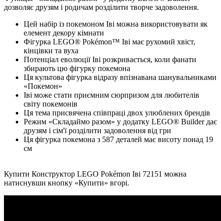
дозволяє друзям і родичам розділити творче задоволення.
Цей набір із покемоном Іві можна використовувати як
елемент декору кімнати
Фігурка LEGO® Pokémon™ Іві має рухомий хвіст,
кінцівки та вуха
Потенціал еволюції Іві розкривається, коли фанати
збирають цю фігурку покемона
Ця культова фігурка відразу впізнавана шанувальниками
«Покемон»
Іві може стати приємним сюрпризом для любителів
світу покемонів
Ця тема присвячена співпраці двох улюблених брендів
Режим «Складаймо разом» у додатку LEGO® Builder дає
друзям і сім'ї розділити задоволення від гри
Ця фігурка покемона з 587 деталей має висоту понад 19
см
Купити Конструктор LEGO Pokémon Іві 72151 можна
натиснувши кнопку «Купити» вгорі.