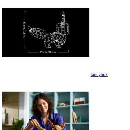
fancybox