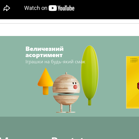
Величезний
асортимент
Іграшки на будь-який смак