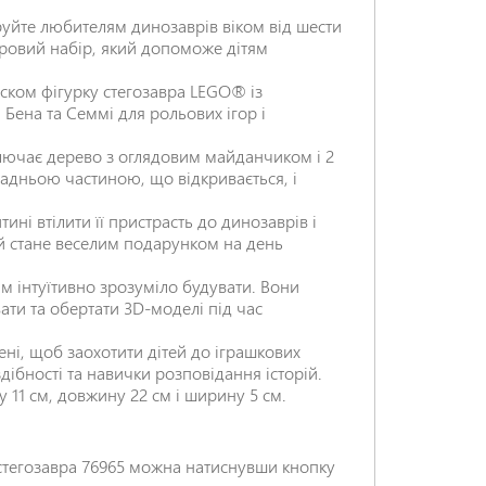
руйте любителям динозаврів віком від шести
гровий набір, який допоможе дітям
иском фігурку стегозавра LEGO® із
Бена та Семмі для рольових ігор і
НАДІСЛАТИ ВІДГУК
лючає дерево з оглядовим майданчиком і 2
 задньою частиною, що відкривається, і
ні втілити її пристрасть до динозаврів і
ий стане веселим подарунком на день
м інтуїтивно зрозуміло будувати. Вони
ати та обертати 3D-моделі під час
ені, щоб заохотити дітей до іграшкових
дібності та навички розповідання історій.
у 11 см, довжину 22 см і ширину 5 см.
а стегозавра 76965 можна натиснувши кнопку