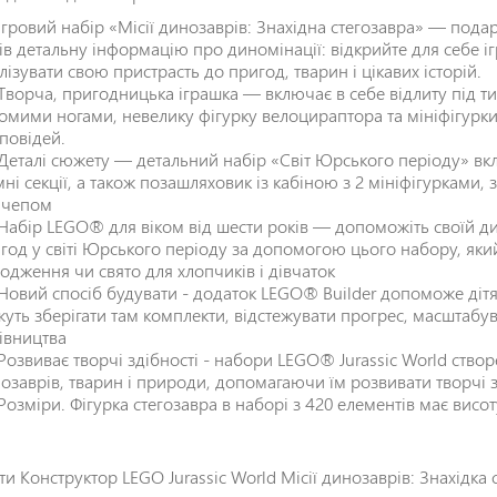
Ігровий набір «Місії динозаврів: Знахідна стегозавра» — пода
ів детальну інформацію про диномінації: відкрийте для себе і
лізувати свою пристрасть до пригод, тварин і цікавих історій.
Творча, пригодницька іграшка — включає в себе відлиту під т
омими ногами, невелику фігурку велоцираптора та мініфігурки 
повідей.
Деталі сюжету — детальний набір «Світ Юрського періоду» вк
мні секції, а також позашляховик із кабіною з 2 мініфігурками,
ичепом
Набір LEGO® для віком від шести років — допоможіть своїй дити
год у світі Юрського періоду за допомогою цього набору, як
одження чи свято для хлопчиків і дівчаток
Новий спосіб будувати - додаток LEGO® Builder допоможе дітя
уть зберігати там комплекти, відстежувати прогрес, масштабув
івництва
Розвиває творчі здібності - набори LEGO® Jurassic World створ
озаврів, тварин і природи, допомагаючи їм розвивати творчі з
Розміри. Фігурка стегозавра в наборі з 420 елементів має висот
ти Конструктор LEGO Jurassic World Місії динозаврів: Знахідк