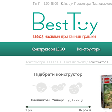
Пн-Пт: 9:00-18:00
Київ, вул.Професора Павловського 
LEGO, настільні ігри та інші іграшки
Конструктори LEGO
Конструктори
Конструктори LEGO
/
LEGO Jurassic World
/
Конструктор LEG
Підібрати конструктор
Хлопчикові
Універс.
Дівчинці
1 рік
16 років