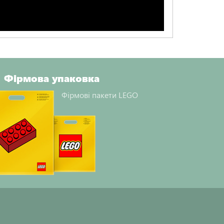
Фірмова упаковка
Фірмові пакети LEGO