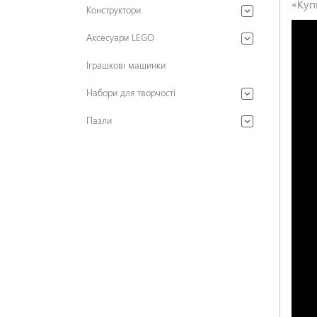
«Куп
Конструктори
Аксесуари LEGO
Іграшкові машинки
Набори для творчості
Пазли