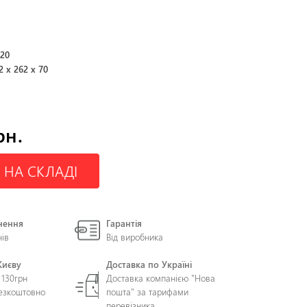
420
2 x 262 x 70
рн.
 НА СКЛАДІ
нення
Гарантія
нів
Від виробника
Києву
Доставка по Україні
 130грн
Доставка компанією "Нова
безкоштовно
пошта" за тарифами
перевізника