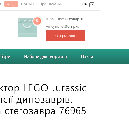
ua
а
Акції
Новини
Про магазин
В кошику:
0 товарів
0
на суму
0,00 грн.
Оформлення
абори
Набори для творчості
Пазли
ктор LEGO Jurassic
сії динозаврів:
а стегозавра 76965