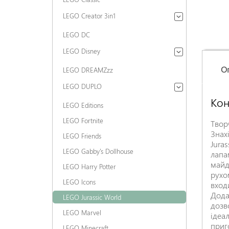
LEGO Creator 3in1
LEGO DC
LEGO Disney
О
LEGO DREAMZzz
LEGO DUPLO
Кон
LEGO Editions
LEGO Fortnite
Твор
Знах
LEGO Friends
Jura
LEGO Gabby's Dollhouse
лапа
майд
LEGO Harry Potter
рухо
LEGO Icons
вход
Дода
LEGO Jurassic World
дозв
LEGO Marvel
ідеа
приг
LEGO Minecraft