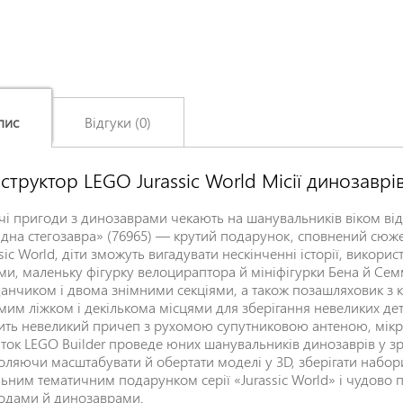
пис
Відгуки (0)
структор LEGO Jurassic World Місії динозаврі
Залишіть відгук про цей товар першими
Ім'я
*
чі пригоди з динозаврами чекають на шанувальників віком від 
ідна стегозавра» (76965) — крутий подарунок, сповнений сюже
ssic World, діти зможуть вигадувати нескінченні історії, викор
ми, маленьку фігурку велоцираптора й мініфігурки Бена й Семм
Заголовок відгуку
*
анчиком і двома знімними секціями, а також позашляховик з к
мим ліжком і декількома місцями для зберігання невеликих дет
ить невеликий причеп з рухомою супутниковою антеною, мікр
ток LEGO Builder проведе юних шанувальників динозаврів у зр
Відгук
*
оляючи масштабувати й обертати моделі у 3D, зберігати набори
льним тематичним подарунком серії «Jurassic World» і чудово п
одами й динозаврами.