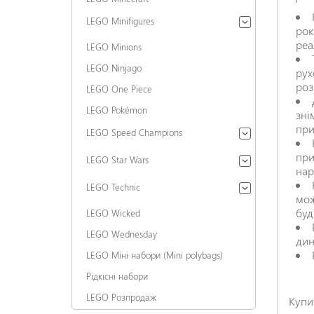
LEGO Minifigures
рок
реа
LEGO Minions
LEGO Ninjago
рух
роз
LEGO One Piece
LEGO Pokémon
зні
пр
LEGO Speed Champions
при
LEGO Star Wars
нар
LEGO Technic
мож
буд
LEGO Wicked
LEGO Wednesday
дин
LEGO Міні набори (Mini polybags)
Рідкісні набори
LEGO Розпродаж
Купи