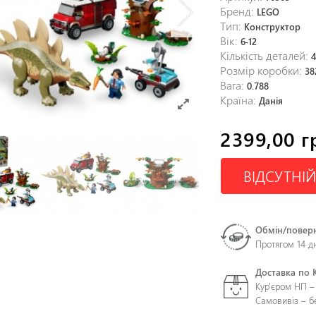
Бренд:
LEGO
Тип:
Конструктор
Вік:
6-12
Кількість деталей:
Розмір коробки:
38
Вага:
0.788
Країна:
Данія
2399,00 г
ВІДСУТНІЙ
Обмін/повер
Протягом 14 д
Доставка по 
Кур'єром НП –
Самовивіз – 