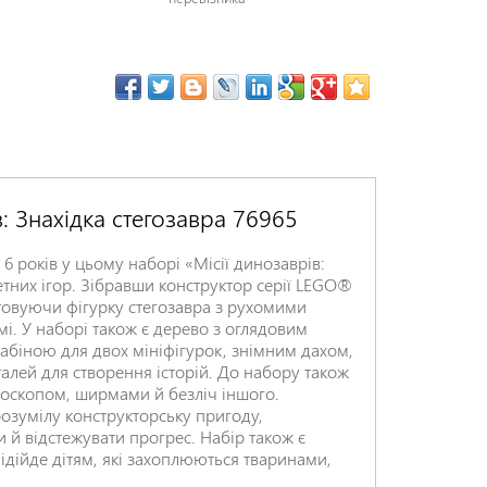
в: Знахідка стегозавра 76965
6 років у цьому наборі «Місії динозаврів:
тних ігор. Зібравши конструктор серії LEGO®
истовуючи фігурку стегозавра з рухомими
і. У наборі також є дерево з оглядовим
абіною для двох мініфігурок, знімним дахом,
алей для створення історій. До набору також
оскопом, ширмами й безліч іншого.
озумілу конструкторську пригоду,
 й відстежувати прогрес. Набір також є
ідійде дітям, які захоплюються тваринами,