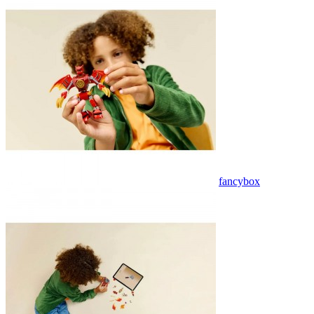
fancybox