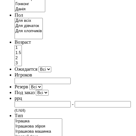
Пол
Возраст
Ожидается
Игроков
Резерв
Под заказ
ррц
-
(UAH)
Тип