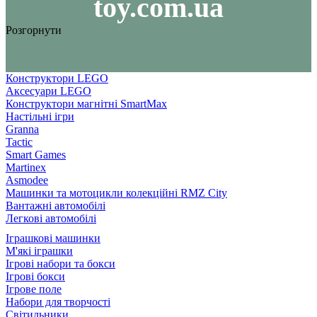
toy.com.ua
Розгорнути
Конструктори LEGO
Аксесуари LEGO
Конструктори магнітні SmartMax
Настільні ігри
Granna
Tactic
Smart Games
Martinex
Asmodee
Машинки та мотоцикли колекційні RMZ City
Вантажні автомобілі
Легкові автомобілі
Іграшкові машинки
М'які іграшки
Ігрові набори та бокси
Ігрові бокси
Ігрове поле
Набори для творчості
Світильники