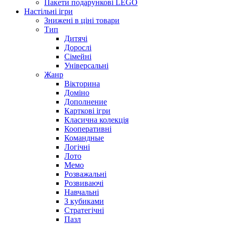
Пакети подарункові LEGO
Настільні ігри
Знижені в ціні товари
Тип
Дитячі
Дорослі
Сімейні
Універсальні
Жанр
Вікторина
Доміно
Дополнение
Карткові ігри
Класична колекція
Кооперативні
Командные
Логічні
Лото
Мемо
Розважальні
Розвиваючі
Навчальні
З кубиками
Стратегічні
Пазл