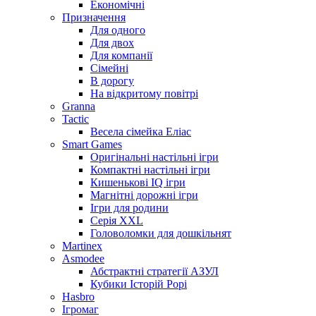
Економічні
Призначення
Для одного
Для двох
Для компанії
Сімейні
В дорогу
На відкритому повітрі
Granna
Tactic
Весела сімейка Еліас
Smart Games
Оригінальні настільні ігри
Компактні настільні ігри
Кишенькові IQ ігри
Магнітні дорожні ігри
Ігри для родини
Серія XXL
Головоломки для дошкільнят
Martinex
Asmodee
Абстрактні стратегії АЗУЛ
Кубики Історій Рорі
Hasbro
Ігромаг