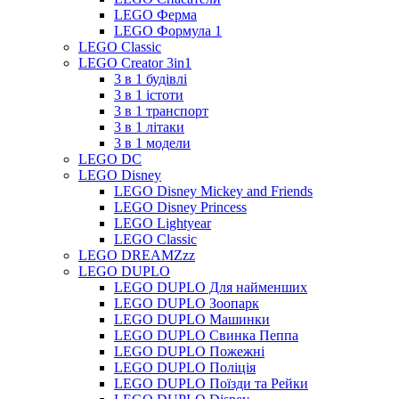
LEGO Ферма
LEGO Формула 1
LEGO Classic
LEGO Creator 3in1
3 в 1 будівлі
3 в 1 істоти
3 в 1 транспорт
3 в 1 літаки
3 в 1 модели
LEGO DC
LEGO Disney
LEGO Disney Mickey and Friends
LEGO Disney Princess
LEGO Lightyear
LEGO Classic
LEGO DREAMZzz
LEGO DUPLO
LEGO DUPLO Для найменших
LEGO DUPLO Зоопарк
LEGO DUPLO Машинки
LEGO DUPLO Свинка Пеппа
LEGO DUPLO Пожежні
LEGO DUPLO Поліція
LEGO DUPLO Поїзди та Рейки