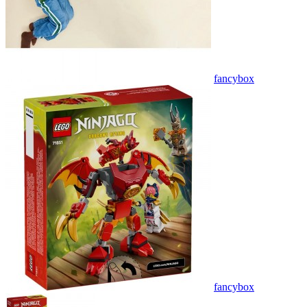
fancybox
fancybox