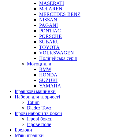
MASERATI
McLAREN
MERCEDES-BENZ
NISSAN
PAGANI
PONTIAC
PORSCHE
SUBARU
TOYOTA
VOLKSWAGEN
Поліцейська серія
Мотоцикли
BMW
HONDA
SUZUKI
YAMAHA
Іграшкові машинки
Набори для творчості
Totum
Bladez Toyz
Ігрові набори та бокси
Ігрові бокси
Ігрове поле
Брелоки
М'які іграшки