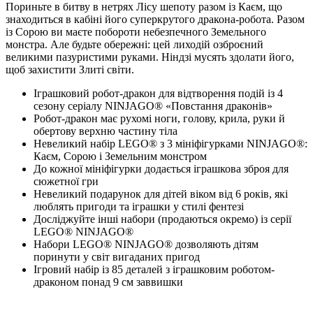
Пориньте в битву в нетрях Лісу шепоту разом із Каєм, що
знаходиться в кабіні його суперкрутого дракона-робота. Разом
із Сорою ви маєте побороти небезпечного Земельного
монстра. Але будьте обережні: цей лиходій озброєний
великими пазуристими руками. Ніндзі мусять здолати його,
щоб захистити Злиті світи.
Іграшковий робот-дракон для відтворення подій із 4
сезону серіалу NINJAGO® «Повстання драконів»
Робот-дракон має рухомі ноги, голову, крила, руки й
обертову верхню частину тіла
Невеликий набір LEGO® з 3 мініфігурками NINJAGO®:
Каєм, Сорою і Земельним монстром
До кожної мініфігурки додається іграшкова зброя для
сюжетної гри
Невеликий подарунок для дітей віком від 6 років, які
люблять пригоди та іграшки у стилі фентезі
Досліджуйте інші набори (продаються окремо) із серії
LEGO® NINJAGO®
Набори LEGO® NINJAGO® дозволяють дітям
поринути у світ вигаданих пригод
Ігровий набір із 85 деталей з іграшковим роботом-
драконом понад 9 см заввишки