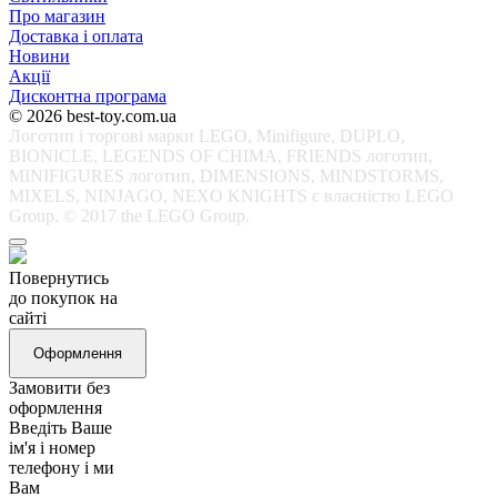
Про магазин
Доставка і оплата
Новини
Акції
Дисконтна програма
© 2026 best-toy.com.ua
Логотип і торгові марки LEGO, Minifigure, DUPLO,
BIONICLE, LEGENDS OF CHIMA, FRIENDS логотип,
MINIFIGURES логотип, DIMENSIONS, MINDSTORMS,
MIXELS, NINJAGO, NEXO KNIGHTS є власністю LEGO
Group. © 2017 the LEGO Group.
Повернутись
до покупок на
сайті
Оформлення
Замовити без
оформлення
Введіть Ваше
ім'я і номер
телефону і ми
Вам