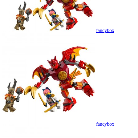
fancybox
fancybox