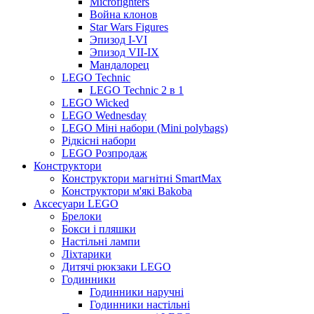
Microfighters
Война клонов
Star Wars Figures
Эпизод I-VI
Эпизод VII-IX
Мандалорец
LEGO Technic
LEGO Technic 2 в 1
LEGO Wicked
LEGO Wednesday
LEGO Міні набори (Mini polybags)
Рідкісні набори
LEGO Розпродаж
Конструктори
Конструктори магнітні SmartMax
Конструктори м'які Bakoba
Аксесуари LEGO
Брелоки
Бокси і пляшки
Настільні лампи
Ліхтарики
Дитячі рюкзаки LEGO
Годинники
Годинники наручні
Годинники настільні