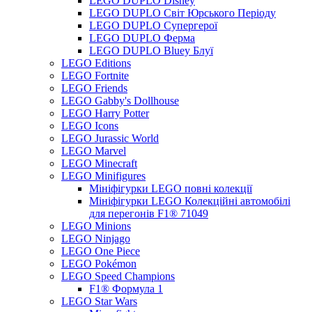
LEGO DUPLO Disney
LEGO DUPLO Світ Юрського Періоду
LEGO DUPLO Супергерої
LEGO DUPLO Ферма
LEGO DUPLO Bluey Блуї
LEGO Editions
LEGO Fortnite
LEGO Friends
LEGO Gabby's Dollhouse
LEGO Harry Potter
LEGO Icons
LEGO Jurassic World
LEGO Marvel
LEGO Minecraft
LEGO Minifigures
Мініфігурки LEGO повні колекції
Мініфігурки LEGO Колекційні автомобілі
для перегонів F1® 71049
LEGO Minions
LEGO Ninjago
LEGO One Piece
LEGO Pokémon
LEGO Speed Champions
F1® Формула 1
LEGO Star Wars