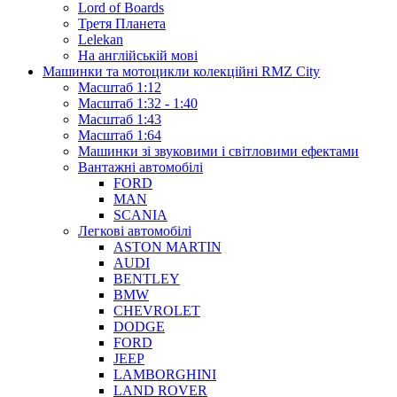
Lord of Boards
Третя Планета
Lelekan
На англійській мові
Машинки та мотоцикли колекційні RMZ City
Масштаб 1:12
Масштаб 1:32 - 1:40
Масштаб 1:43
Масштаб 1:64
Машинки зі звуковими і світловими ефектами
Вантажні автомобілі
FORD
MAN
SCANIA
Легкові автомобілі
ASTON MARTIN
AUDI
BENTLEY
BMW
CHEVROLET
DODGE
FORD
JEEP
LAMBORGHINI
LAND ROVER