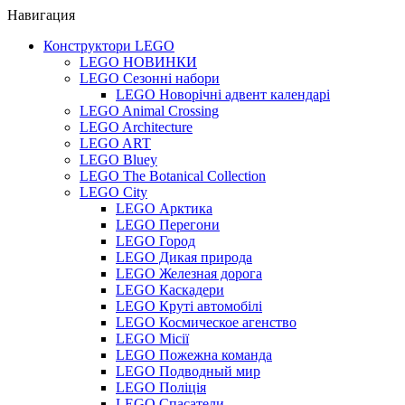
Навигация
Конструктори LEGO
LEGO НОВИНКИ
LEGO Сезонні набори
LEGO Новорічні адвент календарі
LEGO Animal Crossing
LEGO Architecture
LEGO ART
LEGO Bluey
LEGO The Botanical Collection
LEGO City
LEGO Арктика
LEGO Перегони
LEGO Город
LEGO Дикая природа
LEGO Железная дорога
LEGO Каскадери
LEGO Круті автомобілі
LEGO Космическое агенство
LEGO Місії
LEGO Пожежна команда
LEGO Подводный мир
LEGO Поліція
LEGO Спасатели