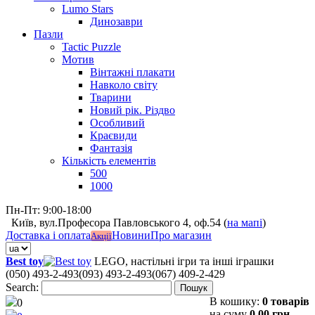
Lumo Stars
Динозаври
Пазли
Tactic Puzzle
Мотив
Вінтажні плакати
Навколо світу
Тварини
Новий рік. Різдво
Особливий
Краєвиди
Фантазія
Кількість елементів
500
1000
Пн-Пт: 9:00-18:00
Київ, вул.Професора Павловського 4, оф.54 (
на мапі
)
Доставка і оплата
Новини
Про магазин
Акції
Best toy
LEGO, настільні ігри та інші іграшки
(050) 493-2-493
(093) 493-2-493
(067) 409-2-429
Search:
Пошук
В кошику:
0 товарів
0
на суму
0,00 грн.