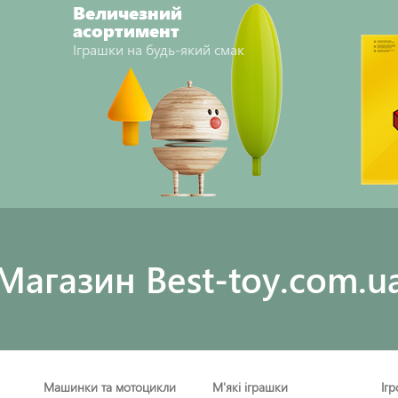
Величезний
асортимент
Іграшки на будь-який смак
Maгазин Best-toy.com.u
Машинки та мотоцикли
М'які іграшки
Іг