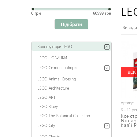
LE
0 грн
60999 грн
Підібрати
Виводит
Конструктори LEGO
LEGO НОВИНКИ
LEGO Сезонні набори
ВІДС
LEGO Animal Crossing
LEGO Architecture
LEGO ART
Артикул:
LEGO Bluey
6 - 12 ро
Конст
LEGO The Botanical Collection
Ninjag
Кая і 
LEGO City
LEGO Classic