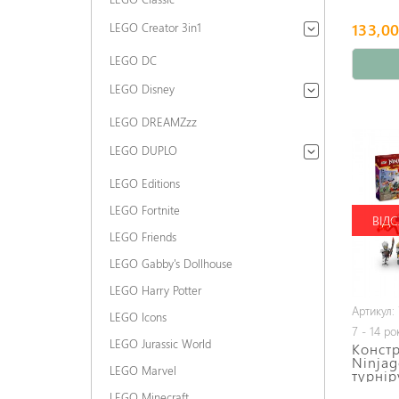
133,00
LEGO Creator 3in1
LEGO DC
LEGO Disney
LEGO DREAMZzz
LEGO DUPLO
LEGO Editions
LEGO Fortnite
ВІДС
LEGO Friends
LEGO Gabby's Dollhouse
LEGO Harry Potter
Артикул: 
LEGO Icons
7 - 14 ро
LEGO Jurassic World
Конст
Ninjag
LEGO Marvel
турнір
LEGO Minecraft