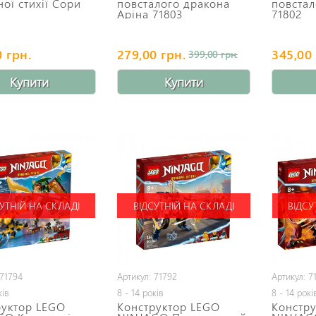
ної стихії Сори
повсталого дракона
повстал
Аріна 71803
71802
 грн.
279,00 грн.
345,00 
399,00 грн.
Купити
Купити
УТНІЙ НА СКЛАДІ
ВІДСУТНІЙ НА СКЛАДІ
ВІДСУ
 71794
Артикул: 71792
Артикул: 7
ків
8 - 14 років
8 - 14 рокі
руктор LEGO
Конструктор LEGO
Констр