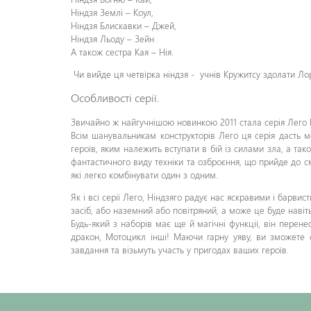
Ніндзя Землі – Коул,
Ніндзя Блискавки – Джей,
Ніндзя Льоду – Зейн
А також сестра Кая – Нія.
Чи вийде ця четвірка ніндзя - учнів Кружитсу здолати Ло
Особливості серії.
Звичайно ж найгучнішою новинкою 2011 стала серія Лего 
Всім шанувальникам конструкторів Лего ця серія дасть мо
героїв, яким належить вступати в бій із силами зла, а так
фантастичного виду техніки та озброєння, що прийде до см
які легко комбінувати один з одним.
Як і всі серії Лего, Ніндзяго радує нас яскравими і барви
засіб, або наземний або повітряний, а може це буде навіть
Будь-який з наборів має ще й магічні функції, він перен
дракон, Мотоцикл інші! Маючи гарну уяву, ви зможете 
завдання та візьмуть участь у пригодах ваших героїв.