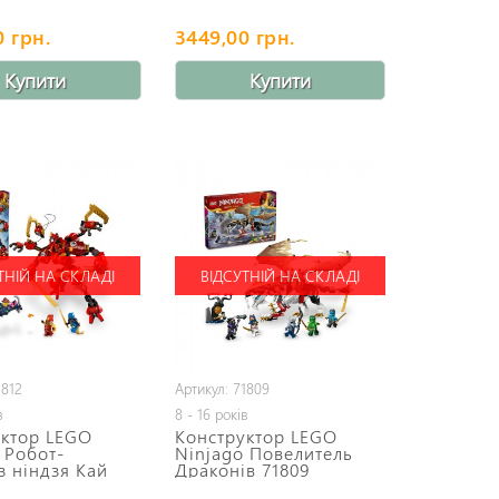
0 грн.
3449,00 грн.
Купити
Купити
ТНІЙ НА СКЛАДІ
ВІДСУТНІЙ НА СКЛАДІ
1812
Артикул: 71809
в
8 - 16 років
уктор LEGO
Конструктор LEGO
 Робот-
Ninjago Повелитель
з ніндзя Кай
Драконів 71809