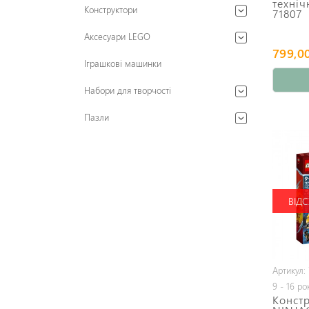
техніч
Конструктори
71807
Аксесуари LEGO
799,00
Іграшкові машинки
Набори для творчості
Пазли
ВІДС
Артикул:
9 - 16 ро
Конст