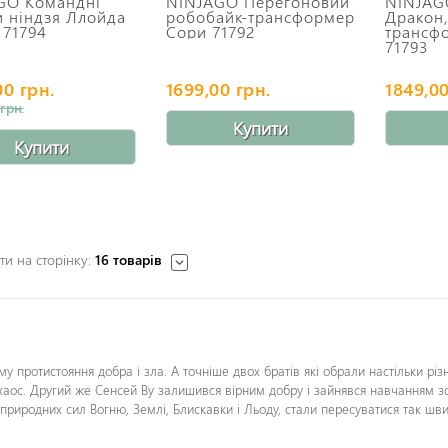
GO Командні
NINJAGO Перегоновий
NINJAG
и ніндзя Ллойда
робобайк-трансформер
Дракон
 71794
Сори 71792
трансфо
71793
00 грн.
1699,00 грн.
1849,00
грн.
Купити
Купити
и на сторінку:
16 товарів
ему протистояння добра і зла.
А точніше двох братів які обрали настільки різ
 хаос. Другий же Сенсей Ву залишився вірним добру і зайнявся навчанням 
 природних сил Вогню, Землі, Блискавки і Льоду, стали пересуватися так ш