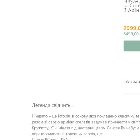
NINJA
робот
й Арін
2999,
3499,00 
Виводит
Легенда свідчить…
Ніндзяго – це історія, в основу якої покладено класичну т
разом зі своєю армією скелетів задумав привнести у світ
Кружитсу. Юні ніндзя під наставництвом Сенсея Ву набули
перетворилися на головних героїв, це:
Ніндзя Вогню – Кай,