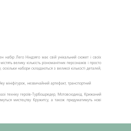
ен набір Лего Ніндзяго має свій унікальний сюжет і своїх
містять велику кількість різноманітних персонажів і просто
 оскільки набори складаються з великої кількості деталей,
ійку мініфігурок, незвичайний артефакт, транспортний
увазі техніку героїв-Турбошредер, Мотовсюдихід, Крижаний
муться мистецтву Кружитсу, а також придуматимуть нові