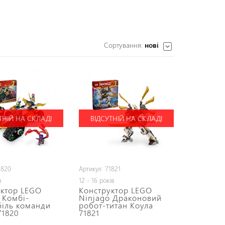
Сортування:
нові
ТНІЙ НА СКЛАДІ
ВІДСУТНІЙ НА СКЛАДІ
1820
Артикул: 71821
в
12 - 16 років
уктор LEGO
Конструктор LEGO
 Комбі-
Ninjago Драконовий
біль команди
робот-титан Коула
71820
71821