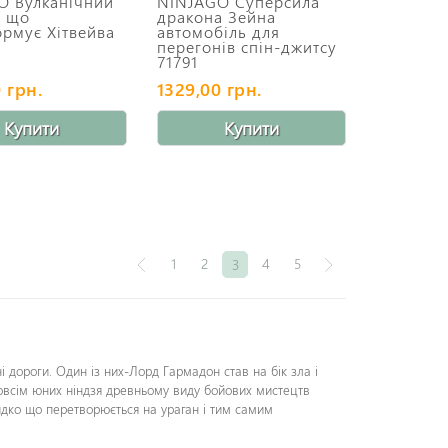
O Вулканічний
NINJAGO Суперсила
, що
дракона Зейна
рмує Хітвейва
автомобіль для
перегонів спін-джитсу
71791
 грн.
1329,00 грн.
Купити
Купити
1
2
4
5
3
ні дороги. Один із них-Лорд Гармадон став на бік зла і
зовсім юних ніндзя древньому виду бойових мистецтв
видко що перетворюється на ураган і тим самим