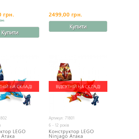
0 грн.
2499,00 грн.
рн.
Купити
Купити
ТНІЙ НА СКЛАДІ
ВІДСУТНІЙ НА СКЛАДІ
1802
Артикул: 71801
в
6 - 12 років
уктор LEGO
Конструктор LEGO
 Атака
Ninjago Атака