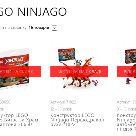
GO NINJAGO
и на сторінку:
16 товарів
УТНІЙ НА СКЛАДІ
ВІДСУТНІЙ НА СКЛАДІ
ВІДСУ
 30650
Артикул: 71822
Артикул: 7
ків
12 - 16 років
9 - 16 рокі
руктор LEGO
Конструктор LEGO
Констр
o Битва за Храм
Ninjago Першодракон
Ninjago
Раптона 30650
руху 71822
автомо
ніндзя 