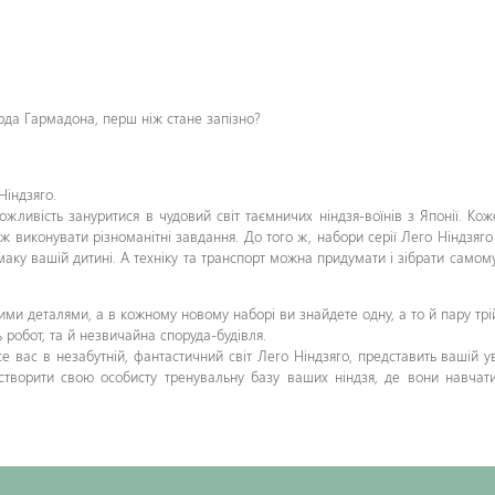
рда Гармадона, перш ніж стане запізно?
Ніндзяго.
жливість зануритися в чудовий світ таємничих ніндзя-воїнів з Японії. Кож
ож виконувати різноманітні завдання. До того ж, набори серії Лего Ніндзяго 
аку вашій дитині. А техніку та транспорт можна придумати і зібрати самому,
стими деталями, а в кожному новому наборі ви знайдете одну, а то й пару тр
 робот, та й незвичайна споруда-будівля.
есе вас в незабутній, фантастичний світ Лего Ніндзяго, представить вашій 
створити свою особисту тренувальну базу ваших ніндзя, де вони навчати