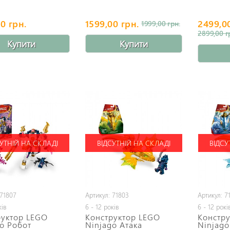
0 грн.
1599,00 грн.
2499,0
1999,00 грн.
2899,00 г
Купити
Купити
УТНІЙ НА СКЛАДІ
ВІДСУТНІЙ НА СКЛАДІ
ВІДСУ
 71807
Артикул: 71803
Артикул: 7
ків
6 - 12 років
6 - 12 рокі
руктор LEGO
Конструктор LEGO
Констр
o Робот
Ninjago Атака
Ninjago