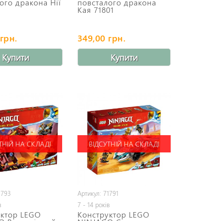
ого дракона Нії
повсталого дракона
Кая 71801
грн.
349,00 грн.
Купити
Купити
ТНІЙ НА СКЛАДІ
ВІДСУТНІЙ НА СКЛАДІ
1793
Артикул: 71791
в
7 - 14 років
уктор LEGO
Конструктор LEGO