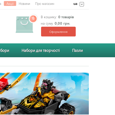
ua
а
Акції
Новини
Про магазин
В кошику:
0 товарів
0
на суму
0,00 грн.
Оформлення
абори
Набори для творчості
Пазли