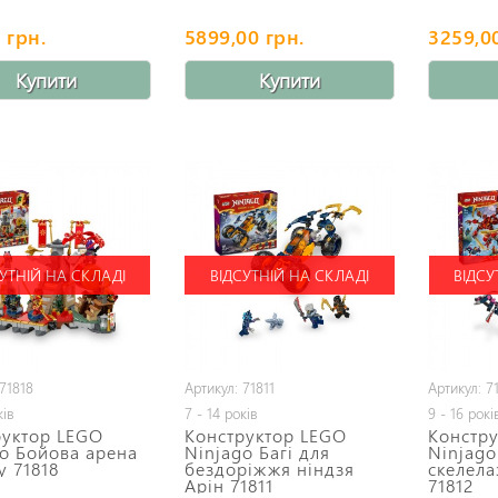
 грн.
5899,00 грн.
3259,0
Купити
Купити
УТНІЙ НА СКЛАДІ
ВІДСУТНІЙ НА СКЛАДІ
ВІДСУ
71818
Артикул: 71811
Артикул: 7
ків
7 - 14 років
9 - 16 рокі
руктор LEGO
Конструктор LEGO
Констр
o Бойова арена
Ninjago Багі для
Ninjago
у 71818
бездоріжжя ніндзя
скелела
Арін 71811
71812