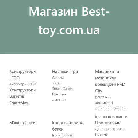
Maгазин Best-
toy.com.ua
Конструктори
Настільні ігри
Машинки та
LEGO
Granna
мотоцикли
Tactic
Аксесуари LEGO
колекційні RMZ
Smart Games
Конструктори
City
Martinex
магнітні
Вантажні
Asmodee
SmartMax
автомобілі
Легкові автомобілі
Іграшкові машинки
М'які іграшки
Ігрові набори та
Про магазин
бокси
Доставка і оплата
Новини
Ігрові бокси