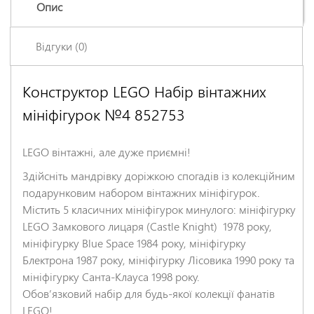
Опис
Відгуки (0)
Конструктор LEGO Набір вінтажних
Залишіть відгук про цей товар першими
мініфігурок №4 852753
Ім'я
*
LEGO вінтажні, але дуже приємні!
Заголовок відгуку
*
Здійсніть мандрівку доріжкою спогадів із колекційним
подарунковим набором вінтажних мініфігурок.
Містить 5 класичних мініфігурок минулого: мініфігурку
Відгук
*
LEGO Замкового лицаря (Castle Knight) 1978 року,
мініфігурку Blue Space 1984 року, мініфігурку
Блектрона 1987 року, мініфігурку Лісовика 1990 року та
мініфігурку Санта-Клауса 1998 року.
Обов’язковий набір для будь-якої колекції фанатів
LEGO!