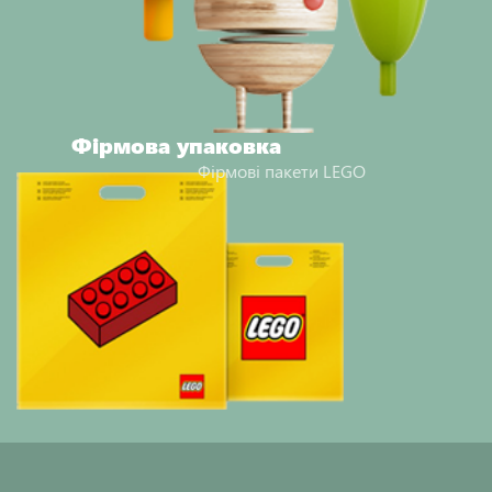
Фірмова упаковка
Фірмові пакети LEGO