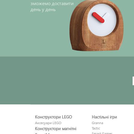
зможемо доставити
день у день
Конструктори LEGO
Настільні ігри
Аксесуари LEGO
Granna
Конструктори магнітні
Tactic
Smart Games