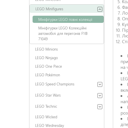
Ко
Фа
LEGO Minifigures
Ло
Оп
Мініфігурки LEGO повні колекції
Ку
Мініфігурки LEGO Колекційні
Пі
автомобілі для перегонів F1®
Лю
71049
Ст
LEGO Minions
LEGO Ninjago
при
LEGO One Piece
на 
LEGO Pokémon
LEG
LEGO Speed Champions
вкл
LEGO Star Wars
нап
LEGO Technic
роз
LEGO Wicked
діт
LEGO Wednesday