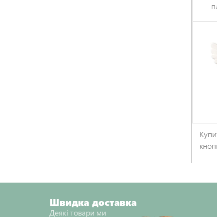
п
Купи
кноп
Швидка доставка
Деякі товари ми