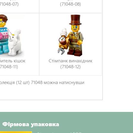
71048-07)
(71048-08)
итель кішок
Стімпанк винахідник
(71048-11)
(71048-12)
колекція (12 шт) 71048 можна натиснувши
Фірмова упаковка