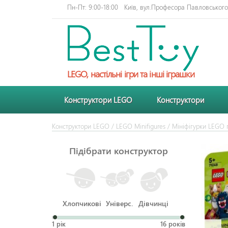
Пн-Пт: 9:00-18:00
Київ, вул.Професора Павловського 
LEGO, настільні ігри та інші іграшки
Конструктори LEGO
Конструктори
Конструктори LEGO
/
LEGO Minifigures
/
Мініфігурки LEGO п
Підібрати конструктор
Хлопчикові
Універс.
Дівчинці
1 рік
16 років