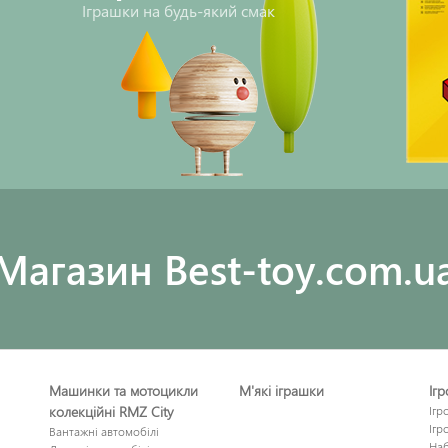
Іграшки на будь-який смак
Maгазин Best-toy.com.u
Машинки та мотоцикли
М'які іграшки
Іг
колекційні RMZ City
Ігр
Ігр
Вантажні автомобілі
Наб