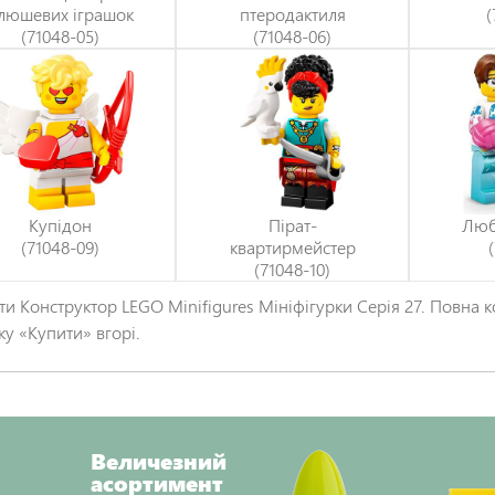
люшевих іграшок
птеродактиля
(
(71048-05)
(71048-06)
Купідон
Пірат-
Люб
(71048-09)
квартирмейстер
(71048-10)
ти Конструктор LEGO Minifigures Мініфігурки Серія 27. Повна 
ку «Купити» вгорі.
Величезний
асортимент