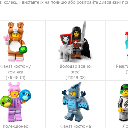
єї колекції, виставте їх на полицю або розіграйте дивовижні п
Фанат костюму
Володар вовчої
Реакт
хом'яка
зграї
(
(71048-01)
(71048-02)
Колекціонер
Фанат костюма
Ло