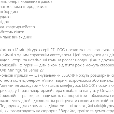
лекціонер плюшевих іграшок
нат костюма птеродактиля
нгбордист
удало
підон
рат-квартирмейстер
битель кішок
імпанк винахідник
Кожна з 12 мініфігурок серії 27 LEGO поставляється в запечатан
наймні з одним справжнім аксесуаром. Цей подарунок для діт
чудові історії та незліченні години розваг наодинці чи з друзя
Колекційні фігурки — діти віком від п’яти років можуть створю
O® Minifigures Series 27
Рольові іграшки — шанувальники LEGO® можуть розширити св
ючно з колекціонером м’яких тварин, астрономом або винахідн
Автентичні аксесуари – більшість мініфігурок LEGO® постача
риклад, у Пірата-квартирмейстера є шабля та папуга, у Опудала 
Колекційні іграшки, які надихають на творчі ігри - обмежена 
палює уяву дітей і дозволяє їм розігрувати сюжети самостійно
Подарунок для хлопчиків і дівчаток — ці колекційні мініфігу
ей, які заслуговують на сюрприз Збирайте, грайте та демонстру