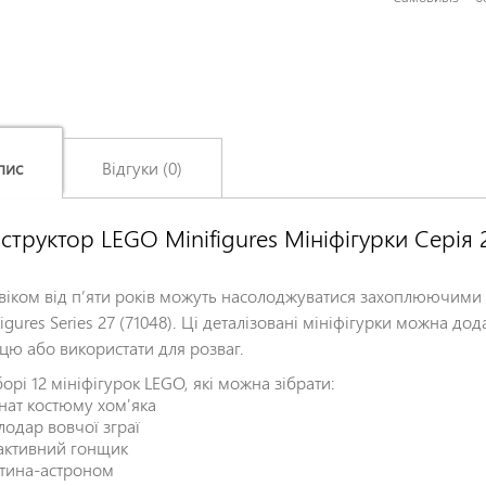
пис
Відгуки (0)
структор LEGO Minifigures Мініфігурки Серія 2
Залишіть відгук про цей товар першими
Ім'я
*
 віком від п’яти років можуть насолоджуватися захоплюючим
igures Series 27 (71048). Ці деталізовані мініфігурки можна дод
цю або використати для розваг.
Заголовок відгуку
*
орі 12 мініфігурок LEGO, які можна зібрати:
нат костюму хом'яка
лодар вовчої зграї
Відгук
*
активний гонщик
тина-астроном