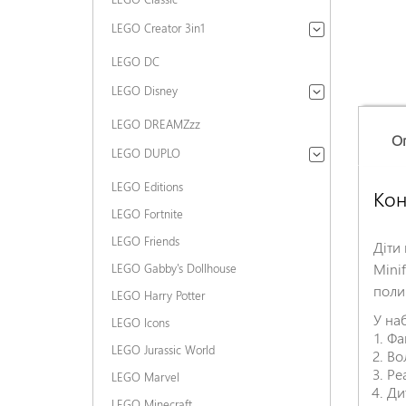
LEGO Creator 3in1
LEGO DC
LEGO Disney
LEGO DREAMZzz
О
LEGO DUPLO
LEGO Editions
Кон
LEGO Fortnite
LEGO Friends
Діти
Minif
LEGO Gabby's Dollhouse
поли
LEGO Harry Potter
У наб
LEGO Icons
Фа
LEGO Jurassic World
Во
Ре
LEGO Marvel
Ди
LEGO Minecraft