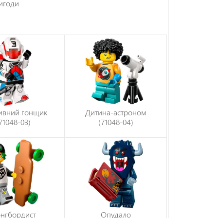
ригоди
ивний гонщик
Дитина-астроном
71048-03)
(71048-04)
нгбордист
Опудало