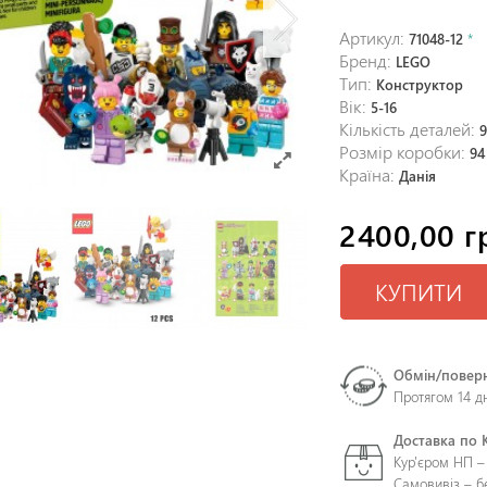
Артикул:
71048-12
*
Бренд:
LEGO
Тип:
Конструктор
Вік:
5-16
Кількість деталей:
Розмір коробки:
94
Країна:
Данія
2400,00 г
КУПИТИ
Обмін/повер
Протягом 14 д
Доставка по 
Кур'єром НП –
Самовивіз – 