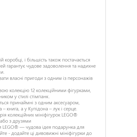
НАДІСЛАТИ ВІДГУК
ій коробці, і більшість також постачається
ей гарантує чудове задоволення та надихне
ми.
вати власні пригоди з одним із персонажів
ою колекцію 12 колекційними фігурками,
иком у стилі стімпанк.
ються принаймні з одним аксесуаром,
– книга, а у Купідона – лук і серце.
серія колекційних мініфігурок LEGO®
 або з друзями
рки LEGO® — чудова ідея подарунка для
йте - додайте ці дивовижні мініфігурки до