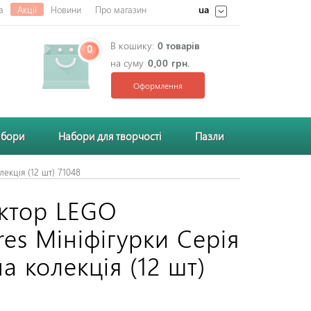
ua
а
Акції
Новини
Про магазин
В кошику:
0 товарів
0
на суму
0,00 грн.
Оформлення
абори
Набори для творчості
Пазли
лекція (12 шт) 71048
ктор LEGO
res Мініфігурки Серія
а колекція (12 шт)