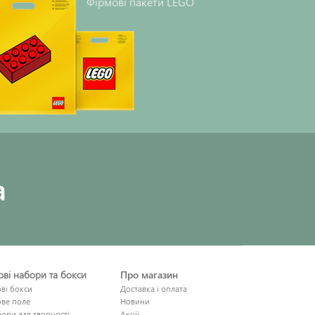
Фірмові пакети LEGO
a
рові набори та бокси
Про магазин
ові бокси
Доставка і оплата
ове поле
Новини
ори для творчості
Акції