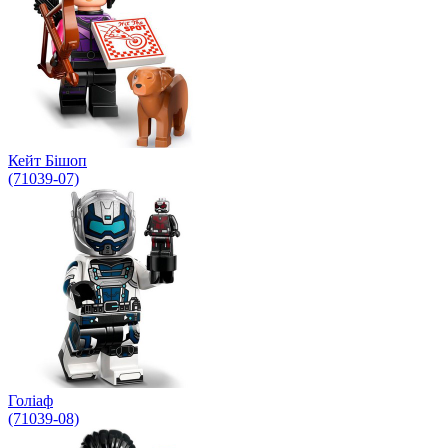
Кейт Бішоп
(71039-07)
Голіаф
(71039-08)