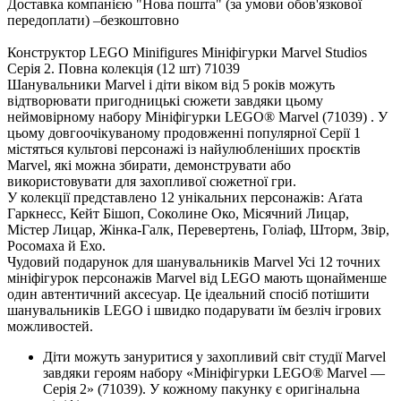
Доставка компанією "Нова пошта" (за умови обов'язкової
передоплати) –
безкоштовно
Конструктор LEGO Minifigures Мініфігурки Marvel Studios
Cерія 2. Повна колекція (12 шт) 71039
Шанувальники Marvel і діти віком від 5 років можуть
відтворювати пригодницькі сюжети завдяки цьому
неймовірному набору Мініфігурки LEGO® Marvel (71039) . У
цьому довгоочікуваному продовженні популярної Серії 1
містяться культові персонажі із найулюбленіших проєктів
Marvel, які можна збирати, демонструвати або
використовувати для захопливої сюжетної гри.
У колекції представлено 12 унікальних персонажів: Аґата
Гаркнесс, Кейт Бішоп, Соколине Око, Місячний Лицар,
Містер Лицар, Жінка-Галк, Перевертень, Голіаф, Шторм, Звір,
Росомаха й Ехо.
Чудовий подарунок для шанувальників Marvel Усі 12 точних
мініфігурок персонажів Marvel від LEGO мають щонайменше
один автентичний аксесуар. Це ідеальний спосіб потішити
шанувальників LEGO і швидко подарувати їм безліч ігрових
можливостей.
Діти можуть зануритися у захопливий світ студії Marvel
завдяки героям набору «Мініфігурки LEGO® Marvel —
Серія 2» (71039). У кожному пакунку є оригінальна