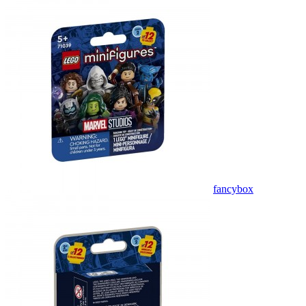
fancybox