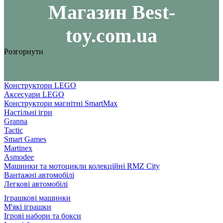
Maгазин Best-
toy.com.ua
Розгорнути
Конструктори LEGO
Аксесуари LEGO
Конструктори магнітні SmartMax
Настільні ігри
Granna
Tactic
Smart Games
Martinex
Asmodee
Машинки та мотоцикли колекційні RMZ City
Вантажні автомобілі
Легкові автомобілі
Іграшкові машинки
М'які іграшки
Ігрові набори та бокси