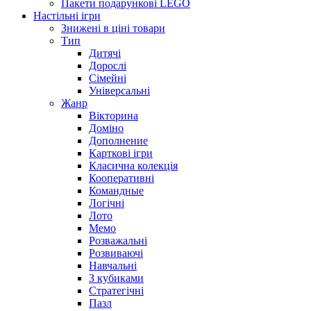
Пакети подарункові LEGO
Настільні ігри
Знижені в ціні товари
Тип
Дитячі
Дорослі
Сімейні
Універсальні
Жанр
Вікторина
Доміно
Дополнение
Карткові ігри
Класична колекція
Кооперативні
Командные
Логічні
Лото
Мемо
Розважальні
Розвиваючі
Навчальні
З кубиками
Стратегічні
Пазл