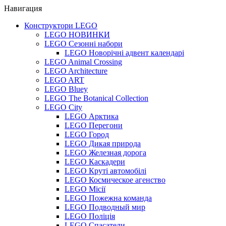
Навигация
Конструктори LEGO
LEGO НОВИНКИ
LEGO Сезонні набори
LEGO Новорічні адвент календарі
LEGO Animal Crossing
LEGO Architecture
LEGO ART
LEGO Bluey
LEGO The Botanical Collection
LEGO City
LEGO Арктика
LEGO Перегони
LEGO Город
LEGO Дикая природа
LEGO Железная дорога
LEGO Каскадери
LEGO Круті автомобілі
LEGO Космическое агенство
LEGO Місії
LEGO Пожежна команда
LEGO Подводный мир
LEGO Поліція
LEGO Спасатели