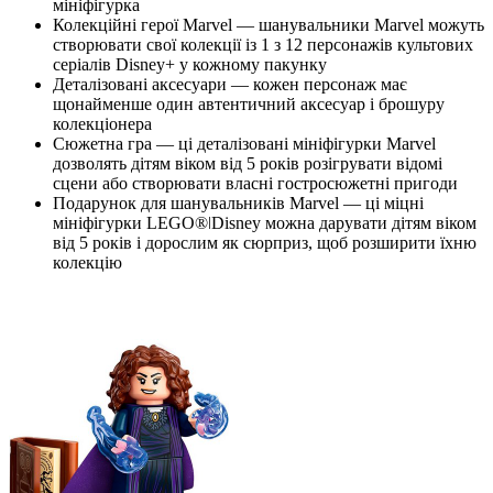
мініфігурка
Колекційні герої Marvel — шанувальники Marvel можуть
створювати свої колекції із 1 з 12 персонажів культових
серіалів Disney+ у кожному пакунку
Деталізовані аксесуари — кожен персонаж має
щонайменше один автентичний аксесуар і брошуру
колекціонера
Сюжетна гра — ці деталізовані мініфігурки Marvel
дозволять дітям віком від 5 років розігрувати відомі
сцени або створювати власні гостросюжетні пригоди
Подарунок для шанувальників Marvel — ці міцні
мініфігурки LEGO®ǀDisney можна дарувати дітям віком
від 5 років і дорослим як сюрприз, щоб розширити їхню
колекцію