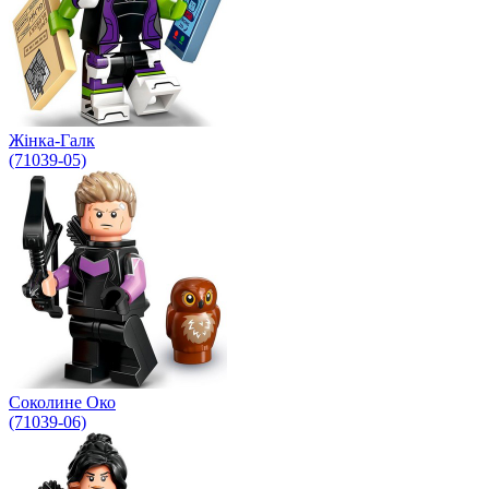
Жінка-Галк
(71039-05)
Соколине Око
(71039-06)