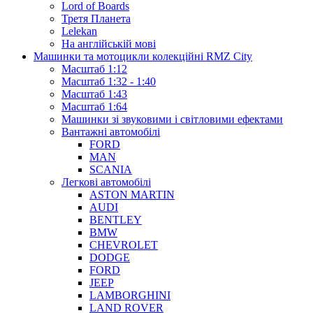
Lord of Boards
Третя Планета
Lelekan
На англійській мові
Машинки та мотоцикли колекційні RMZ City
Масштаб 1:12
Масштаб 1:32 - 1:40
Масштаб 1:43
Масштаб 1:64
Машинки зі звуковими і світловими ефектами
Вантажні автомобілі
FORD
MAN
SCANIA
Легкові автомобілі
ASTON MARTIN
AUDI
BENTLEY
BMW
CHEVROLET
DODGE
FORD
JEEP
LAMBORGHINI
LAND ROVER