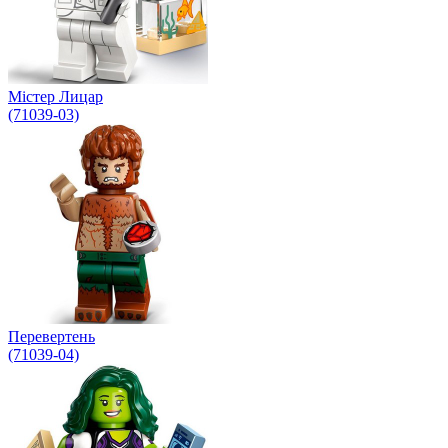
Містер Лицар
(71039-03)
Перевертень
(71039-04)