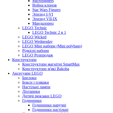
Microfighters
Война клонов
Star Wars Figures
Эпизод I-VI
Эпизод VII-IX
Мандалорец
LEGO Technic
LEGO Technic 2 в 1
LEGO Wicked
LEGO Wednesday
LEGO Міні набори (Mini polybags)
Рідкісні набори
LEGO Розпродаж
Конструктори
Конструктори магнітні SmartMax
Конструктори м'які Bakoba
Аксесуари LEGO
Брелоки
Бокси і пляшки
Настільні лампи
Ліхтарики
Дитячі рюкзаки LEGO
Годинники
Годинники наручні
Годинники настільні