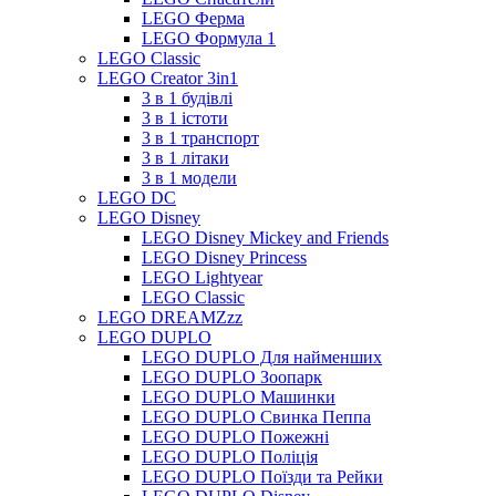
LEGO Ферма
LEGO Формула 1
LEGO Classic
LEGO Creator 3in1
3 в 1 будівлі
3 в 1 істоти
3 в 1 транспорт
3 в 1 літаки
3 в 1 модели
LEGO DC
LEGO Disney
LEGO Disney Mickey and Friends
LEGO Disney Princess
LEGO Lightyear
LEGO Classic
LEGO DREAMZzz
LEGO DUPLO
LEGO DUPLO Для найменших
LEGO DUPLO Зоопарк
LEGO DUPLO Машинки
LEGO DUPLO Свинка Пеппа
LEGO DUPLO Пожежні
LEGO DUPLO Поліція
LEGO DUPLO Поїзди та Рейки