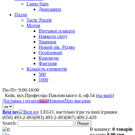
Lumo Stars
Динозаври
Пазли
Tactic Puzzle
Мотив
Вінтажні плакати
Навколо світу
Тварини
Новий рік. Різдво
Особливий
Краєвиди
Фантазія
Кількість елементів
500
1000
Пн-Пт: 9:00-18:00
Київ, вул.Професора Павловського 4, оф.54 (
на мапі
)
Доставка і оплата
Новини
Про магазин
Акції
Best toy
LEGO, настільні ігри та інші іграшки
(050) 493-2-493
(093) 493-2-493
(067) 409-2-429
Search:
Пошук
В кошику:
0 товарів
0
на суму
0,00 грн.