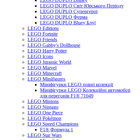
LEGO DUPLO Disney
LEGO DUPLO Світ Юрського Періоду
LEGO DUPLO Супергерої
LEGO DUPLO Ферма
LEGO DUPLO Bluey Блуї
LEGO Editions
LEGO Fortnite
LEGO Friends
LEGO Gabby's Dollhouse
LEGO Harry Potter
LEGO Icons
LEGO Jurassic World
LEGO Marvel
LEGO Minecraft
LEGO Minifigures
Мініфігурки LEGO повні колекції
Мініфігурки LEGO Колекційні автомобілі
для перегонів F1® 71049
LEGO Minions
LEGO Ninjago
LEGO One Piece
LEGO Pokémon
LEGO Speed Champions
F1® Формула 1
LEGO Star Wars