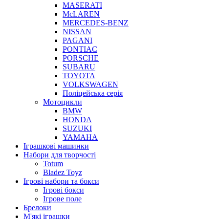
MASERATI
McLAREN
MERCEDES-BENZ
NISSAN
PAGANI
PONTIAC
PORSCHE
SUBARU
TOYOTA
VOLKSWAGEN
Поліцейська серія
Мотоцикли
BMW
HONDA
SUZUKI
YAMAHA
Іграшкові машинки
Набори для творчості
Totum
Bladez Toyz
Ігрові набори та бокси
Ігрові бокси
Ігрове поле
Брелоки
М'які іграшки