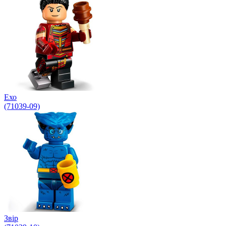
Ехо
(71039-09)
Звір