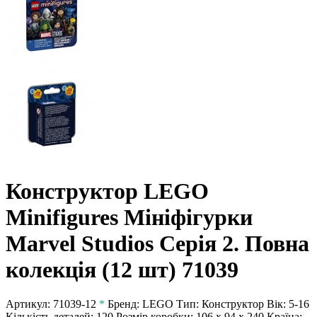
Конструктор LEGO
Minifigures Мініфігурки
Marvel Studios Cерія 2. Повна
колекція (12 шт) 71039
Артикул:
71039-12
*
Бренд:
LEGO
Тип:
Конструктор
Вік:
5-16
Кількість деталей:
120
Розмір коробки:
106 x 94 x 240
Країна: