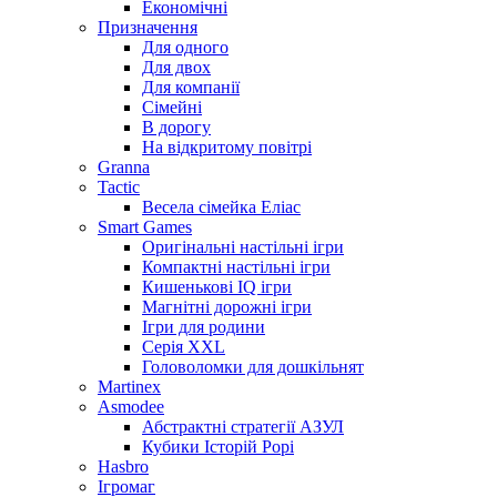
Економічні
Призначення
Для одного
Для двох
Для компанії
Сімейні
В дорогу
На відкритому повітрі
Granna
Tactic
Весела сімейка Еліас
Smart Games
Оригінальні настільні ігри
Компактні настільні ігри
Кишенькові IQ ігри
Магнітні дорожні ігри
Ігри для родини
Серія XXL
Головоломки для дошкільнят
Martinex
Asmodee
Абстрактні стратегії АЗУЛ
Кубики Історій Рорі
Hasbro
Ігромаг