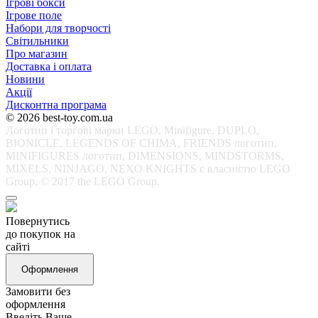
Ігрові бокси
Ігрове поле
Набори для творчості
Світильники
Про магазин
Доставка і оплата
Новини
Акції
Дисконтна програма
© 2026 best-toy.com.ua
Логотип і торгові марки LEGO, Minifigure, DUPLO,
BIONICLE, LEGENDS OF CHIMA, FRIENDS логотип,
MINIFIGURES логотип, DIMENSIONS, MINDSTORMS,
MIXELS, NINJAGO, NEXO KNIGHTS є власністю LEGO
Group. © 2017 the LEGO Group.
Повернутись
до покупок на
сайті
Оформлення
Замовити без
оформлення
Введіть Ваше