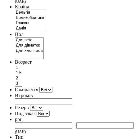
(UAH)
Країна
Пол
Возраст
Ожидается
Игроков
Резерв
Под заказ
ррц
-
(UAH)
Тип