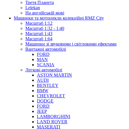
Третя Планета
Lelekan
На англійській мові
Машинки та мотоцикли колекційні RMZ City
Масштаб 1:12
Масштаб 1:32 - 1:40
Масштаб 1:43
Масштаб 1:64
Машинки зі звуковими і світловими ефектами
Вантажні автомобілі
FORD
MAN
SCANIA
Легкові автомобілі
ASTON MARTIN
AUDI
BENTLEY
BMW
CHEVROLET
DODGE
FORD
JEEP
LAMBORGHINI
LAND ROVER
MASERATI