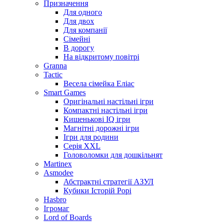
Призначення
Для одного
Для двох
Для компанії
Сімейні
В дорогу
На відкритому повітрі
Granna
Tactic
Весела сімейка Еліас
Smart Games
Оригінальні настільні ігри
Компактні настільні ігри
Кишенькові IQ ігри
Магнітні дорожні ігри
Ігри для родини
Серія XXL
Головоломки для дошкільнят
Martinex
Asmodee
Абстрактні стратегії АЗУЛ
Кубики Історій Рорі
Hasbro
Ігромаг
Lord of Boards