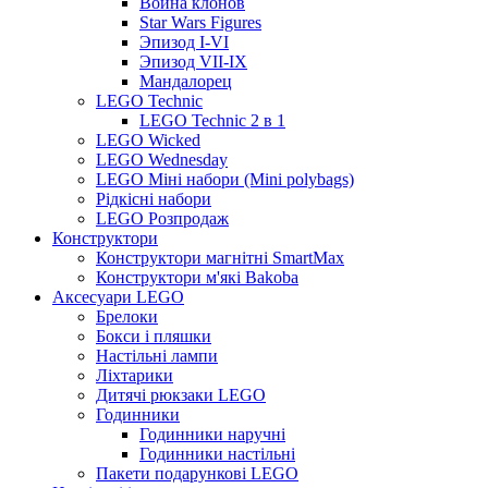
Война клонов
Star Wars Figures
Эпизод I-VI
Эпизод VII-IX
Мандалорец
LEGO Technic
LEGO Technic 2 в 1
LEGO Wicked
LEGO Wednesday
LEGO Міні набори (Mini polybags)
Рідкісні набори
LEGO Розпродаж
Конструктори
Конструктори магнітні SmartMax
Конструктори м'які Bakoba
Аксесуари LEGO
Брелоки
Бокси і пляшки
Настільні лампи
Ліхтарики
Дитячі рюкзаки LEGO
Годинники
Годинники наручні
Годинники настільні
Пакети подарункові LEGO