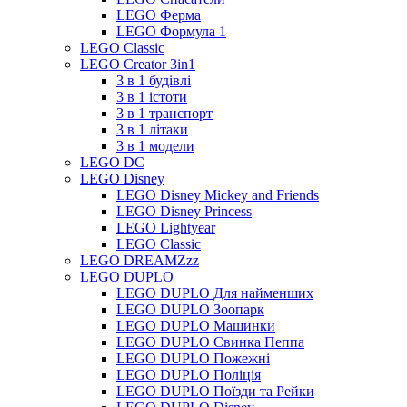
LEGO Ферма
LEGO Формула 1
LEGO Classic
LEGO Creator 3in1
3 в 1 будівлі
3 в 1 істоти
3 в 1 транспорт
3 в 1 літаки
3 в 1 модели
LEGO DC
LEGO Disney
LEGO Disney Mickey and Friends
LEGO Disney Princess
LEGO Lightyear
LEGO Classic
LEGO DREAMZzz
LEGO DUPLO
LEGO DUPLO Для найменших
LEGO DUPLO Зоопарк
LEGO DUPLO Машинки
LEGO DUPLO Свинка Пеппа
LEGO DUPLO Пожежні
LEGO DUPLO Поліція
LEGO DUPLO Поїзди та Рейки