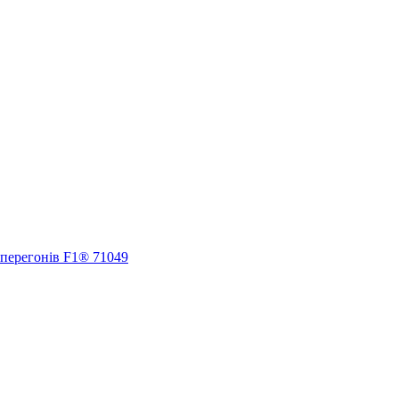
 перегонів F1® 71049