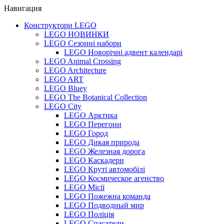
Навигация
Конструктори LEGO
LEGO НОВИНКИ
LEGO Сезонні набори
LEGO Новорічні адвент календарі
LEGO Animal Crossing
LEGO Architecture
LEGO ART
LEGO Bluey
LEGO The Botanical Collection
LEGO City
LEGO Арктика
LEGO Перегони
LEGO Город
LEGO Дикая природа
LEGO Железная дорога
LEGO Каскадери
LEGO Круті автомобілі
LEGO Космическое агенство
LEGO Місії
LEGO Пожежна команда
LEGO Подводный мир
LEGO Поліція
LEGO Спасатели