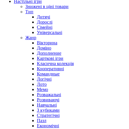
Настільні ігри
Знижені в ціні товари
Тип
Дитячі
Дорослі
Сімейні
Універсальні
Жанр
Вікторина
Доміно
Дополнение
Карткові ігри
Класична колекція
Кооперативні
Командные
Логічні
Лото
Мемо
Розважальні
Розвиваючі
Навчальні
З кубиками
Стратегічні
Пазл
Економічні