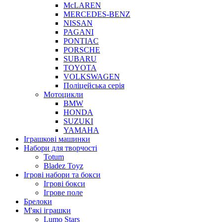
McLAREN
MERCEDES-BENZ
NISSAN
PAGANI
PONTIAC
PORSCHE
SUBARU
TOYOTA
VOLKSWAGEN
Поліцейська серія
Мотоцикли
BMW
HONDA
SUZUKI
YAMAHA
Іграшкові машинки
Набори для творчості
Totum
Bladez Toyz
Ігрові набори та бокси
Ігрові бокси
Ігрове поле
Брелоки
М'які іграшки
Lumo Stars