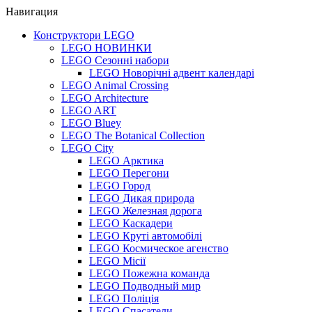
Навигация
Конструктори LEGO
LEGO НОВИНКИ
LEGO Сезонні набори
LEGO Новорічні адвент календарі
LEGO Animal Crossing
LEGO Architecture
LEGO ART
LEGO Bluey
LEGO The Botanical Collection
LEGO City
LEGO Арктика
LEGO Перегони
LEGO Город
LEGO Дикая природа
LEGO Железная дорога
LEGO Каскадери
LEGO Круті автомобілі
LEGO Космическое агенство
LEGO Місії
LEGO Пожежна команда
LEGO Подводный мир
LEGO Поліція
LEGO Спасатели