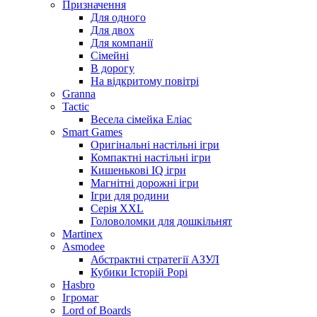
Призначення
Для одного
Для двох
Для компанії
Сімейні
В дорогу
На відкритому повітрі
Granna
Tactic
Весела сімейка Еліас
Smart Games
Оригінальні настільні ігри
Компактні настільні ігри
Кишенькові IQ ігри
Магнітні дорожні ігри
Ігри для родини
Серія XXL
Головоломки для дошкільнят
Martinex
Asmodee
Абстрактні стратегії АЗУЛ
Кубики Історій Рорі
Hasbro
Ігромаг
Lord of Boards