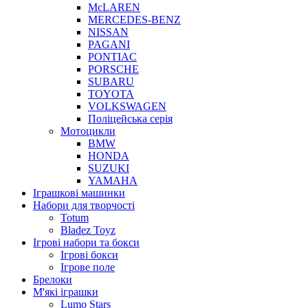
McLAREN
MERCEDES-BENZ
NISSAN
PAGANI
PONTIAC
PORSCHE
SUBARU
TOYOTA
VOLKSWAGEN
Поліцейська серія
Мотоцикли
BMW
HONDA
SUZUKI
YAMAHA
Іграшкові машинки
Набори для творчості
Totum
Bladez Toyz
Ігрові набори та бокси
Ігрові бокси
Ігрове поле
Брелоки
М'які іграшки
Lumo Stars