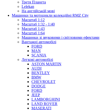
Третя Планета
Lelekan
На англійській мові
Машинки та мотоцикли колекційні RMZ City
Масштаб 1:12
Масштаб 1:32 - 1:40
Масштаб 1:43
Масштаб 1:64
Машинки зі звуковими і світловими ефектами
Вантажні автомобілі
FORD
MAN
SCANIA
Легкові автомобілі
ASTON MARTIN
AUDI
BENTLEY
BMW
CHEVROLET
DODGE
FORD
JEEP
LAMBORGHINI
LAND ROVER
MASERATI