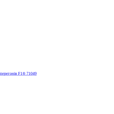
 перегонів F1® 71049