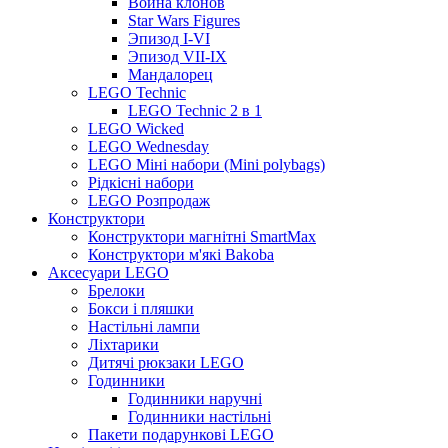
Война клонов
Star Wars Figures
Эпизод I-VI
Эпизод VII-IX
Мандалорец
LEGO Technic
LEGO Technic 2 в 1
LEGO Wicked
LEGO Wednesday
LEGO Міні набори (Mini polybags)
Рідкісні набори
LEGO Розпродаж
Конструктори
Конструктори магнітні SmartMax
Конструктори м'які Bakoba
Аксесуари LEGO
Брелоки
Бокси і пляшки
Настільні лампи
Ліхтарики
Дитячі рюкзаки LEGO
Годинники
Годинники наручні
Годинники настільні
Пакети подарункові LEGO