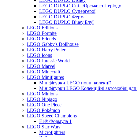
LEGO DUPLO Disney
LEGO DUPLO Світ Юрського Періоду
LEGO DUPLO Супергерої
LEGO DUPLO Ферма
LEGO DUPLO Bluey Блуї
LEGO Editions
LEGO Fortnite
LEGO Friends
LEGO Gabby's Dollhouse
LEGO Harry Potter
LEGO Icons
LEGO Jurassic World
LEGO Marvel
LEGO Minecraft
LEGO Minifigures
Мініфігурки LEGO повні колекції
Мініфігурки LEGO Колекційні автомобілі для
LEGO Minions
LEGO Ninjago
LEGO One Piece
LEGO Pokémon
LEGO Speed Champions
F1® Формула 1
LEGO Star Wars
Microfighters