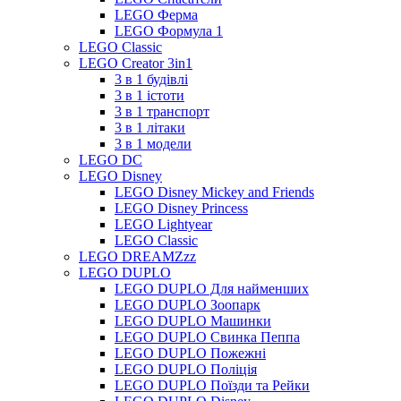
LEGO Ферма
LEGO Формула 1
LEGO Classic
LEGO Creator 3in1
3 в 1 будівлі
3 в 1 істоти
3 в 1 транспорт
3 в 1 літаки
3 в 1 модели
LEGO DC
LEGO Disney
LEGO Disney Mickey and Friends
LEGO Disney Princess
LEGO Lightyear
LEGO Classic
LEGO DREAMZzz
LEGO DUPLO
LEGO DUPLO Для найменших
LEGO DUPLO Зоопарк
LEGO DUPLO Машинки
LEGO DUPLO Свинка Пеппа
LEGO DUPLO Пожежні
LEGO DUPLO Поліція
LEGO DUPLO Поїзди та Рейки