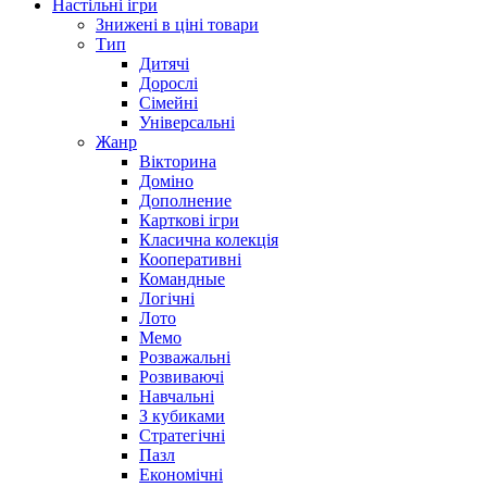
Настільні ігри
Знижені в ціні товари
Тип
Дитячі
Дорослі
Сімейні
Універсальні
Жанр
Вікторина
Доміно
Дополнение
Карткові ігри
Класична колекція
Кооперативні
Командные
Логічні
Лото
Мемо
Розважальні
Розвиваючі
Навчальні
З кубиками
Стратегічні
Пазл
Економічні