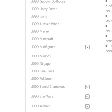
LEGO Gabby's Dollhouse
люб
LEGO Harry Potter
гон
LEGO Icons
мча
LEGO Jurassic World
гон
LEGO Marvel
LEGO Minecraft
рок
LEGO Minifigures
роз
LEGO Minions
LEGO Ninjago
LEGO One Piece
LEGO Pokémon
LEGO Speed Champions
LEGO Star Wars
LEGO Technic