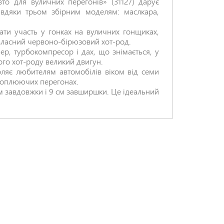
то для вуличних перегонів» (31127) дарує
авдяки трьом збірним моделям: маслкара,
ти участь у гонках на вуличних гонщиках,
власний червоно-бірюзовий хот-род.
НАДІСЛАТИ ВІДГУК
лер, турбокомпресор і дах, що знімається, у
ого хот-роду великий двигун.
ляє любителям автомобілів віком від семи
ахоплюючих перегонах.
см завдовжки і 9 см завширшки. Це ідеальний