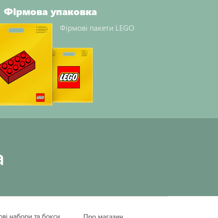
Фірмова упаковка
Фірмові пакети LEGO
a
рові набори та бокси
Про магазин