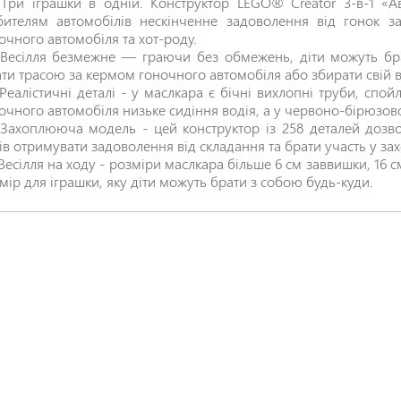
Три іграшки в одній. Конструктор LEGO® Creator 3-в-1 «Ав
ителям автомобілів нескінченне задоволення від гонок з
очного автомобіля та хот-роду.
Весілля безмежне — граючи без обмежень, діти можуть бра
ти трасою за кермом гоночного автомобіля або збирати свій 
Реалістичні деталі - у маслкара є бічні вихлопні труби, спой
очного автомобіля низьке сидіння водія, а у червоно-бірюзов
Захоплююча модель - цей конструктор із 258 деталей дозво
ів отримувати задоволення від складання та брати участь у з
Весілля на ходу - розміри маслкара більше 6 см заввишки, 16 
мір для іграшки, яку діти можуть брати з собою будь-куди.