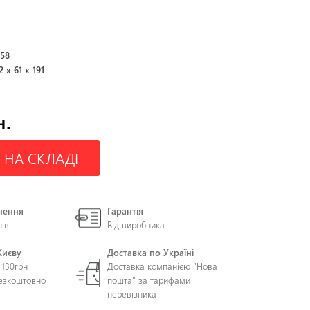
258
2 x 61 x 191
н.
 НА СКЛАДІ
нення
Гарантія
нів
Від виробника
Києву
Доставка по Україні
 130грн
Доставка компанією "Нова
безкоштовно
пошта" за тарифами
перевізника