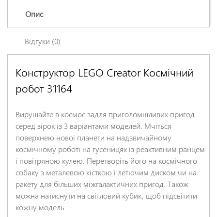
Опис
Відгуки (0)
Конструктор LEGO Creator Космічний
Залишіть відгук про цей товар першими
робот 31164
Ім'я
*
Вирушайте в космос задля приголомшливих пригод
Заголовок відгуку
*
серед зірок із 3 варіантами моделей. Мчіться
поверхнею нової планети на надзвичайному
космічному роботі на гусеницях із реактивним ранцем
Відгук
*
і повітряною кулею. Перетворіть його на космічного
собаку з металевою кісткою і летючим диском чи на
ракету для більших міжгалактичних пригод. Також
можна натиснути на світловий кубик, щоб підсвітити
кожну модель.