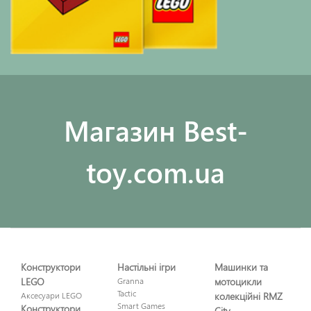
Maгазин Best-
toy.com.ua
Конструктори
Настільні ігри
Машинки та
LEGO
Granna
мотоцикли
Tactic
Аксесуари LEGO
колекційні RMZ
Smart Games
Конструктори
City