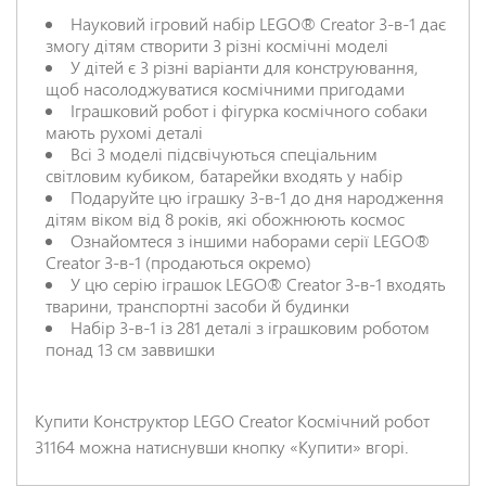
Науковий ігровий набір LEGO® Creator 3-в-1 дає
змогу дітям створити 3 різні космічні моделі
НАДІСЛАТИ ВІДГУК
У дітей є 3 різні варіанти для конструювання,
щоб насолоджуватися космічними пригодами
Іграшковий робот і фігурка космічного собаки
мають рухомі деталі
Всі 3 моделі підсвічуються спеціальним
світловим кубиком, батарейки входять у набір
Подаруйте цю іграшку 3-в-1 до дня народження
дітям віком від 8 років, які обожнюють космос
Ознайомтеся з іншими наборами серії LEGO®
Creator 3-в-1 (продаються окремо)
У цю серію іграшок LEGO® Creator 3-в-1 входять
тварини, транспортні засоби й будинки
Набір 3-в-1 із 281 деталі з іграшковим роботом
понад 13 см заввишки
Купити Конструктор LEGO Creator Космічний робот
31164 можна натиснувши кнопку «Купити» вгорі.