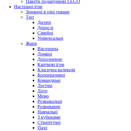
Пакети подарункові LEGO
Настільні ігри
Знижені в ціні товари
Тип
Дитячі
Дорослі
Сімейні
Універсальні
Жанр
Вікторина
Доміно
Дополнение
Карткові ігри
Класична колекція
Кооперативні
Командные
Логічні
Лото
Мемо
Розважальні
Розвиваючі
Навчальні
З кубиками
Стратегічні
Пазл