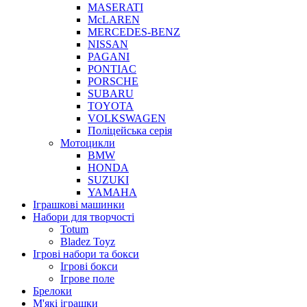
MASERATI
McLAREN
MERCEDES-BENZ
NISSAN
PAGANI
PONTIAC
PORSCHE
SUBARU
TOYOTA
VOLKSWAGEN
Поліцейська серія
Мотоцикли
BMW
HONDA
SUZUKI
YAMAHA
Іграшкові машинки
Набори для творчості
Totum
Bladez Toyz
Ігрові набори та бокси
Ігрові бокси
Ігрове поле
Брелоки
М'які іграшки