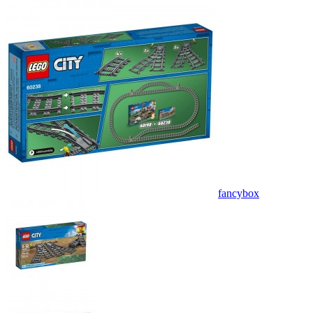
fancybox