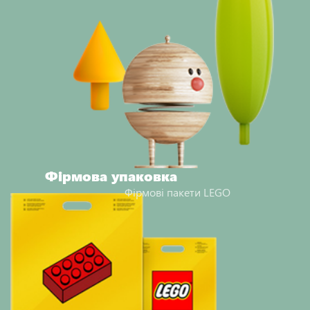
Фірмова упаковка
Фірмові пакети LEGO