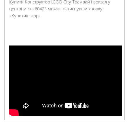
Купити Конструктор LEGO City Трамвай і вокзал у
центрі міста 60423 можна натиснувши кнопку
«Купити» вгорі.