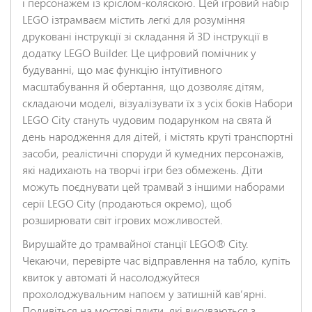
і персонажем із кріслом-коляскою. Цей ігровий набір
LEGO ізтрамваєм містить легкі для розуміння
друковані інструкції зі складання й 3D інструкції в
НАДІСЛАТИ ВІДГУК
додатку LEGO Builder. Це цифровий помічник у
будуванні, що має функцію інтуїтивного
масштабування й обертання, що дозволяє дітям,
складаючи моделі, візуалізувати їх з усіх боків Набори
LEGO City стануть чудовим подарунком на свята й
день народження для дітей, і містять круті транспортні
засоби, реалістичні споруди й кумедних персонажів,
які надихають на творчі ігри без обмежень. Діти
можуть поєднувати цей трамвай з іншими наборами
серії LEGO City (продаються окремо), щоб
розширювати світ ігрових можливостей.
Вирушайте до трамвайної станції LEGO® City.
Чекаючи, перевірте час відправлення на табло, купіть
квиток у автоматі й насолоджуйтеся
прохолоджувальним напоєм у затишній кавʼярні.
Подивіться на мостові плити, які висуваються з