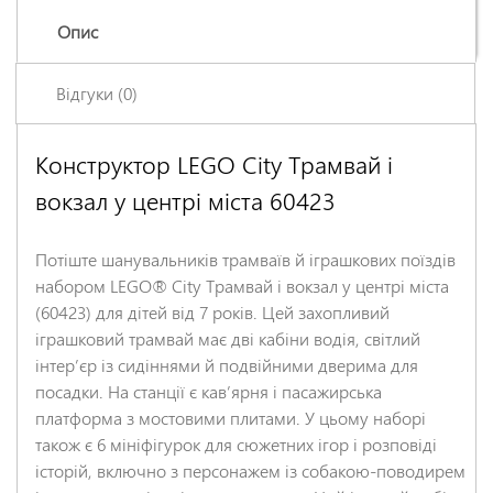
Опис
Відгуки (0)
Конструктор LEGO City Трамвай і
Залишіть відгук про цей товар першими
вокзал у центрі міста 60423
Ім'я
*
Потіште шанувальників трамваїв й іграшкових поїздів
Заголовок відгуку
*
набором LEGO® City Трамвай і вокзал у центрі міста
(60423) для дітей від 7 років. Цей захопливий
іграшковий трамвай має дві кабіни водія, світлий
Відгук
*
інтерʼєр із сидіннями й подвійними дверима для
посадки. На станції є кавʼярня і пасажирська
платформа з мостовими плитами. У цьому наборі
також є 6 мініфігурок для сюжетних ігор і розповіді
історій, включно з персонажем із собакою-поводирем