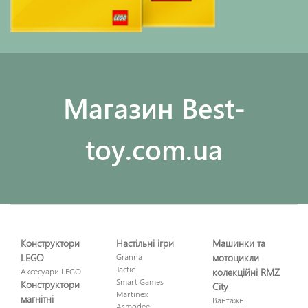
Maгазин Best-
toy.com.ua
Конструктори
Настільні ігри
Машинки та
LEGO
Granna
мотоцикли
Tactic
Аксесуари LEGO
колекційні RMZ
Smart Games
Конструктори
City
Martinex
магнітні
Вантажні
Asmodee