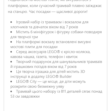
платформи, коли сучасний трамвай плавно заїжджає
на станцію. Час посадки — щасливої дороги!
Ігровий набір із трамваєм і вокзалом для
хлопчиків та дівчаток віком від 7 років
Містить 6 мініфігурок і фігурку собаки-поводиря
для творчої гри
На платформі вокзалу встановлені висувні
мостові плити для посадки
Серед аксесуарів LEGO® є крісло-коляска,
кавова чашка, газета, телефон і квиток
Творчий подарунок для шанувальників трамваїв
й іграшкових поїздів віком від 7 років
Ця творча іграшка для дітей містить 3D
інструкції в додатку LEGO® Builder
LEGO® City — це місце, де діти можуть
розкрити свою безмежну уяву
Трамвай цього набору із 811 деталей сягає понад
53 см завдовжки