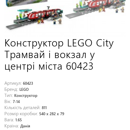
Конструктор LEGO City
Трамвай і вокзал у
центрі міста 60423
Артикул:
60423
Бренд:
LEGO
Тип:
Конструктор
Вік:
7-14
Кількість деталей:
811
Розмір коробки:
540 x 282 x 79
Вага:
1.65
Країна:
Данія