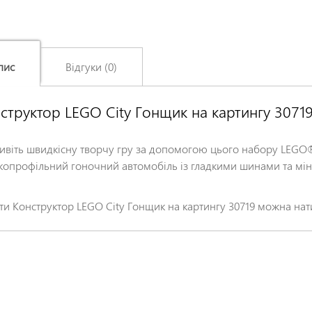
пис
Відгуки (0)
структор LEGO City Гонщик на картингу 3071
Залишіть відгук про цей товар першими
Ім'я
*
ивіть швидкісну творчу гру за допомогою цього набору LEGO® 
копрофільний гоночний автомобіль із гладкими шинами та міні
Заголовок відгуку
*
ти Конструктор LEGO City Гонщик на картингу 30719 можна нат
Відгук
*