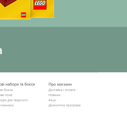
a
рові набори та бокси
Про магазин
ові бокси
Доставка і оплата
ове поле
Новини
ори для творчості
Акції
тильники
Дисконтна програма