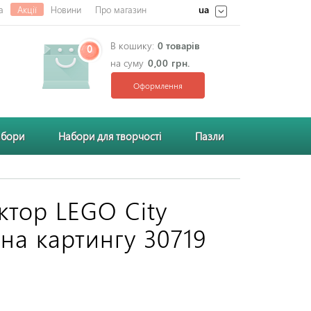
ua
а
Акції
Новини
Про магазин
В кошику:
0 товарів
0
на суму
0,00 грн.
Оформлення
абори
Набори для творчості
Пазли
ктор LEGO City
на картингу 30719