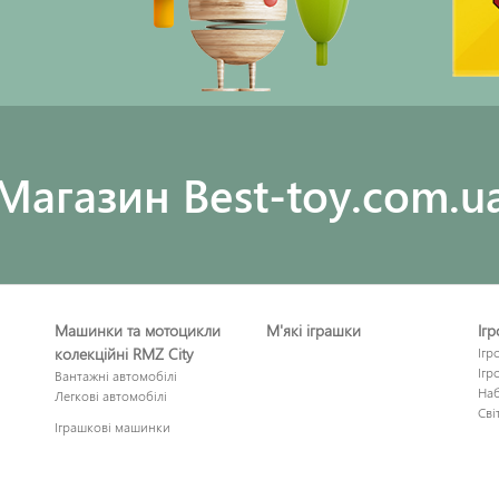
Maгазин Best-toy.com.u
Машинки та мотоцикли
М'які іграшки
Іг
колекційні RMZ City
Ігр
Ігр
Вантажні автомобілі
Наб
Легкові автомобілі
Сві
Іграшкові машинки