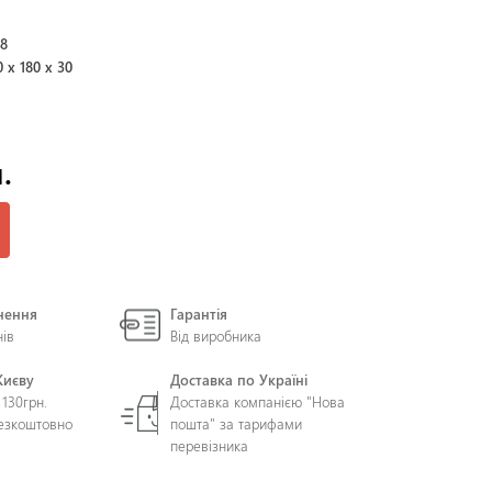
48
0 х 180 х 30
.
нення
Гарантія
нів
Від виробника
Києву
Доставка по Україні
 130грн.
Доставка компанією "Нова
безкоштовно
пошта" за тарифами
перевізника