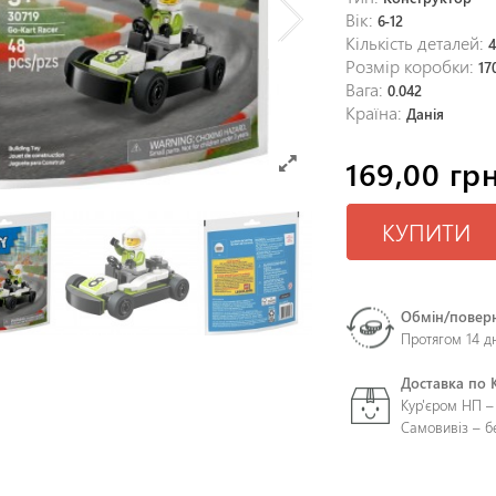
Вік:
6-12
Кількість деталей:
Розмір коробки:
17
Вага:
0.042
Країна:
Данія
169,00 грн
КУПИТИ
Обмін/повер
Протягом 14 д
Доставка по 
Кур'єром НП –
Самовивіз – 