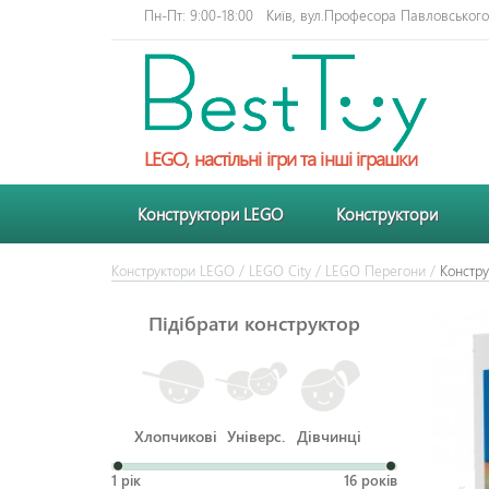
Пн-Пт: 9:00-18:00
Київ, вул.Професора Павловського 
LEGO, настільні ігри та інші іграшки
Конструктори LEGO
Конструктори
Конструктори LEGO
/
LEGO City
/
LEGO Перегони
/
Констру
Підібрати конструктор
Хлопчикові
Універс.
Дівчинці
1 рік
16 років