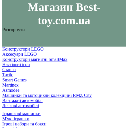
Maгазин Best-
toy.com.ua
Розгорнути
Конструктори LEGO
Аксесуари LEGO
Конструктори магнітні SmartMax
Настільні ігри
Granna
Tactic
Smart Games
Martinex
Asmodee
Машинки та мотоцикли колекційні RMZ City
Вантажні автомобілі
Легкові автомобілі
Іграшкові машинки
М'які іграшки
Ігрові набори та бокси