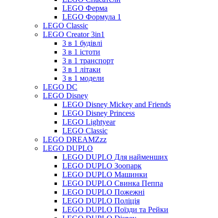
LEGO Ферма
LEGO Формула 1
LEGO Classic
LEGO Creator 3in1
3 в 1 будівлі
3 в 1 істоти
3 в 1 транспорт
3 в 1 літаки
3 в 1 модели
LEGO DC
LEGO Disney
LEGO Disney Mickey and Friends
LEGO Disney Princess
LEGO Lightyear
LEGO Classic
LEGO DREAMZzz
LEGO DUPLO
LEGO DUPLO Для найменших
LEGO DUPLO Зоопарк
LEGO DUPLO Машинки
LEGO DUPLO Свинка Пеппа
LEGO DUPLO Пожежні
LEGO DUPLO Поліція
LEGO DUPLO Поїзди та Рейки