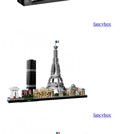
fancybox
fancybox