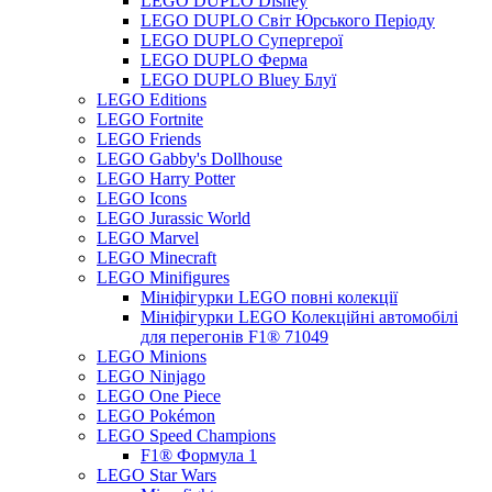
LEGO DUPLO Disney
LEGO DUPLO Світ Юрського Періоду
LEGO DUPLO Супергерої
LEGO DUPLO Ферма
LEGO DUPLO Bluey Блуї
LEGO Editions
LEGO Fortnite
LEGO Friends
LEGO Gabby's Dollhouse
LEGO Harry Potter
LEGO Icons
LEGO Jurassic World
LEGO Marvel
LEGO Minecraft
LEGO Minifigures
Мініфігурки LEGO повні колекції
Мініфігурки LEGO Колекційні автомобілі
для перегонів F1® 71049
LEGO Minions
LEGO Ninjago
LEGO One Piece
LEGO Pokémon
LEGO Speed Champions
F1® Формула 1
LEGO Star Wars