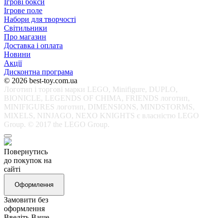
Ігрові бокси
Ігрове поле
Набори для творчості
Світильники
Про магазин
Доставка і оплата
Новини
Акції
Дисконтна програма
© 2026 best-toy.com.ua
Логотип і торгові марки LEGO, Minifigure, DUPLO,
BIONICLE, LEGENDS OF CHIMA, FRIENDS логотип,
MINIFIGURES логотип, DIMENSIONS, MINDSTORMS,
MIXELS, NINJAGO, NEXO KNIGHTS є власністю LEGO
Group. © 2017 the LEGO Group.
Повернутись
до покупок на
сайті
Оформлення
Замовити без
оформлення
Введіть Ваше