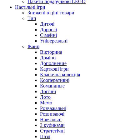
Пакети подарункові LEGO
Настільні ігри
Знижені в ціні товари
Тип
Дитячі
Дорослі
Сімейні
Універсальні
Жанр
Вікторина
Доміно
Дополнение
Карткові ігри
Класична колекція
Кооперативні
Командные
Логічні
Лото
Мемо
Розважальні
Розвиваючі
Навчальні
З кубиками
Стратегічні
Пазл