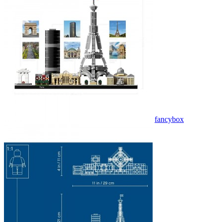
fancybox