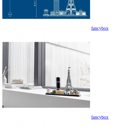
fancybox
fancybox