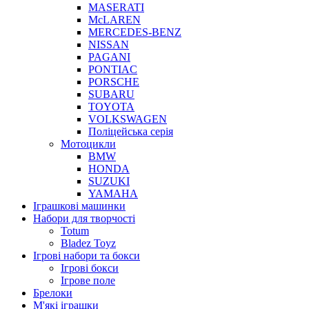
MASERATI
McLAREN
MERCEDES-BENZ
NISSAN
PAGANI
PONTIAC
PORSCHE
SUBARU
TOYOTA
VOLKSWAGEN
Поліцейська серія
Мотоцикли
BMW
HONDA
SUZUKI
YAMAHA
Іграшкові машинки
Набори для творчості
Totum
Bladez Toyz
Ігрові набори та бокси
Ігрові бокси
Ігрове поле
Брелоки
М'які іграшки