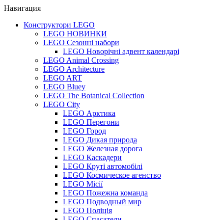
Навигация
Конструктори LEGO
LEGO НОВИНКИ
LEGO Сезонні набори
LEGO Новорічні адвент календарі
LEGO Animal Crossing
LEGO Architecture
LEGO ART
LEGO Bluey
LEGO The Botanical Collection
LEGO City
LEGO Арктика
LEGO Перегони
LEGO Город
LEGO Дикая природа
LEGO Железная дорога
LEGO Каскадери
LEGO Круті автомобілі
LEGO Космическое агенство
LEGO Місії
LEGO Пожежна команда
LEGO Подводный мир
LEGO Поліція
LEGO Спасатели