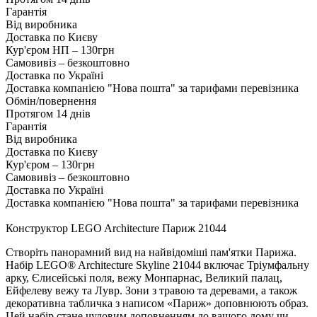
Гарантія
Від виробника
Доставка по Києву
Кур'єром НП – 130грн
Самовивіз – безкоштовно
Доставка по Україні
Доставка компанією "Нова пошта" за тарифами перевізника
Обмін/повернення
Протягом 14 днів
Гарантія
Від виробника
Доставка по Києву
Кур'єром – 130грн
Самовивіз – безкоштовно
Доставка по Україні
Доставка компанією "Нова пошта" за тарифами перевізника
Конструктор LEGO Architecture Париж 21044
Створіть панорамний вид на найвідоміші пам'ятки Парижа.
Набір LEGO® Architecture Skyline 21044 включає Тріумфальну
арку, Єлисейські поля, вежу Монпарнас, Великий палац,
Ейфелеву вежу та Лувр. Зони з травою та деревами, а також
декоративна табличка з написом «Париж» доповнюють образ.
Цей набір стане чудовим доповненням до вашого дому чи