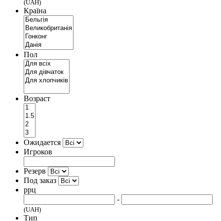
(UAH)
Країна
Пол
Возраст
Ожидается
Игроков
Резерв
Под заказ
ррц
-
(UAH)
Тип