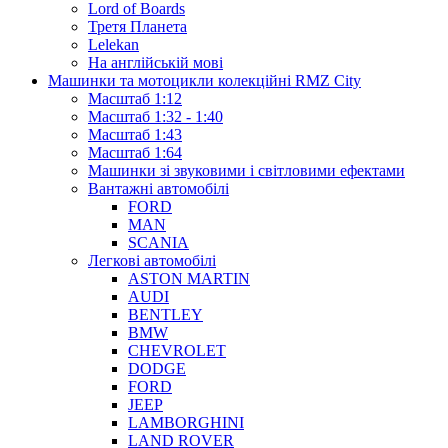
Lord of Boards
Третя Планета
Lelekan
На англійській мові
Машинки та мотоцикли колекційні RMZ City
Масштаб 1:12
Масштаб 1:32 - 1:40
Масштаб 1:43
Масштаб 1:64
Машинки зі звуковими і світловими ефектами
Вантажні автомобілі
FORD
MAN
SCANIA
Легкові автомобілі
ASTON MARTIN
AUDI
BENTLEY
BMW
CHEVROLET
DODGE
FORD
JEEP
LAMBORGHINI
LAND ROVER