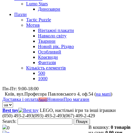
Lumo Stars
Динозаври
Пазли
Tactic Puzzle
Мотив
Вінтажні плакати
Навколо світу
Тварини
Новий рік. Різдво
Особливий
Краєвиди
Фантазія
Кількість елементів
500
1000
Пн-Пт: 9:00-18:00
Київ, вул.Професора Павловського 4, оф.54 (
на мапі
)
Доставка і оплата
Новини
Про магазин
Акції
Best toy
LEGO, настільні ігри та інші іграшки
(050) 493-2-493
(093) 493-2-493
(067) 409-2-429
Search:
Пошук
В кошику:
0 товарів
0
на суму
0,00 грн.