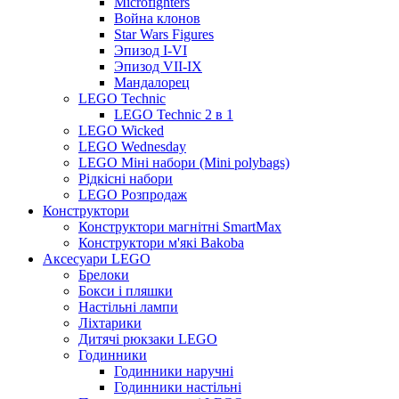
Microfighters
Война клонов
Star Wars Figures
Эпизод I-VI
Эпизод VII-IX
Мандалорец
LEGO Technic
LEGO Technic 2 в 1
LEGO Wicked
LEGO Wednesday
LEGO Міні набори (Mini polybags)
Рідкісні набори
LEGO Розпродаж
Конструктори
Конструктори магнітні SmartMax
Конструктори м'які Bakoba
Аксесуари LEGO
Брелоки
Бокси і пляшки
Настільні лампи
Ліхтарики
Дитячі рюкзаки LEGO
Годинники
Годинники наручні
Годинники настільні