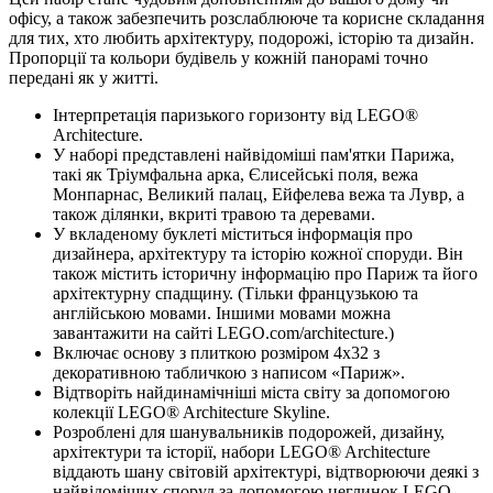
офісу, а також забезпечить розслаблююче та корисне складання
для тих, хто любить архітектуру, подорожі, історію та дизайн.
Пропорції та кольори будівель у кожній панорамі точно
передані як у житті.
Інтерпретація паризького горизонту від LEGO®
Architecture.
У наборі представлені найвідоміші пам'ятки Парижа,
такі як Тріумфальна арка, Єлисейські поля, вежа
Монпарнас, Великий палац, Ейфелева вежа та Лувр, а
також ділянки, вкриті травою та деревами.
У вкладеному буклеті міститься інформація про
дизайнера, архітектуру та історію кожної споруди. Він
також містить історичну інформацію про Париж та його
архітектурну спадщину. (Тільки французькою та
англійською мовами. Іншими мовами можна
завантажити на сайті LEGO.com/architecture.)
Включає основу з плиткою розміром 4x32 з
декоративною табличкою з написом «Париж».
Відтворіть найдинамічніші міста світу за допомогою
колекції LEGO® Architecture Skyline.
Розроблені для шанувальників подорожей, дизайну,
архітектури та історії, набори LEGO® Architecture
віддають шану світовій архітектурі, відтворюючи деякі з
найвідоміших споруд за допомогою цеглинок LEGO.