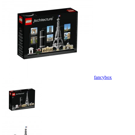
fancybox