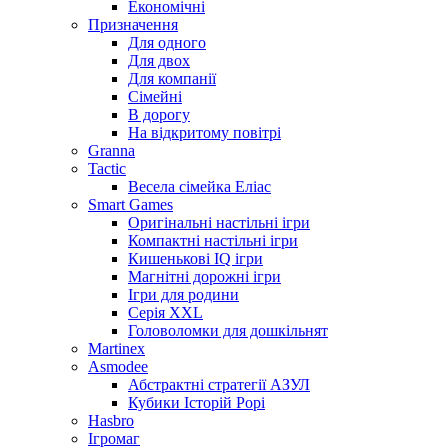
Економічні
Призначення
Для одного
Для двох
Для компанії
Сімейні
В дорогу
На відкритому повітрі
Granna
Tactic
Весела сімейка Еліас
Smart Games
Оригінальні настільні ігри
Компактні настільні ігри
Кишенькові IQ ігри
Магнітні дорожні ігри
Ігри для родини
Серія XXL
Головоломки для дошкільнят
Martinex
Asmodee
Абстрактні стратегії АЗУЛ
Кубики Історій Рорі
Hasbro
Ігромаг