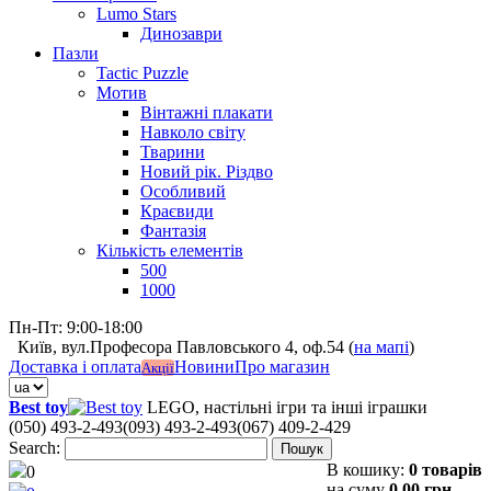
Lumo Stars
Динозаври
Пазли
Tactic Puzzle
Мотив
Вінтажні плакати
Навколо світу
Тварини
Новий рік. Різдво
Особливий
Краєвиди
Фантазія
Кількість елементів
500
1000
Пн-Пт: 9:00-18:00
Київ, вул.Професора Павловського 4, оф.54 (
на мапі
)
Доставка і оплата
Новини
Про магазин
Акції
Best toy
LEGO, настільні ігри та інші іграшки
(050) 493-2-493
(093) 493-2-493
(067) 409-2-429
Search:
Пошук
В кошику:
0 товарів
0
на суму
0,00 грн.