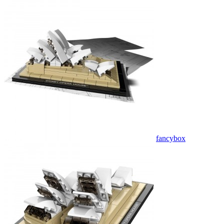
fancybox