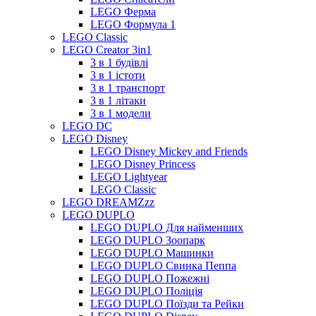
LEGO Ферма
LEGO Формула 1
LEGO Classic
LEGO Creator 3in1
3 в 1 будівлі
3 в 1 істоти
3 в 1 транспорт
3 в 1 літаки
3 в 1 модели
LEGO DC
LEGO Disney
LEGO Disney Mickey and Friends
LEGO Disney Princess
LEGO Lightyear
LEGO Classic
LEGO DREAMZzz
LEGO DUPLO
LEGO DUPLO Для найменших
LEGO DUPLO Зоопарк
LEGO DUPLO Машинки
LEGO DUPLO Свинка Пеппа
LEGO DUPLO Пожежні
LEGO DUPLO Поліція
LEGO DUPLO Поїзди та Рейки