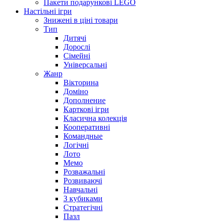
Пакети подарункові LEGO
Настільні ігри
Знижені в ціні товари
Тип
Дитячі
Дорослі
Сімейні
Універсальні
Жанр
Вікторина
Доміно
Дополнение
Карткові ігри
Класична колекція
Кооперативні
Командные
Логічні
Лото
Мемо
Розважальні
Розвиваючі
Навчальні
З кубиками
Стратегічні
Пазл