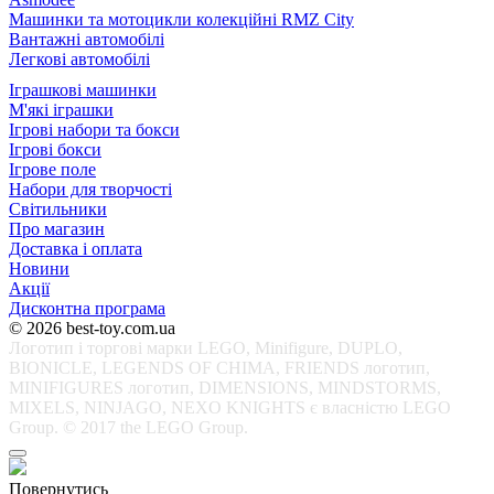
Машинки та мотоцикли колекційні RMZ City
Вантажні автомобілі
Легкові автомобілі
Іграшкові машинки
М'які іграшки
Ігрові набори та бокси
Ігрові бокси
Ігрове поле
Набори для творчості
Світильники
Про магазин
Доставка і оплата
Новини
Акції
Дисконтна програма
© 2026 best-toy.com.ua
Логотип і торгові марки LEGO, Minifigure, DUPLO,
BIONICLE, LEGENDS OF CHIMA, FRIENDS логотип,
MINIFIGURES логотип, DIMENSIONS, MINDSTORMS,
MIXELS, NINJAGO, NEXO KNIGHTS є власністю LEGO
Group. © 2017 the LEGO Group.
Повернутись