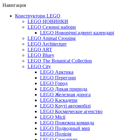
Навигация
Конструктори LEGO
LEGO НОВИНКИ
LEGO Сезонні набори
LEGO Новорічні адвент календарі
LEGO Animal Crossing
LEGO Architecture
LEGO ART
LEGO Bluey
LEGO The Botanical Collection
LEGO City
LEGO Арктика
LEGO Перегони
LEGO Город
LEGO Дикая природа
LEGO Железная дорога
LEGO Каскадери
LEGO Круті автомобілі
LEGO Космическое агенство
LEGO Місії
LEGO Пожежна команда
LEGO Подводный мир
LEGO Поліція
LEGO Спасатели