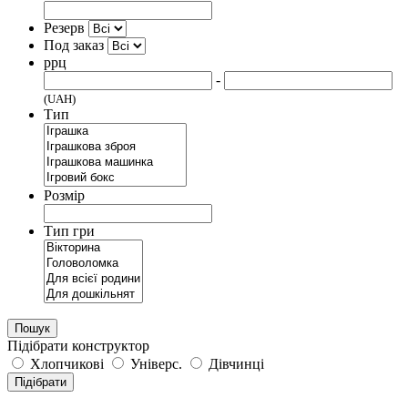
Резерв
Под заказ
ррц
-
(UAH)
Тип
Розмір
Тип гри
Пошук
Підібрати конструктор
Хлопчикові
Універс.
Дівчинці
Підібрати