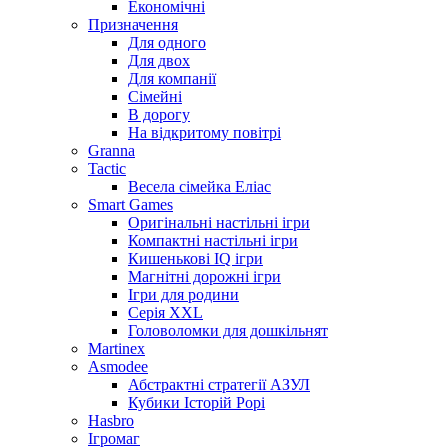
Економічні
Призначення
Для одного
Для двох
Для компанії
Сімейні
В дорогу
На відкритому повітрі
Granna
Tactic
Весела сімейка Еліас
Smart Games
Оригінальні настільні ігри
Компактні настільні ігри
Кишенькові IQ ігри
Магнітні дорожні ігри
Ігри для родини
Серія XXL
Головоломки для дошкільнят
Martinex
Asmodee
Абстрактні стратегії АЗУЛ
Кубики Історій Рорі
Hasbro
Ігромаг