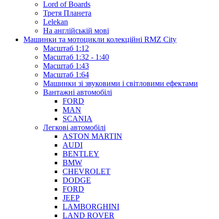
Lord of Boards
Третя Планета
Lelekan
На англійській мові
Машинки та мотоцикли колекційні RMZ City
Масштаб 1:12
Масштаб 1:32 - 1:40
Масштаб 1:43
Масштаб 1:64
Машинки зі звуковими і світловими ефектами
Вантажні автомобілі
FORD
MAN
SCANIA
Легкові автомобілі
ASTON MARTIN
AUDI
BENTLEY
BMW
CHEVROLET
DODGE
FORD
JEEP
LAMBORGHINI
LAND ROVER