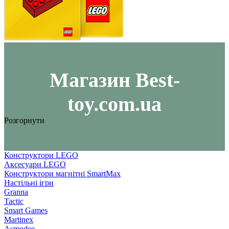
Maгазин Best-
toy.com.ua
Розгорнути
Конструктори LEGO
Аксесуари LEGO
Конструктори магнітні SmartMax
Настільні ігри
Granna
Tactic
Smart Games
Martinex
Asmodee