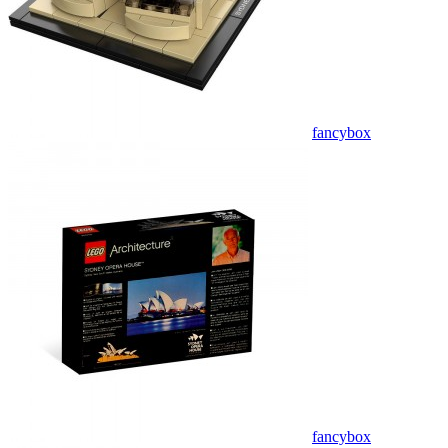
fancybox
fancybox