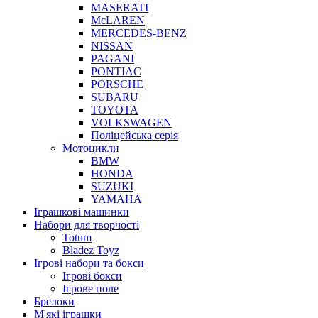
MASERATI
McLAREN
MERCEDES-BENZ
NISSAN
PAGANI
PONTIAC
PORSCHE
SUBARU
TOYOTA
VOLKSWAGEN
Поліцейська серія
Мотоцикли
BMW
HONDA
SUZUKI
YAMAHA
Іграшкові машинки
Набори для творчості
Totum
Bladez Toyz
Ігрові набори та бокси
Ігрові бокси
Ігрове поле
Брелоки
М'які іграшки