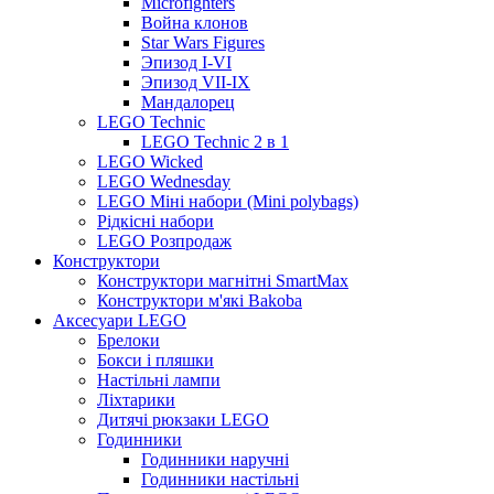
Microfighters
Война клонов
Star Wars Figures
Эпизод I-VI
Эпизод VII-IX
Мандалорец
LEGO Technic
LEGO Technic 2 в 1
LEGO Wicked
LEGO Wednesday
LEGO Міні набори (Mini polybags)
Рідкісні набори
LEGO Розпродаж
Конструктори
Конструктори магнітні SmartMax
Конструктори м'які Bakoba
Аксесуари LEGO
Брелоки
Бокси і пляшки
Настільні лампи
Ліхтарики
Дитячі рюкзаки LEGO
Годинники
Годинники наручні
Годинники настільні