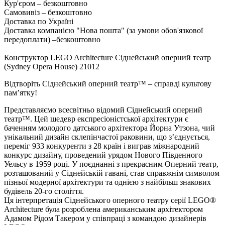
Кур'єром – безкоштовно
Самовивіз – безкоштовно
Доставка по Україні
Доставка компанією "Нова пошта" (за умови обов'язкової
передоплати) –
безкоштовно
Конструктор LEGO Architecture Сіднейський оперний театр
(Sydney Opera House) 21012
Відтворіть Сіднейський оперний театр™ – справді культову
пам’ятку!
Представляємо всесвітньо відомий Сіднейський оперний
театр™. Цей шедевр експресіоністської архітектури є
баченням молодого датського архітектора Йорна Утзона, чий
унікальний дизайн склепінчастої раковини, що з’єднується,
переміг 933 конкуренти з 28 країн і виграв міжнародний
конкурс дизайну, проведений урядом Нового Південного
Уельсу в 1959 році. У поєднанні з прекрасним Оперний театр,
розташований у Сіднейській гавані, став справжнім символом
пізньої модерної архітектури та однією з найбільш знакових
будівель 20-го століття.
Ця інтерпретація Сіднейського оперного театру серії LEGO®
Architecture була розроблена американським архітектором
Адамом Рідом Такером у співпраці з командою дизайнерів