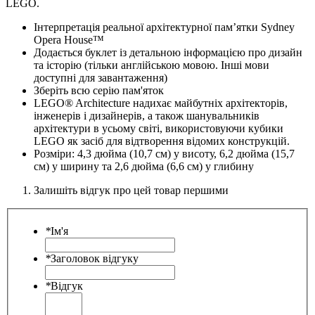
LEGO.
Інтерпретація реальної архітектурної пам’ятки Sydney
Opera House™
Додається буклет із детальною інформацією про дизайн
та історію (тільки англійською мовою. Інші мови
доступні для завантаження)
Зберіть всю серію пам'яток
LEGO® Architecture надихає майбутніх архітекторів,
інженерів і дизайнерів, а також шанувальників
архітектури в усьому світі, використовуючи кубики
LEGO як засіб для відтворення відомих конструкцій.
Розміри: 4,3 дюйма (10,7 см) у висоту, 6,2 дюйма (15,7
см) у ширину та 2,6 дюйма (6,6 см) у глибину
Залишіть відгук про цей товар першими
*
Ім'я
*
Заголовок відгуку
*
Відгук