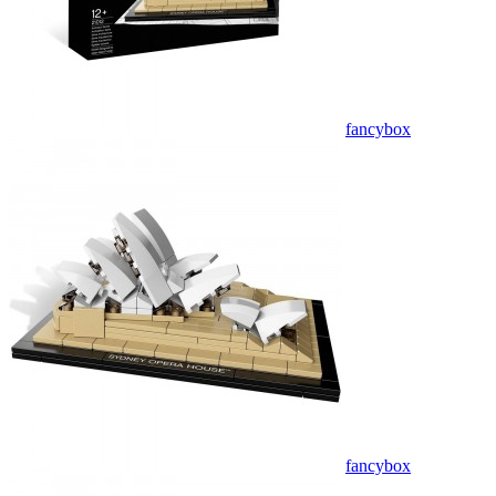
fancybox
fancybox