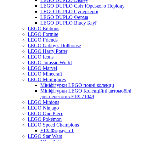
LEGO DUPLO Disney
LEGO DUPLO Світ Юрського Періоду
LEGO DUPLO Супергерої
LEGO DUPLO Ферма
LEGO DUPLO Bluey Блуї
LEGO Editions
LEGO Fortnite
LEGO Friends
LEGO Gabby's Dollhouse
LEGO Harry Potter
LEGO Icons
LEGO Jurassic World
LEGO Marvel
LEGO Minecraft
LEGO Minifigures
Мініфігурки LEGO повні колекції
Мініфігурки LEGO Колекційні автомобілі
для перегонів F1® 71049
LEGO Minions
LEGO Ninjago
LEGO One Piece
LEGO Pokémon
LEGO Speed Champions
F1® Формула 1
LEGO Star Wars