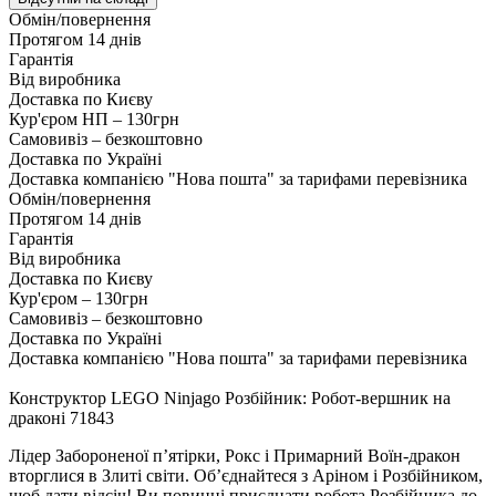
Обмін/повернення
Протягом 14 днів
Гарантія
Від виробника
Доставка по Києву
Кур'єром НП – 130грн
Самовивіз – безкоштовно
Доставка по Україні
Доставка компанією "Нова пошта" за тарифами перевізника
Обмін/повернення
Протягом 14 днів
Гарантія
Від виробника
Доставка по Києву
Кур'єром – 130грн
Самовивіз – безкоштовно
Доставка по Україні
Доставка компанією "Нова пошта" за тарифами перевізника
Конструктор LEGO Ninjago Розбійник: Робот-вершник на
драконі 71843
Лідер Забороненої пʼятірки, Рокс і Примарний Воїн-дракон
вторглися в Злиті світи. Обʼєднайтеся з Аріном і Розбійником,
щоб дати відсіч! Ви повинні приєднати робота Розбійника до