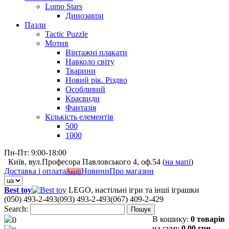
Lumo Stars
Динозаври
Пазли
Tactic Puzzle
Мотив
Вінтажні плакати
Навколо світу
Тварини
Новий рік. Різдво
Особливий
Краєвиди
Фантазія
Кількість елементів
500
1000
Пн-Пт: 9:00-18:00
Київ, вул.Професора Павловського 4, оф.54 (
на мапі
)
Доставка і оплата
Новини
Про магазин
Акції
Best toy
LEGO, настільні ігри та інші іграшки
(050) 493-2-493
(093) 493-2-493
(067) 409-2-429
Search:
Пошук
В кошику:
0 товарів
0
на суму
0,00 грн.