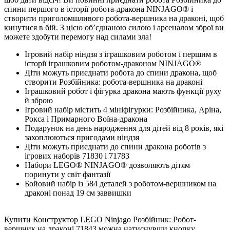
спини першого в історії робота-дракона NINJAGO® і
створити приголомшливого робота-вершника на драконі, щоб
кинутися в бій. З цією обʼєднаною силою і арсеналом зброї ви
можете здобути перемогу над силами зла!
Ігровий набір ніндзя з іграшковим роботом і першим в
історії іграшковим роботом-драконом NINJAGO®
Діти можуть приєднати робота до спини дракона, щоб
створити Розбійника: робота-вершника на драконі
Іграшковий робот і фігурка дракона мають функції руху
й зброю
Ігровий набір містить 4 мініфігурки: Розбійника, Аріна,
Рокса і Примарного Воїна-дракона
Подарунок на день народження для дітей від 8 років, які
захоплюються пригодами ніндзя
Діти можуть приєднати до спини дракона роботів з
ігрових наборів 71830 і 71783
Набори LEGO® NINJAGO® дозволяють дітям
поринути у світ фантазії
Бойовий набір із 584 деталей з роботом-вершником на
драконі понад 19 см заввишки
Купити Конструктор LEGO Ninjago Розбійник: Робот-
вершник на драконі 71843 можна натиснувши кнопку