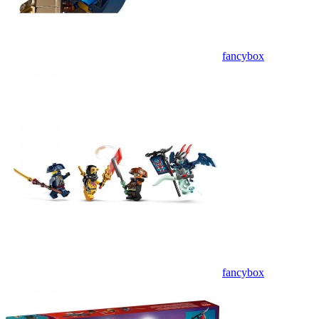
fancybox
fancybox