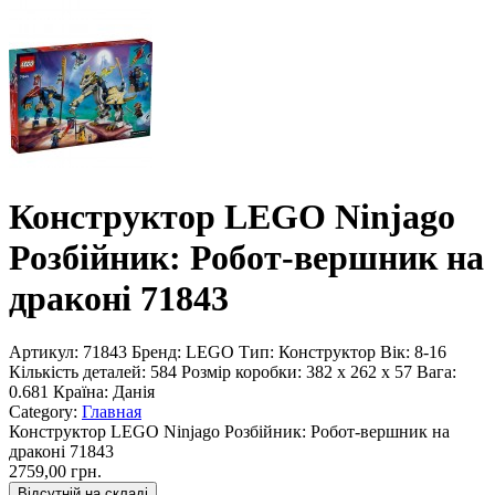
Конструктор LEGO Ninjago
Розбійник: Робот-вершник на
драконі 71843
Артикул:
71843
Бренд:
LEGO
Тип:
Конструктор
Вік:
8-16
Кількість деталей:
584
Розмір коробки:
382 x 262 x 57
Вага:
0.681
Країна:
Данія
Category:
Главная
Конструктор LEGO Ninjago Розбійник: Робот-вершник на
драконі 71843
2759,00 грн.
Відсутній на складі