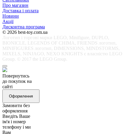
Про магазин
Доставка і оплата
Новини
Акції
Дисконтна програма
© 2026 best-toy.com.ua
Логотип і торгові марки LEGO, Minifigure, DUPLO,
BIONICLE, LEGENDS OF CHIMA, FRIENDS логотип,
MINIFIGURES логотип, DIMENSIONS, MINDSTORMS,
MIXELS, NINJAGO, NEXO KNIGHTS є власністю LEGO
Group. © 2017 the LEGO Group.
Повернутись
до покупок на
сайті
Оформлення
Замовити без
оформлення
Введіть Ваше
ім'я і номер
телефону і ми
Вам