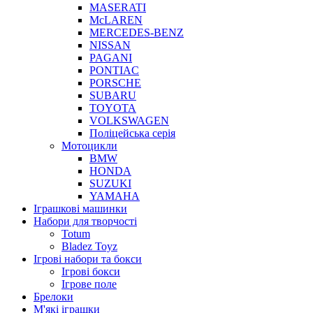
MASERATI
McLAREN
MERCEDES-BENZ
NISSAN
PAGANI
PONTIAC
PORSCHE
SUBARU
TOYOTA
VOLKSWAGEN
Поліцейська серія
Мотоцикли
BMW
HONDA
SUZUKI
YAMAHA
Іграшкові машинки
Набори для творчості
Totum
Bladez Toyz
Ігрові набори та бокси
Ігрові бокси
Ігрове поле
Брелоки
М'які іграшки