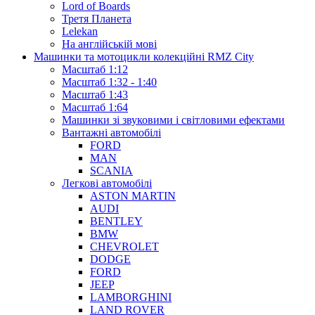
Lord of Boards
Третя Планета
Lelekan
На англійській мові
Машинки та мотоцикли колекційні RMZ City
Масштаб 1:12
Масштаб 1:32 - 1:40
Масштаб 1:43
Масштаб 1:64
Машинки зі звуковими і світловими ефектами
Вантажні автомобілі
FORD
MAN
SCANIA
Легкові автомобілі
ASTON MARTIN
AUDI
BENTLEY
BMW
CHEVROLET
DODGE
FORD
JEEP
LAMBORGHINI
LAND ROVER