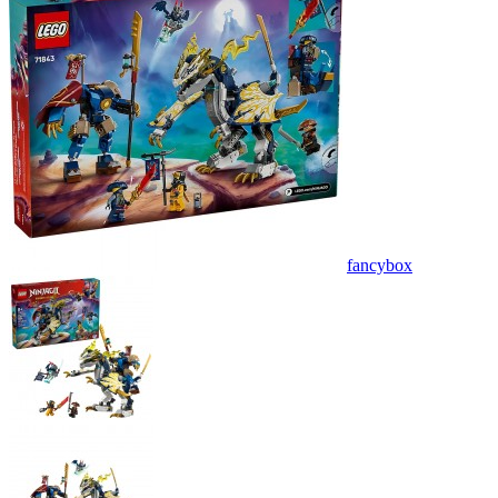
fancybox