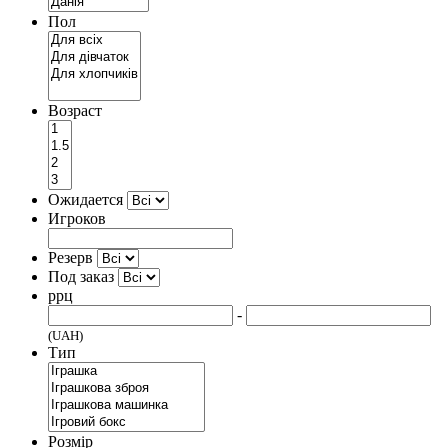
Пол
Возраст
Ожидается
Игроков
Резерв
Под заказ
ррц
-
(UAH)
Тип
Розмір