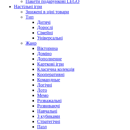
Пакети подарункові LEGO
Настільні ігри
Знижені в ціні товари
Тип
Дитячі
Дорослі
Сімейні
Універсальні
Жанр
Вікторина
Доміно
Дополнение
Карткові ігри
Класична колекція
Кооперативні
Командные
Логічні
Лото
Мемо
Розважальні
Розвиваючі
Навчальні
З кубиками
Стратегічні
Пазл