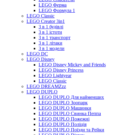
LEGO Ферма
LEGO Формула 1
LEGO Classic
LEGO Creator 3in1
3 в 1 будівлі
3 в 1 істоти
3 в 1 транспорт
3 в 1 літаки
3 в 1 модели
LEGO DC
LEGO Disney
LEGO Disney Mickey and Friends
LEGO Disney Princess
LEGO Lightyear
LEGO Classic
LEGO DREAMZzz
LEGO DUPLO
LEGO DUPLO Для найменших
LEGO DUPLO Зоопарк
LEGO DUPLO Машинки
LEGO DUPLO Свинка Пеппа
LEGO DUPLO Пожежні
LEGO DUPLO Поліція
LEGO DUPLO Поїзди та Рейки