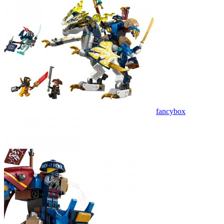
fancybox