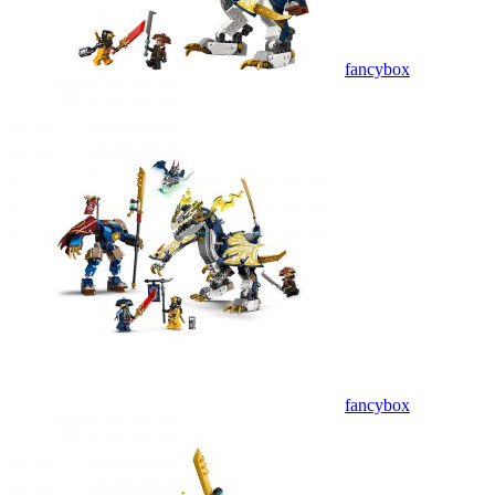
fancybox
fancybox