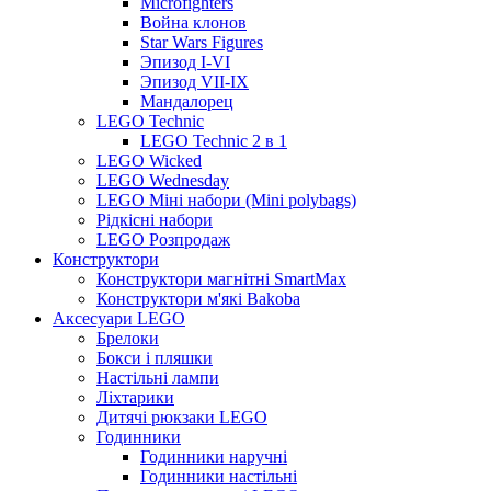
Microfighters
Война клонов
Star Wars Figures
Эпизод I-VI
Эпизод VII-IX
Мандалорец
LEGO Technic
LEGO Technic 2 в 1
LEGO Wicked
LEGO Wednesday
LEGO Міні набори (Mini polybags)
Рідкісні набори
LEGO Розпродаж
Конструктори
Конструктори магнітні SmartMax
Конструктори м'які Bakoba
Аксесуари LEGO
Брелоки
Бокси і пляшки
Настільні лампи
Ліхтарики
Дитячі рюкзаки LEGO
Годинники
Годинники наручні
Годинники настільні