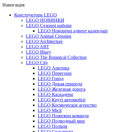
Навигация
Конструктори LEGO
LEGO НОВИНКИ
LEGO Сезонні набори
LEGO Новорічні адвент календарі
LEGO Animal Crossing
LEGO Architecture
LEGO ART
LEGO Bluey
LEGO The Botanical Collection
LEGO City
LEGO Арктика
LEGO Перегони
LEGO Город
LEGO Дикая природа
LEGO Железная дорога
LEGO Каскадери
LEGO Круті автомобілі
LEGO Космическое агенство
LEGO Місії
LEGO Пожежна команда
LEGO Подводный мир
LEGO Поліція
LEGO Спасатели