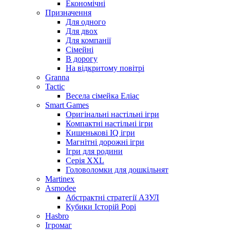
Економічні
Призначення
Для одного
Для двох
Для компанії
Сімейні
В дорогу
На відкритому повітрі
Granna
Tactic
Весела сімейка Еліас
Smart Games
Оригінальні настільні ігри
Компактні настільні ігри
Кишенькові IQ ігри
Магнітні дорожні ігри
Ігри для родини
Серія XXL
Головоломки для дошкільнят
Martinex
Asmodee
Абстрактні стратегії АЗУЛ
Кубики Історій Рорі
Hasbro
Ігромаг