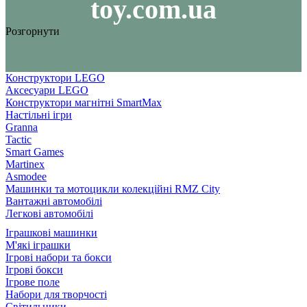
toy.com.ua
Розгорнути
Конструктори LEGO
Аксесуари LEGO
Конструктори магнітні SmartMax
Настільні ігри
Granna
Tactic
Smart Games
Martinex
Asmodee
Машинки та мотоцикли колекційні RMZ City
Вантажні автомобілі
Легкові автомобілі
Іграшкові машинки
М'які іграшки
Ігрові набори та бокси
Ігрові бокси
Ігрове поле
Набори для творчості
Світильники