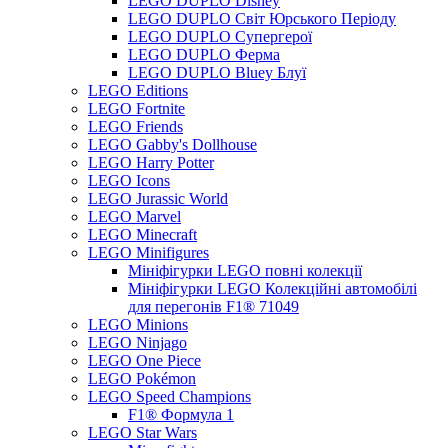
LEGO DUPLO Disney
LEGO DUPLO Світ Юрського Періоду
LEGO DUPLO Супергерої
LEGO DUPLO Ферма
LEGO DUPLO Bluey Блуї
LEGO Editions
LEGO Fortnite
LEGO Friends
LEGO Gabby's Dollhouse
LEGO Harry Potter
LEGO Icons
LEGO Jurassic World
LEGO Marvel
LEGO Minecraft
LEGO Minifigures
Мініфігурки LEGO повні колекції
Мініфігурки LEGO Колекційні автомобілі
для перегонів F1® 71049
LEGO Minions
LEGO Ninjago
LEGO One Piece
LEGO Pokémon
LEGO Speed Champions
F1® Формула 1
LEGO Star Wars