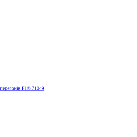
 перегонів F1® 71049