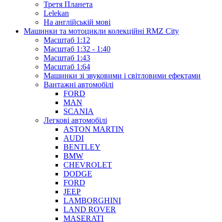
Третя Планета
Lelekan
На англійській мові
Машинки та мотоцикли колекційні RMZ City
Масштаб 1:12
Масштаб 1:32 - 1:40
Масштаб 1:43
Масштаб 1:64
Машинки зі звуковими і світловими ефектами
Вантажні автомобілі
FORD
MAN
SCANIA
Легкові автомобілі
ASTON MARTIN
AUDI
BENTLEY
BMW
CHEVROLET
DODGE
FORD
JEEP
LAMBORGHINI
LAND ROVER
MASERATI