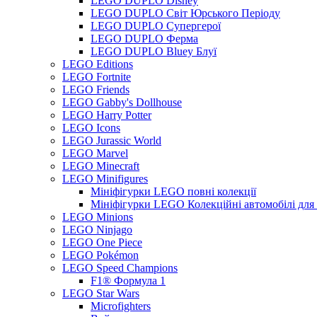
LEGO DUPLO Disney
LEGO DUPLO Світ Юрського Періоду
LEGO DUPLO Супергерої
LEGO DUPLO Ферма
LEGO DUPLO Bluey Блуї
LEGO Editions
LEGO Fortnite
LEGO Friends
LEGO Gabby's Dollhouse
LEGO Harry Potter
LEGO Icons
LEGO Jurassic World
LEGO Marvel
LEGO Minecraft
LEGO Minifigures
Мініфігурки LEGO повні колекції
Мініфігурки LEGO Колекційні автомобілі для
LEGO Minions
LEGO Ninjago
LEGO One Piece
LEGO Pokémon
LEGO Speed Champions
F1® Формула 1
LEGO Star Wars
Microfighters