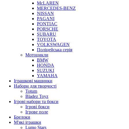
McLAREN
MERCEDES-BENZ
NISSAN
PAGANI
PONTIAC
PORSCHE
SUBARU
TOYOTA
VOLKSWAGEN
Поліцейська серія
Мотоцикли
BMW
HONDA
SUZUKI
YAMAHA
Іграшкові машинки
Набори для творчості
Totum
Bladez Toyz
Ігрові набори та бокси
Ігрові бокси
Ігрове поле
Брелоки
М'які іграшки
Lumo Stars