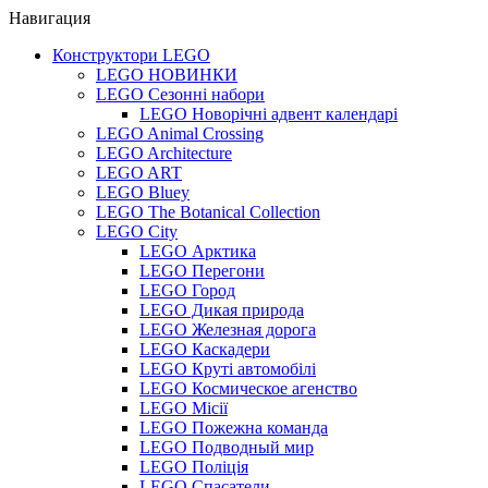
Навигация
Конструктори LEGO
LEGO НОВИНКИ
LEGO Сезонні набори
LEGO Новорічні адвент календарі
LEGO Animal Crossing
LEGO Architecture
LEGO ART
LEGO Bluey
LEGO The Botanical Collection
LEGO City
LEGO Арктика
LEGO Перегони
LEGO Город
LEGO Дикая природа
LEGO Железная дорога
LEGO Каскадери
LEGO Круті автомобілі
LEGO Космическое агенство
LEGO Місії
LEGO Пожежна команда
LEGO Подводный мир
LEGO Поліція
LEGO Спасатели