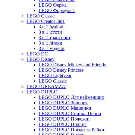
LEGO Ферма
LEGO Формула 1
LEGO Classic
LEGO Creator 3in1
3 в 1 будівлі
3 в 1 істоти
3 в 1 транспорт
3 в 1 літаки
3 в 1 модели
LEGO DC
LEGO Disney
LEGO Disney Mickey and Friends
LEGO Disney Princess
LEGO Lightyear
LEGO Classic
LEGO DREAMZzz
LEGO DUPLO
LEGO DUPLO Для найменших
LEGO DUPLO Зоопарк
LEGO DUPLO Машинки
LEGO DUPLO Свинка Пеппа
LEGO DUPLO Пожежні
LEGO DUPLO Поліція
LEGO DUPLO Поїзди та Рейки