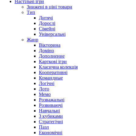
Настільні ігри
Знижені в ціні товари
Тип
Дитячі
Дорослі
Сімейні
Універсальні
Жанр
Вікторина
Доміно
Дополнение
Карткові ігри
Класична колекція
Кооперативні
Командные
Логічні
Лото
Мемо
Розважальні
Розвиваючі
Навчальні
З кубиками
Стратегічні
Пазл
Економічні