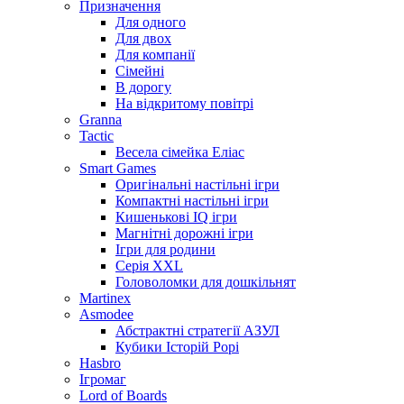
Призначення
Для одного
Для двох
Для компанії
Сімейні
В дорогу
На відкритому повітрі
Granna
Tactic
Весела сімейка Еліас
Smart Games
Оригінальні настільні ігри
Компактні настільні ігри
Кишенькові IQ ігри
Магнітні дорожні ігри
Ігри для родини
Серія XXL
Головоломки для дошкільнят
Martinex
Asmodee
Абстрактні стратегії АЗУЛ
Кубики Історій Рорі
Hasbro
Ігромаг
Lord of Boards