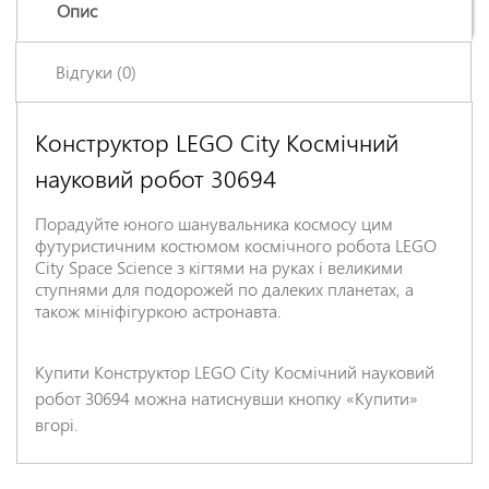
Опис
Відгуки (0)
Конструктор LEGO City Космічний
Залишіть відгук про цей товар першими
науковий робот 30694
Ім'я
*
Порадуйте юного шанувальника космосу цим
футуристичним костюмом космічного робота LEGO
Заголовок відгуку
*
City Space Science з кігтями на руках і великими
ступнями для подорожей по далеких планетах, а
також мініфігуркою астронавта.
Відгук
*
Купити Конструктор LEGO City Космічний науковий
робот 30694 можна натиснувши кнопку «Купити»
вгорі.