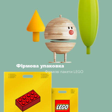
Фірмова упаковка
Фірмові пакети LEGO