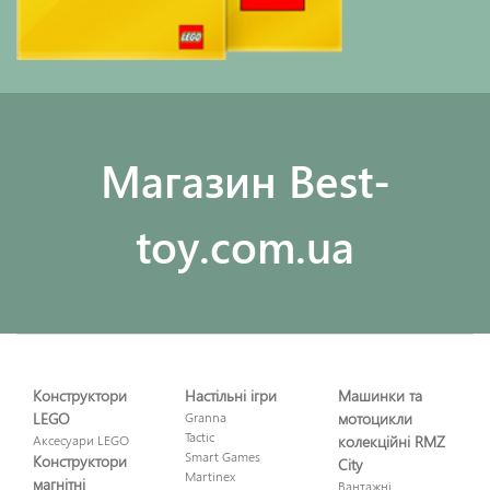
Maгазин Best-
toy.com.ua
Конструктори
Настільні ігри
Машинки та
LEGO
Granna
мотоцикли
Tactic
Аксесуари LEGO
колекційні RMZ
Smart Games
Конструктори
City
Martinex
магнітні
Вантажні