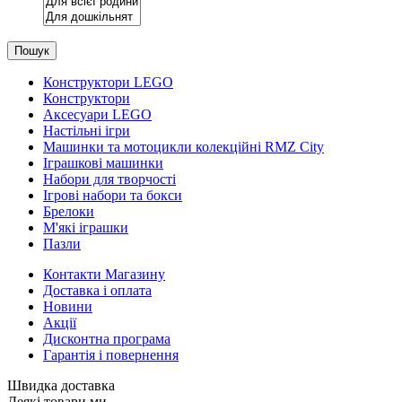
Пошук
Конструктори LEGO
Конструктори
Аксесуари LEGO
Настільні ігри
Машинки та мотоцикли колекційні RMZ City
Іграшкові машинки
Набори для творчості
Ігрові набори та бокси
Брелоки
М'які іграшки
Пазли
Контакти Магазину
Доставка і оплата
Новини
Акції
Дисконтна програма
Гарантія і повернення
Швидка доставка
Деякі товари ми