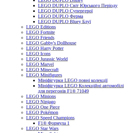
LEGO DUPLO Disney
LEGO DUPLO Світ Юрського Періоду
LEGO DUPLO Супергерої
LEGO DUPLO Ферма
LEGO DUPLO Bluey Блуї
LEGO Editions
LEGO Fortnite
LEGO Friends
LEGO Gabby's Dollhouse
LEGO Harry Potter
LEGO Icons
LEGO Jurassic World
LEGO Marvel
LEGO Minecraft
LEGO Minifigures
Мініфігурки LEGO повні колекції
Мініфігурки LEGO Колекційні автомобілі
для перегонів F1® 71049
LEGO Minions
LEGO Ninjago
LEGO One Piece
LEGO Pokémon
LEGO Speed Champions
F1® Формула 1
LEGO Star Wars