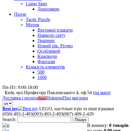
Lumo Stars
Динозаври
Пазли
Tactic Puzzle
Мотив
Вінтажні плакати
Навколо світу
Тварини
Новий рік. Різдво
Особливий
Краєвиди
Фантазія
Кількість елементів
500
1000
Пн-Пт: 9:00-18:00
Київ, вул.Професора Павловського 4, оф.54 (
на мапі
)
Доставка і оплата
Новини
Про магазин
Акції
Best toy
LEGO, настільні ігри та інші іграшки
(050) 493-2-493
(093) 493-2-493
(067) 409-2-429
Search:
Пошук
В кошику:
0 товарів
0
на суму
0,00 грн.