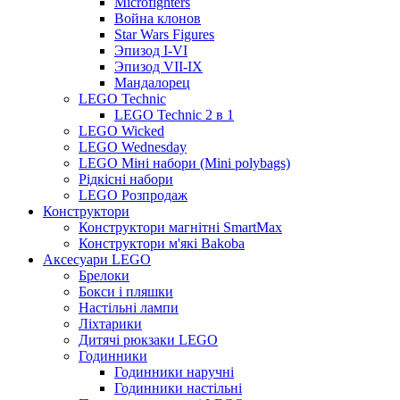
Microfighters
Война клонов
Star Wars Figures
Эпизод I-VI
Эпизод VII-IX
Мандалорец
LEGO Technic
LEGO Technic 2 в 1
LEGO Wicked
LEGO Wednesday
LEGO Міні набори (Mini polybags)
Рідкісні набори
LEGO Розпродаж
Конструктори
Конструктори магнітні SmartMax
Конструктори м'які Bakoba
Аксесуари LEGO
Брелоки
Бокси і пляшки
Настільні лампи
Ліхтарики
Дитячі рюкзаки LEGO
Годинники
Годинники наручні
Годинники настільні