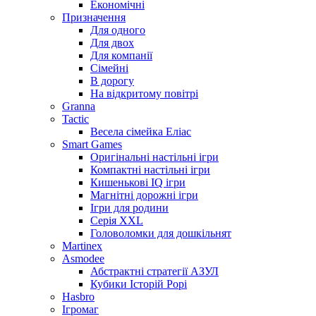
Економічні
Призначення
Для одного
Для двох
Для компанії
Сімейні
В дорогу
На відкритому повітрі
Granna
Tactic
Весела сімейка Еліас
Smart Games
Оригінальні настільні ігри
Компактні настільні ігри
Кишенькові IQ ігри
Магнітні дорожні ігри
Ігри для родини
Серія XXL
Головоломки для дошкільнят
Martinex
Asmodee
Абстрактні стратегії АЗУЛ
Кубики Історій Рорі
Hasbro
Ігромаг