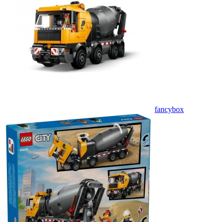
fancybox