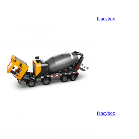
fancybox
fancybox