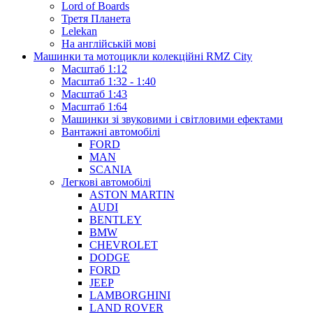
Lord of Boards
Третя Планета
Lelekan
На англійській мові
Машинки та мотоцикли колекційні RMZ City
Масштаб 1:12
Масштаб 1:32 - 1:40
Масштаб 1:43
Масштаб 1:64
Машинки зі звуковими і світловими ефектами
Вантажні автомобілі
FORD
MAN
SCANIA
Легкові автомобілі
ASTON MARTIN
AUDI
BENTLEY
BMW
CHEVROLET
DODGE
FORD
JEEP
LAMBORGHINI
LAND ROVER