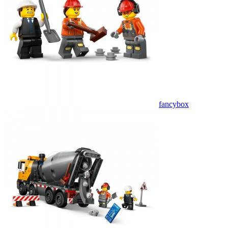
fancybox