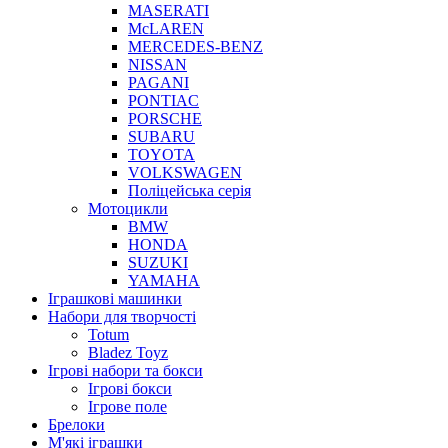
MASERATI
McLAREN
MERCEDES-BENZ
NISSAN
PAGANI
PONTIAC
PORSCHE
SUBARU
TOYOTA
VOLKSWAGEN
Поліцейська серія
Мотоцикли
BMW
HONDA
SUZUKI
YAMAHA
Іграшкові машинки
Набори для творчості
Totum
Bladez Toyz
Ігрові набори та бокси
Ігрові бокси
Ігрове поле
Брелоки
М'які іграшки