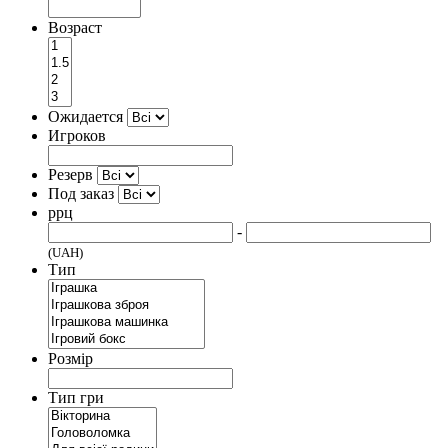
Возраст
Ожидается
Игроков
Резерв
Под заказ
ррц
-
(UAH)
Тип
Розмір
Тип гри