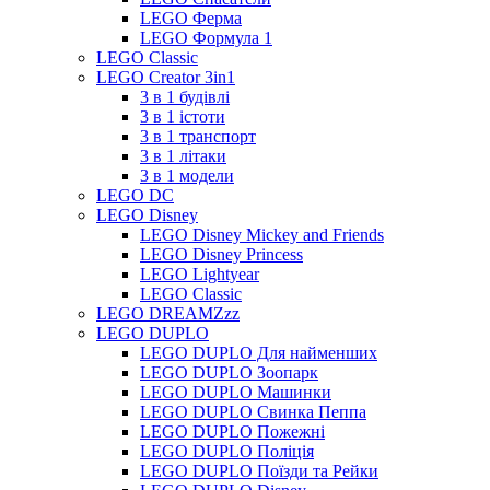
LEGO Ферма
LEGO Формула 1
LEGO Classic
LEGO Creator 3in1
3 в 1 будівлі
3 в 1 істоти
3 в 1 транспорт
3 в 1 літаки
3 в 1 модели
LEGO DC
LEGO Disney
LEGO Disney Mickey and Friends
LEGO Disney Princess
LEGO Lightyear
LEGO Classic
LEGO DREAMZzz
LEGO DUPLO
LEGO DUPLO Для найменших
LEGO DUPLO Зоопарк
LEGO DUPLO Машинки
LEGO DUPLO Свинка Пеппа
LEGO DUPLO Пожежні
LEGO DUPLO Поліція
LEGO DUPLO Поїзди та Рейки