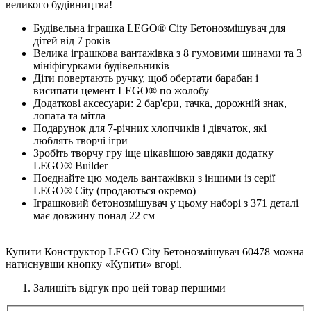
великого будівництва!
Будівельна іграшка LEGO® City Бетонозмішувач для
дітей від 7 років
Велика іграшкова вантажівка з 8 гумовими шинами та 3
мініфігурками будівельників
Діти повертають ручку, щоб обертати барабан і
висипати цемент LEGO® по жолобу
Додаткові аксесуари: 2 бар'єри, тачка, дорожній знак,
лопата та мітла
Подарунок для 7-річних хлопчиків і дівчаток, які
люблять творчі ігри
Зробіть творчу гру іще цікавішою завдяки додатку
LEGO® Builder
Поєднайте цю модель вантажівки з іншими із серії
LEGO® City (продаються окремо)
Іграшковий бетонозмішувач у цьому наборі з 371 деталі
має довжину понад 22 см
Купити Конструктор LEGO City Бетонозмішувач 60478 можна
натиснувши кнопку «Купити» вгорі.
Залишіть відгук про цей товар першими