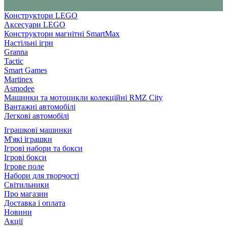
Конструктори LEGO
Аксесуари LEGO
Конструктори магнітні SmartMax
Настільні ігри
Granna
Tactic
Smart Games
Martinex
Asmodee
Машинки та мотоцикли колекційні RMZ City
Вантажні автомобілі
Легкові автомобілі
Іграшкові машинки
М'які іграшки
Ігрові набори та бокси
Ігрові бокси
Ігрове поле
Набори для творчості
Світильники
Про магазин
Доставка і оплата
Новини
Акції