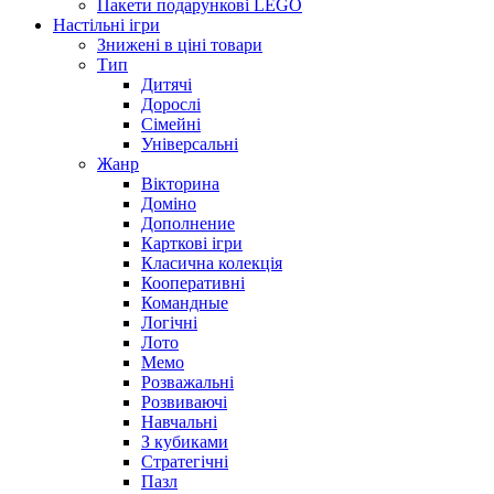
Пакети подарункові LEGO
Настільні ігри
Знижені в ціні товари
Тип
Дитячі
Дорослі
Сімейні
Універсальні
Жанр
Вікторина
Доміно
Дополнение
Карткові ігри
Класична колекція
Кооперативні
Командные
Логічні
Лото
Мемо
Розважальні
Розвиваючі
Навчальні
З кубиками
Стратегічні
Пазл