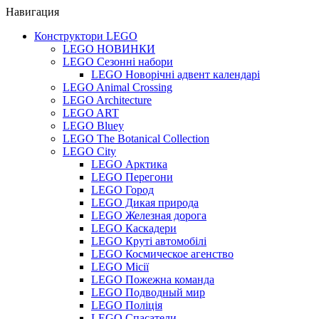
Навигация
Конструктори LEGO
LEGO НОВИНКИ
LEGO Сезонні набори
LEGO Новорічні адвент календарі
LEGO Animal Crossing
LEGO Architecture
LEGO ART
LEGO Bluey
LEGO The Botanical Collection
LEGO City
LEGO Арктика
LEGO Перегони
LEGO Город
LEGO Дикая природа
LEGO Железная дорога
LEGO Каскадери
LEGO Круті автомобілі
LEGO Космическое агенство
LEGO Місії
LEGO Пожежна команда
LEGO Подводный мир
LEGO Поліція
LEGO Спасатели