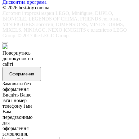
Дисконтна програма
© 2026 best-toy.com.ua
Логотип і торгові марки LEGO, Minifigure, DUPLO,
BIONICLE, LEGENDS OF CHIMA, FRIENDS логотип,
MINIFIGURES логотип, DIMENSIONS, MINDSTORMS,
MIXELS, NINJAGO, NEXO KNIGHTS є власністю LEGO
Group. © 2017 the LEGO Group.
Повернутись
до покупок на
сайті
Оформлення
Замовити без
оформлення
Введіть Ваше
ім'я і номер
телефону і ми
Вам
передзвонимо
для
оформлення
замовлення.