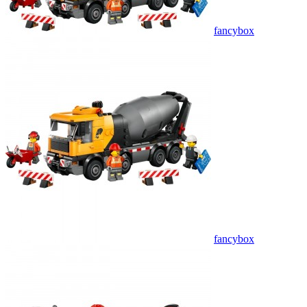
fancybox
fancybox