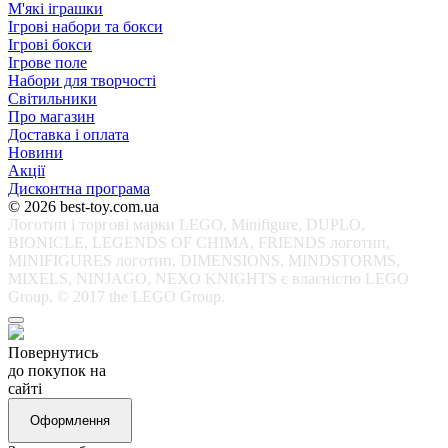
М'які іграшки
Ігрові набори та бокси
Ігрові бокси
Ігрове поле
Набори для творчості
Світильники
Про магазин
Доставка і оплата
Новини
Акції
Дисконтна програма
© 2026 best-toy.com.ua
Логотип і торгові марки LEGO, Minifigure, DUPLO,
BIONICLE, LEGENDS OF CHIMA, FRIENDS логотип,
MINIFIGURES логотип, DIMENSIONS, MINDSTORMS,
MIXELS, NINJAGO, NEXO KNIGHTS є власністю LEGO
Group. © 2017 the LEGO Group.
Повернутись
до покупок на
сайті
Оформлення