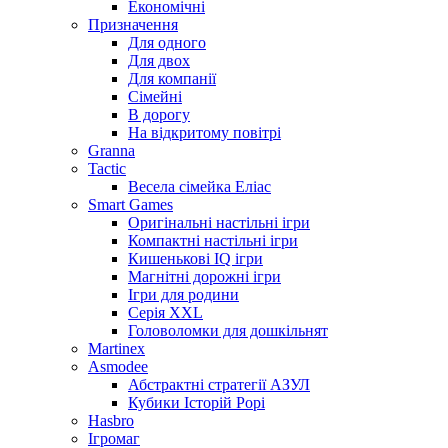
Економічні
Призначення
Для одного
Для двох
Для компанії
Сімейні
В дорогу
На відкритому повітрі
Granna
Tactic
Весела сімейка Еліас
Smart Games
Оригінальні настільні ігри
Компактні настільні ігри
Кишенькові IQ ігри
Магнітні дорожні ігри
Ігри для родини
Серія XXL
Головоломки для дошкільнят
Martinex
Asmodee
Абстрактні стратегії АЗУЛ
Кубики Історій Рорі
Hasbro
Ігромаг