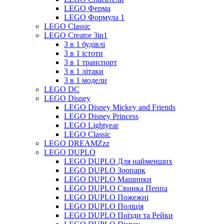
LEGO Ферма
LEGO Формула 1
LEGO Classic
LEGO Creator 3in1
3 в 1 будівлі
3 в 1 істоти
3 в 1 транспорт
3 в 1 літаки
3 в 1 модели
LEGO DC
LEGO Disney
LEGO Disney Mickey and Friends
LEGO Disney Princess
LEGO Lightyear
LEGO Classic
LEGO DREAMZzz
LEGO DUPLO
LEGO DUPLO Для найменших
LEGO DUPLO Зоопарк
LEGO DUPLO Машинки
LEGO DUPLO Свинка Пеппа
LEGO DUPLO Пожежні
LEGO DUPLO Поліція
LEGO DUPLO Поїзди та Рейки