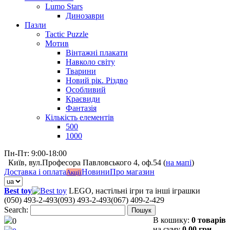
Lumo Stars
Динозаври
Пазли
Tactic Puzzle
Мотив
Вінтажні плакати
Навколо світу
Тварини
Новий рік. Різдво
Особливий
Краєвиди
Фантазія
Кількість елементів
500
1000
Пн-Пт: 9:00-18:00
Київ, вул.Професора Павловського 4, оф.54 (
на мапі
)
Доставка і оплата
Новини
Про магазин
Акції
Best toy
LEGO, настільні ігри та інші іграшки
(050) 493-2-493
(093) 493-2-493
(067) 409-2-429
Search:
Пошук
В кошику:
0 товарів
0
на суму
0,00 грн.