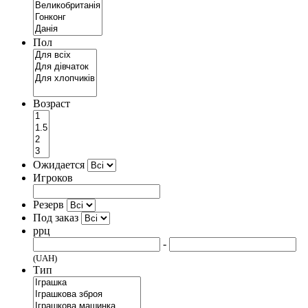
Пол
Возраст
Ожидается
Игроков
Резерв
Под заказ
ррц
-
(UAH)
Тип