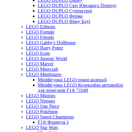
LEGO DUPLO Disney
LEGO DUPLO Світ Юрського Періоду
LEGO DUPLO Супергерої
LEGO DUPLO Ферма
LEGO DUPLO Bluey Блуї
LEGO Editions
LEGO Fortnite
LEGO Friends
LEGO Gabby's Dollhouse
LEGO Harry Potter
LEGO Icons
LEGO Jurassic World
LEGO Marvel
LEGO Minecraft
LEGO Minifigures
Мініфігурки LEGO повні колекції
Мініфігурки LEGO Колекційні автомобілі
для перегонів F1® 71049
LEGO Minions
LEGO Ninjago
LEGO One Piece
LEGO Pokémon
LEGO Speed Champions
F1® Формула 1
LEGO Star Wars