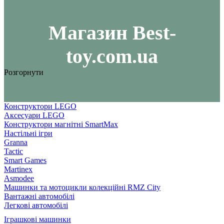
Maгазин Best-
toy.com.ua
Розгорнути
Конструктори LEGO
Аксесуари LEGO
Конструктори магнітні SmartMax
Настільні ігри
Granna
Tactic
Smart Games
Martinex
Asmodee
Машинки та мотоцикли колекційні RMZ City
Вантажні автомобілі
Легкові автомобілі
Іграшкові машинки