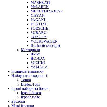
MASERATI
McLAREN
MERCEDES-BENZ
NISSAN
PAGANI
PONTIAC
PORSCHE
SUBARU
TOYOTA
VOLKSWAGEN
Поліцейська серія
Мотоцикли
BMW
HONDA
SUZUKI
YAMAHA
Іграшкові машинки
Набори для творчості
Totum
Bladez Toyz
Ігрові набори та бокси
Ігрові бокси
Ігрове поле
Брелоки
М'які іграшки