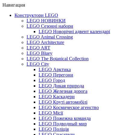
Навигация
Конструктори LEGO
LEGO НОВИНКИ
LEGO Сезонні набори
LEGO Новорічні адвент календарі
LEGO Animal Crossing
LEGO Architecture
LEGO ART
LEGO Bluey
LEGO The Botanical Collection
LEGO City
LEGO Арктика
LEGO Перегони
LEGO Город
LEGO Дикая природа
LEGO Железная дорога
LEGO Каскадери
LEGO Круті автомобілі
LEGO Космическое агенство
LEGO Місії
LEGO Пожежна команда
LEGO Подводный мир
LEGO Поліція
LEGO Спасатели