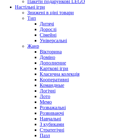
Пакети подарункові LEGO
Настільні ігри
Знижені в ціні товари
Тип
Дитячі
Дорослі
Сімейні
Універсальні
Жанр
Вікторина
Доміно
Дополнение
Карткові ігри
Класична колекція
Кооперативні
Командные
Логічні
Лото
Мемо
Розважальні
Розвиваючі
Навчальні
З кубиками
Стратегічні
Пазл