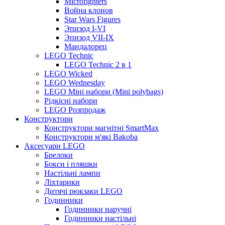
Microfighters
Война клонов
Star Wars Figures
Эпизод I-VI
Эпизод VII-IX
Мандалорец
LEGO Technic
LEGO Technic 2 в 1
LEGO Wicked
LEGO Wednesday
LEGO Міні набори (Mini polybags)
Рідкісні набори
LEGO Розпродаж
Конструктори
Конструктори магнітні SmartMax
Конструктори м'які Bakoba
Аксесуари LEGO
Брелоки
Бокси і пляшки
Настільні лампи
Ліхтарики
Дитячі рюкзаки LEGO
Годинники
Годинники наручні
Годинники настільні