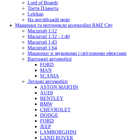
Lord of Boards
Третя Планета
Lelekan
На англійській мові
Машинки та мотоцикли колекційні RMZ City
Масштаб 1:12
Масштаб 1:32 - 1:40
Масштаб 1:43
Масштаб 1:64
Машинки зі звуковими і світловими ефектами
Вантажні автомобілі
FORD
MAN
SCANIA
Легкові автомобілі
ASTON MARTIN
AUDI
BENTLEY
BMW
CHEVROLET
DODGE
FORD
JEEP
LAMBORGHINI
LAND ROVER