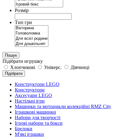
Розмір
Тип гри
Пошук
Підібрати игрушку
Хлопчикові
Універс.
Дівчинці
Підібрати
Конструктори LEGO
Конструктори
Аксесуари LEGO
Настільні ігри
Машинки та мотоцикли колекційні RMZ City
Іграшкові машинки
Набори для творчості
Ігрові набори та бокси
Брелоки
М'які іграшки