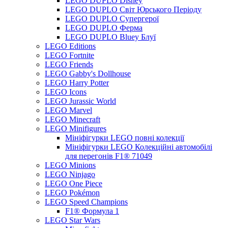
LEGO DUPLO Disney
LEGO DUPLO Світ Юрського Періоду
LEGO DUPLO Супергерої
LEGO DUPLO Ферма
LEGO DUPLO Bluey Блуї
LEGO Editions
LEGO Fortnite
LEGO Friends
LEGO Gabby's Dollhouse
LEGO Harry Potter
LEGO Icons
LEGO Jurassic World
LEGO Marvel
LEGO Minecraft
LEGO Minifigures
Мініфігурки LEGO повні колекції
Мініфігурки LEGO Колекційні автомобілі
для перегонів F1® 71049
LEGO Minions
LEGO Ninjago
LEGO One Piece
LEGO Pokémon
LEGO Speed Champions
F1® Формула 1
LEGO Star Wars