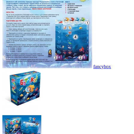
fancybox