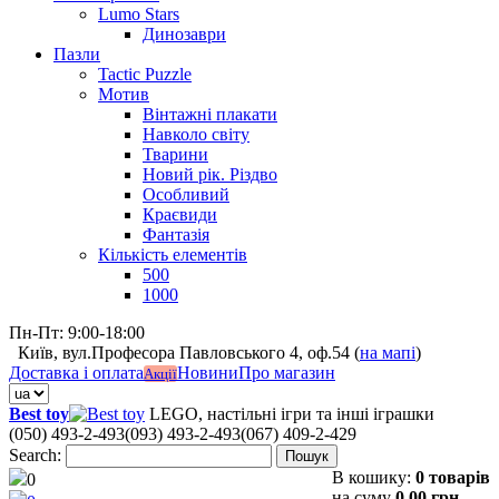
Lumo Stars
Динозаври
Пазли
Tactic Puzzle
Мотив
Вінтажні плакати
Навколо світу
Тварини
Новий рік. Різдво
Особливий
Краєвиди
Фантазія
Кількість елементів
500
1000
Пн-Пт: 9:00-18:00
Київ, вул.Професора Павловського 4, оф.54 (
на мапі
)
Доставка і оплата
Новини
Про магазин
Акції
Best toy
LEGO, настільні ігри та інші іграшки
(050) 493-2-493
(093) 493-2-493
(067) 409-2-429
Search:
Пошук
В кошику:
0 товарів
0
на суму
0,00 грн.