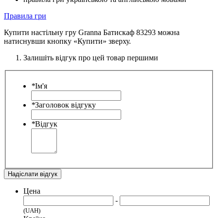
Правила гри
Купити настільну гру Granna Батискаф 83293 можна
натиснувши кнопку «Купити» зверху.
Залишіть відгук про цей товар першими
*
Ім'я
*
Заголовок відгуку
*
Відгук
Надіслати відгук
Цена
-
(UAH)