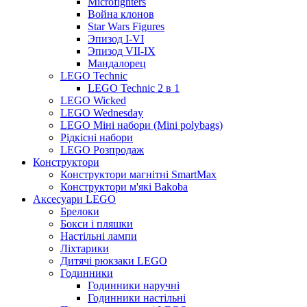
Microfighters
Война клонов
Star Wars Figures
Эпизод I-VI
Эпизод VII-IX
Мандалорец
LEGO Technic
LEGO Technic 2 в 1
LEGO Wicked
LEGO Wednesday
LEGO Міні набори (Mini polybags)
Рідкісні набори
LEGO Розпродаж
Конструктори
Конструктори магнітні SmartMax
Конструктори м'які Bakoba
Аксесуари LEGO
Брелоки
Бокси і пляшки
Настільні лампи
Ліхтарики
Дитячі рюкзаки LEGO
Годинники
Годинники наручні
Годинники настільні