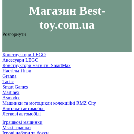
Maгазин Best-
toy.com.ua
Розгорнути
Конструктори LEGO
Аксесуари LEGO
Конструктори магнітні SmartMax
Настільні ігри
Granna
Tactic
Smart Games
Martinex
Asmodee
Машинки та мотоцикли колекційні RMZ City
Вантажні автомобілі
Легкові автомобілі
Іграшкові машинки
М'які іграшки
Ігрові набори та бокси