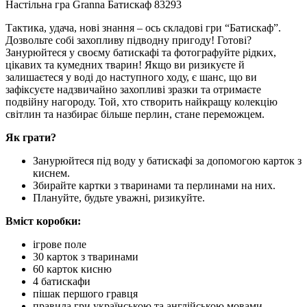
Настільна гра Granna Батискаф 83293
Тактика, удача, нові знання – ось складові гри “Батискаф”.
Дозвольте собі захопливу підводну пригоду! Готові?
Занурюйтеся у своєму батискафі та фотографуйте рідких,
цікавих та кумедних тварин! Якщо ви ризикуєте й
залишаєтеся у воді до наступного ходу, є шанс, що ви
зафіксуєте надзвичайно захопливі зразки та отримаєте
подвійну нагороду. Той, хто створить найкращу колекцію
світлин та назбирає більше перлин, стане переможцем.
Як грати?
Занурюйтеся під воду у батискафі за допомогою карток з
киснем.
Збирайте картки з тваринами та перлинами на них.
Плануйте, будьте уважні, ризикуйте.
Вміст коробки:
ігрове поле
30 карток з тваринами
60 карток кисню
4 батискафи
пішак першого гравця
правила гри українською та англійською мовами