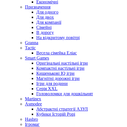
Економічні
Призначення
Для одного
Для двох
Для компанії
Сімейні
В дорогу
На відкритому повітрі
Granna
Tactic
Весела сімейка Еліас
Smart Games
Оригінальні настільні ігри
Компактні настільні ігри
Кишенькові IQ ігри
Магнітні дорожні ігри
Ігри для родини
Серія XXL
Головоломки для дошкільнят
Martinex
Asmodee
Абстрактні стратегії АЗУЛ
Кубики Історій Рорі
Hasbro
Ігромаг