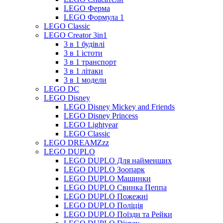
LEGO Ферма
LEGO Формула 1
LEGO Classic
LEGO Creator 3in1
3 в 1 будівлі
3 в 1 істоти
3 в 1 транспорт
3 в 1 літаки
3 в 1 модели
LEGO DC
LEGO Disney
LEGO Disney Mickey and Friends
LEGO Disney Princess
LEGO Lightyear
LEGO Classic
LEGO DREAMZzz
LEGO DUPLO
LEGO DUPLO Для найменших
LEGO DUPLO Зоопарк
LEGO DUPLO Машинки
LEGO DUPLO Свинка Пеппа
LEGO DUPLO Пожежні
LEGO DUPLO Поліція
LEGO DUPLO Поїзди та Рейки