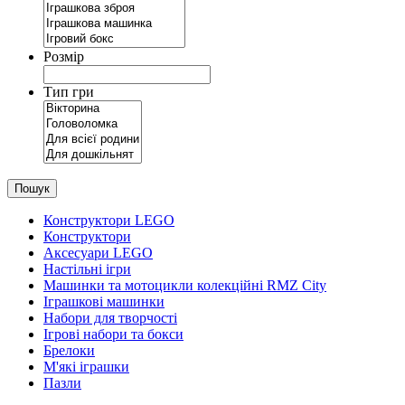
Розмір
Тип гри
Пошук
Конструктори LEGO
Конструктори
Аксесуари LEGO
Настільні ігри
Машинки та мотоцикли колекційні RMZ City
Іграшкові машинки
Набори для творчості
Ігрові набори та бокси
Брелоки
М'які іграшки
Пазли