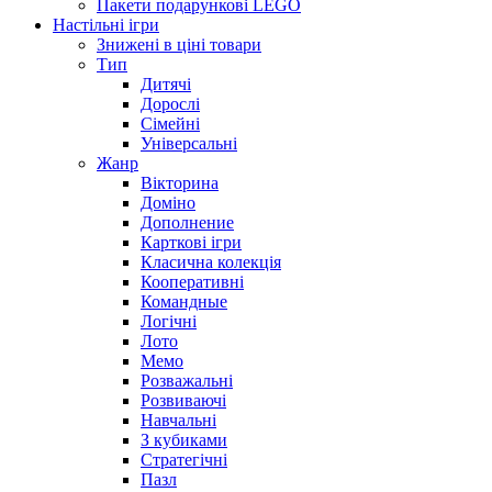
Пакети подарункові LEGO
Настільні ігри
Знижені в ціні товари
Тип
Дитячі
Дорослі
Сімейні
Універсальні
Жанр
Вікторина
Доміно
Дополнение
Карткові ігри
Класична колекція
Кооперативні
Командные
Логічні
Лото
Мемо
Розважальні
Розвиваючі
Навчальні
З кубиками
Стратегічні
Пазл