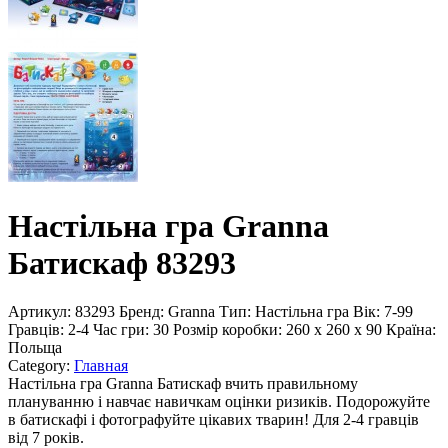
Настільна гра Granna
Батискаф 83293
Артикул:
83293
Бренд:
Granna
Тип:
Настільна гра
Вік:
7-99
Гравців:
2-4
Час гри:
30
Розмір коробки:
260 x 260 x 90
Країна:
Польща
Category:
Главная
Настільна гра Granna Батискаф вчить правильному
плануванню і навчає навичкам оцінки ризиків. Подорожуйте
в батискафі і фотографуйте цікавих тварин! Для 2-4 гравців
від 7 років.