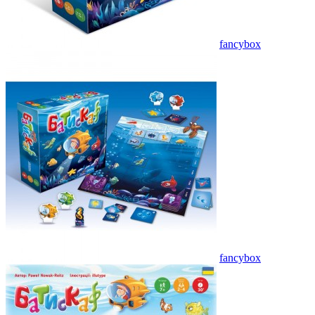
fancybox
fancybox