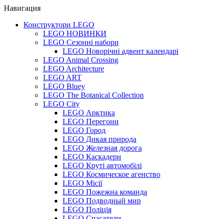
Навигация
Конструктори LEGO
LEGO НОВИНКИ
LEGO Сезонні набори
LEGO Новорічні адвент календарі
LEGO Animal Crossing
LEGO Architecture
LEGO ART
LEGO Bluey
LEGO The Botanical Collection
LEGO City
LEGO Арктика
LEGO Перегони
LEGO Город
LEGO Дикая природа
LEGO Железная дорога
LEGO Каскадери
LEGO Круті автомобілі
LEGO Космическое агенство
LEGO Місії
LEGO Пожежна команда
LEGO Подводный мир
LEGO Поліція
LEGO Спасатели