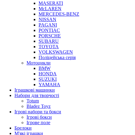
MASERATI
McLAREN
MERCEDES-BENZ
NISSAN
PAGANI
PONTIAC
PORSCHE
SUBARU
TOYOTA
VOLKSWAGEN
Поліцейська серія
Мотоцикли
BMW
HONDA
SUZUKI
YAMAHA
Іграшкові машинки
Набори для творчості
Totum
Bladez Toyz
Ігрові набори та бокси
Ігрові бокси
Ігрове поле
Брелоки
М'які іграшки