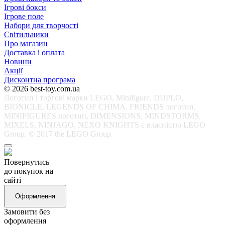
Ігрові бокси
Ігрове поле
Набори для творчості
Світильники
Про магазин
Доставка і оплата
Новини
Акції
Дисконтна програма
© 2026 best-toy.com.ua
Логотип і торгові марки LEGO, Minifigure, DUPLO,
BIONICLE, LEGENDS OF CHIMA, FRIENDS логотип,
MINIFIGURES логотип, DIMENSIONS, MINDSTORMS,
MIXELS, NINJAGO, NEXO KNIGHTS є власністю LEGO
Group. © 2017 the LEGO Group.
Повернутись
до покупок на
сайті
Оформлення
Замовити без
оформлення