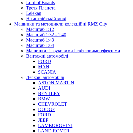
Lord of Boards
Третя Планета
Lelekan
На англійській мові
Машинки та мотоцикли колекційні RMZ City
Масштаб 1:12
Масштаб 1:32 - 1:40
Масштаб 1:43
Масштаб 1:64
Машинки зі звуковими і світловими ефектами
Вантажні автомобілі
FORD
MAN
SCANIA
Легкові автомобілі
ASTON MARTIN
AUDI
BENTLEY
BMW
CHEVROLET
DODGE
FORD
JEEP
LAMBORGHINI
LAND ROVER