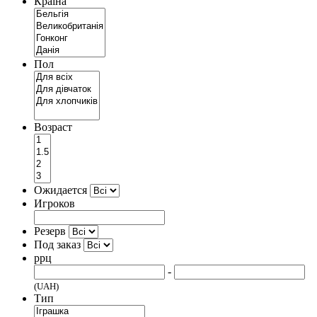
Країна
Пол
Возраст
Ожидается
Игроков
Резерв
Под заказ
ррц
-
(UAH)
Тип