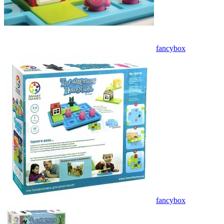
fancybox
fancybox