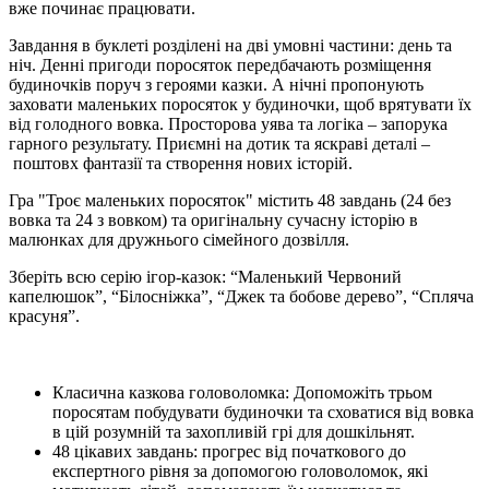
вже починає працювати.
Завдання в буклеті розділені на дві умовні частини: день та
ніч. Денні пригоди поросяток передбачають розміщення
будиночків поруч з героями казки. А нічні пропонують
заховати маленьких поросяток у будиночки, щоб врятувати їх
від голодного вовка. Просторова уява та логіка – запорука
гарного результату. Приємні на дотик та яскраві деталі –
поштовх фантазії та створення нових історій.
Гра "Троє маленьких поросяток" містить 48 завдань (24 без
вовка та 24 з вовком) та оригінальну сучасну історію в
малюнках для дружнього сімейного дозвілля.
Зберіть всю серію ігор-казок: “Маленький Червоний
капелюшок”, “Білосніжка”, “Джек та бобове дерево”, “Спляча
красуня”.
Класична казкова головоломка: Допоможіть трьом
поросятам побудувати будиночки та сховатися від вовка
в цій розумній та захопливій грі для дошкільнят.
48 цікавих завдань: прогрес від початкового до
експертного рівня за допомогою головоломок, які