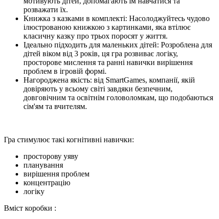
мотивують дітей, допомагають їм навчатися та
розважати їх.
Книжка з казками в комплекті: Насолоджуйтесь чудово
ілюстрованою книжкою з картинками, яка втілює
класичну казку про трьох поросят у життя.
Ідеально підходить для маленьких дітей: Розроблена для
дітей віком від 3 років, ця гра розвиває логіку,
просторове мислення та ранні навички вирішення
проблем в ігровій формі.
Нагороджена якість: від SmartGames, компанії, якій
довіряють у всьому світі завдяки безпечним,
довговічним та освітнім головоломкам, що подобаються
сім'ям та вчителям.
Гра стимулює такі когнітивні навички:
просторову уяву
планування
вирішення проблем
концентрацію
логіку
Вміст коробки :