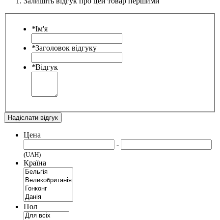
Залишіть відгук про цей товар першими
*
Ім'я
*
Заголовок відгуку
*
Відгук
Надіслати відгук
Цена
-
(UAH)
Країна
Пол