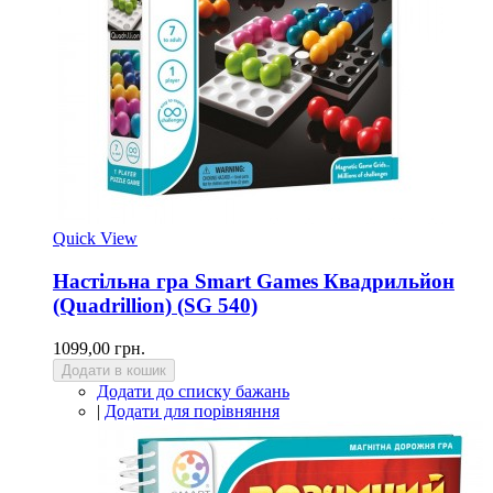
Quick View
Настільна гра Smart Games Квадрильйон
(Quadrillion) (SG 540)
1099,00 грн.
Додати в кошик
Додати до списку бажань
|
Додати для порівняння