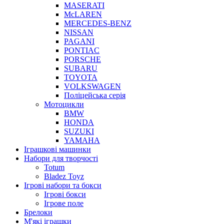
MASERATI
McLAREN
MERCEDES-BENZ
NISSAN
PAGANI
PONTIAC
PORSCHE
SUBARU
TOYOTA
VOLKSWAGEN
Поліцейська серія
Мотоцикли
BMW
HONDA
SUZUKI
YAMAHA
Іграшкові машинки
Набори для творчості
Totum
Bladez Toyz
Ігрові набори та бокси
Ігрові бокси
Ігрове поле
Брелоки
М'які іграшки