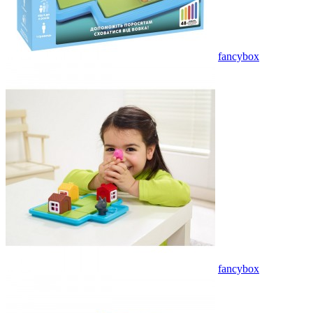
fancybox
fancybox