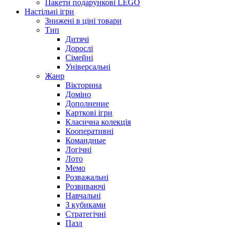
Пакети подарункові LEGO
Настільні ігри
Знижені в ціні товари
Тип
Дитячі
Дорослі
Сімейні
Універсальні
Жанр
Вікторина
Доміно
Дополнение
Карткові ігри
Класична колекція
Кооперативні
Командные
Логічні
Лото
Мемо
Розважальні
Розвиваючі
Навчальні
З кубиками
Стратегічні
Пазл