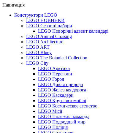
Навигация
Конструктори LEGO
LEGO НОВИНКИ
LEGO Сезонні набори
LEGO Новорічні адвент календарі
LEGO Animal Crossing
LEGO Architecture
LEGO ART
LEGO Bluey
LEGO The Botanical Collection
LEGO City
LEGO Арктика
LEGO Перегони
LEGO Город
LEGO Дикая природа
LEGO Железная дорога
LEGO Каскадери
LEGO Круті автомобілі
LEGO Космическое агенство
LEGO Місії
LEGO Пожежна команда
LEGO Подводный мир
LEGO Поліція
LEGO Спасатели