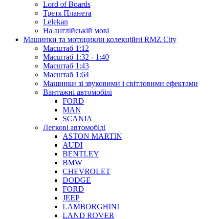
Lord of Boards
Третя Планета
Lelekan
На англійській мові
Машинки та мотоцикли колекційні RMZ City
Масштаб 1:12
Масштаб 1:32 - 1:40
Масштаб 1:43
Масштаб 1:64
Машинки зі звуковими і світловими ефектами
Вантажні автомобілі
FORD
MAN
SCANIA
Легкові автомобілі
ASTON MARTIN
AUDI
BENTLEY
BMW
CHEVROLET
DODGE
FORD
JEEP
LAMBORGHINI
LAND ROVER