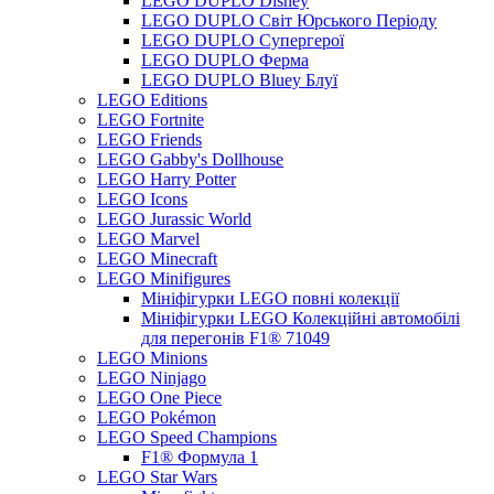
LEGO DUPLO Disney
LEGO DUPLO Світ Юрського Періоду
LEGO DUPLO Супергерої
LEGO DUPLO Ферма
LEGO DUPLO Bluey Блуї
LEGO Editions
LEGO Fortnite
LEGO Friends
LEGO Gabby's Dollhouse
LEGO Harry Potter
LEGO Icons
LEGO Jurassic World
LEGO Marvel
LEGO Minecraft
LEGO Minifigures
Мініфігурки LEGO повні колекції
Мініфігурки LEGO Колекційні автомобілі
для перегонів F1® 71049
LEGO Minions
LEGO Ninjago
LEGO One Piece
LEGO Pokémon
LEGO Speed Champions
F1® Формула 1
LEGO Star Wars