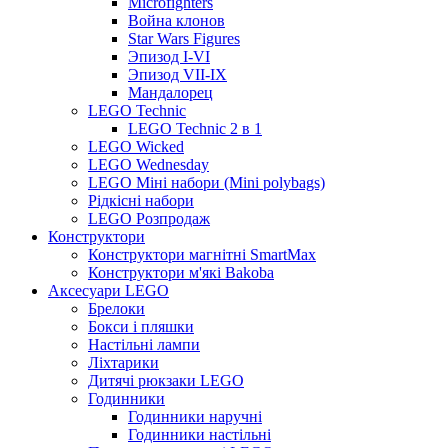
Microfighters
Война клонов
Star Wars Figures
Эпизод I-VI
Эпизод VII-IX
Мандалорец
LEGO Technic
LEGO Technic 2 в 1
LEGO Wicked
LEGO Wednesday
LEGO Міні набори (Mini polybags)
Рідкісні набори
LEGO Розпродаж
Конструктори
Конструктори магнітні SmartMax
Конструктори м'які Bakoba
Аксесуари LEGO
Брелоки
Бокси і пляшки
Настільні лампи
Ліхтарики
Дитячі рюкзаки LEGO
Годинники
Годинники наручні
Годинники настільні