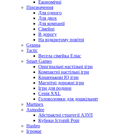
Економічні
Призначення
Для одного
Для двох
Для компанії
Сімейні
В дорогу
На відкритому повітрі
Granna
Tactic
Весела сімейка Еліас
Smart Games
Оригінальні настільні ігри
Компактні настільні ігри
Кишенькові IQ ігри
Магнітні дорожні ігри
Ігри для родини
Серія XXL
Головоломки для дошкільнят
Martinex
Asmodee
Абстрактні стратегії АЗУЛ
Кубики Історій Рорі
Hasbro
Ігромаг