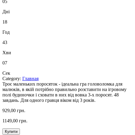
05
Дні
18
Год
43
Хви
06
Сек
Category:
Главная
Троє маленьких поросяток - ідеальна гра головоломка для
малюків, в якій потрібно правильно розставити на ігровому
полі будиночки і сховати в них від вовка 3-х поросят. 48
завдань. Для одного гравця віком від 3 років.
929,00 грн.
1149,00 грн.
Купити