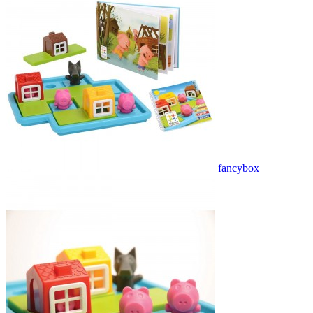
fancybox