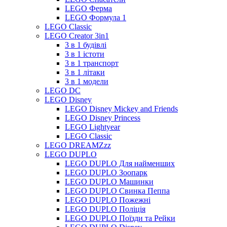
LEGO Ферма
LEGO Формула 1
LEGO Classic
LEGO Creator 3in1
3 в 1 будівлі
3 в 1 істоти
3 в 1 транспорт
3 в 1 літаки
3 в 1 модели
LEGO DC
LEGO Disney
LEGO Disney Mickey and Friends
LEGO Disney Princess
LEGO Lightyear
LEGO Classic
LEGO DREAMZzz
LEGO DUPLO
LEGO DUPLO Для найменших
LEGO DUPLO Зоопарк
LEGO DUPLO Машинки
LEGO DUPLO Свинка Пеппа
LEGO DUPLO Пожежні
LEGO DUPLO Поліція
LEGO DUPLO Поїзди та Рейки