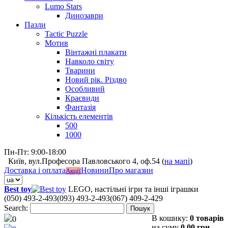
Lumo Stars
Динозаври
Пазли
Tactic Puzzle
Мотив
Вінтажні плакати
Навколо світу
Тварини
Новий рік. Різдво
Особливий
Краєвиди
Фантазія
Кількість елементів
500
1000
Пн-Пт: 9:00-18:00
Київ, вул.Професора Павловського 4, оф.54 (
на мапі
)
Доставка і оплата
Новини
Про магазин
Акції
Best toy
LEGO, настільні ігри та інші іграшки
(050) 493-2-493
(093) 493-2-493
(067) 409-2-429
Search:
Пошук
В кошику:
0 товарів
0
на суму
0,00 грн.