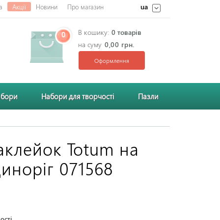
ua
а
Акції
Новини
Про магазин
В кошику:
0 товарів
0
на суму
0,00 грн.
Оформлення
абори
Набори для творчості
Пазли
аклейок Totum на
диноріг 071568
ості