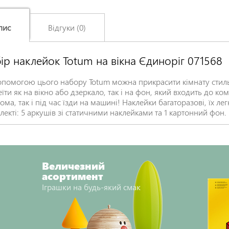
пис
Відгуки (0)
ір наклейок Totum на вікна Єдиноріг 071568
Залишіть відгук про цей товар першими
Ім'я
*
опомогою цього набору Totum можна прикрасити кімнату сти
еїти як на вікно або дзеркало, так і на фон, який входить до к
ома, так і під час їзди на машині! Наклейки багаторазові, їх лег
екті: 5 аркушів зі статичними наклейками та 1 картонний фон. П
Заголовок відгуку
*
Відгук
*
Величезний
асортимент
Іграшки на будь-який смак