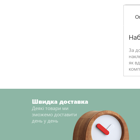
О
Наб
За д
накл
як вд
компл
Швидка доставка
Деякі товари ми
зможемо доставити
день у день