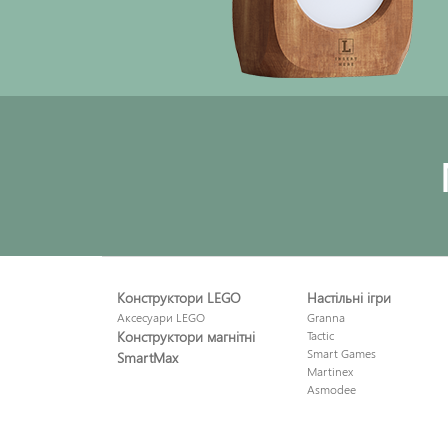
Конструктори LEGO
Настільні ігри
Аксесуари LEGO
Granna
Конструктори магнітні
Tactic
Smart Games
SmartMax
Martinex
Asmodee