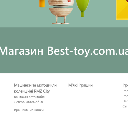
Maгазин Best-toy.com.u
Машинки та мотоцикли
М'які іграшки
Іг
колекційні RMZ City
Ігр
Ігр
Вантажні автомобілі
Наб
Легкові автомобілі
Сві
Іграшкові машинки