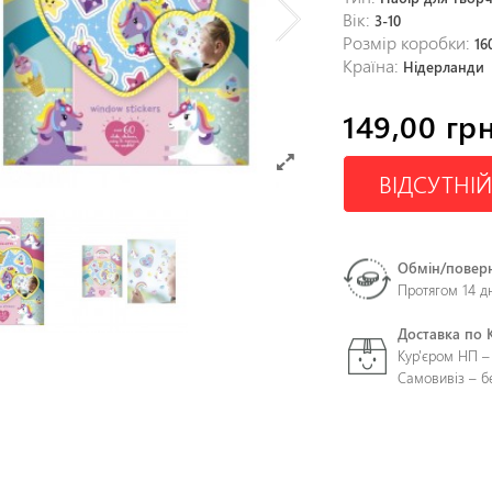
Вік:
3-10
Розмір коробки:
16
Країна:
Нідерланди
149,00 грн
ВІДСУТНІЙ
Обмін/повер
Протягом 14 д
Доставка по 
Кур'єром НП –
Самовивіз – 