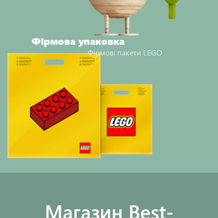
Фірмова упаковка
Фірмові пакети LEGO
Maгазин Best-