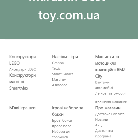
toy.com.ua
Конструктори
Настільні ігри
Машинки та
LEGO
Granna
мотоцикли
Tactic
Аксесуари LEGO
колекційні RMZ
Smart Games
Конструктори
City
Martinex
магнітні
Вантажні
Asmodee
SmartMax
автомобілі
Легкові автомобілі
Іграшкові машинки
М'які іграшки
Ігрові набори та
Про магазин
бокси
Доставка і оплата
Новини
Ігрові бокси
Акції
Ігрове поле
Дисконтна
Набори для
програма
творчості