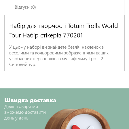
Відгуки (0)
Набір для творчості Totum Trolls World
Залишіть відгук про цей товар першими
Tour Набір стікерів 770201
Ім'я
*
У цьому наборі ви знайдете безліч наклейок з
веселими та кольоровими зображеннями ваших
Заголовок відгуку
*
улюблених персонажів із мультфільму Тролі 2 –
Світовий тур.
Відгук
*
Швидка доставка
Деякі товари ми
зможемо доставити
день у день
НАДІСЛАТИ ВІДГУК