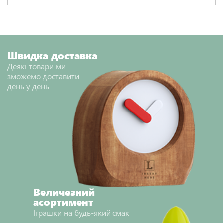
Швидка доставка
Деякі товари ми
зможемо доставити
день у день
Величезний
асортимент
Іграшки на будь-який смак