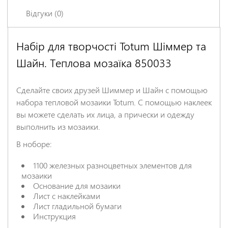
Відгуки (0)
Набір для творчості Totum Шіммер та
Залишіть відгук про цей товар першими
Шайн. Теплова мозаїка 850033
Ім'я
*
Сделайте своих друзей Шиммер и Шайн с помощью
Заголовок відгуку
*
набора тепловой мозаики Totum. С помощью наклеек
вы можете сделать их лица, а прически и одежду
выполнить из мозаики.
Відгук
*
В ноборе:
1100 железных разноцветных элементов для
мозаики
Основание для мозаики
Лист с наклейками
Лист гладильной бумаги
Инструкция
НАДІСЛАТИ ВІДГУК