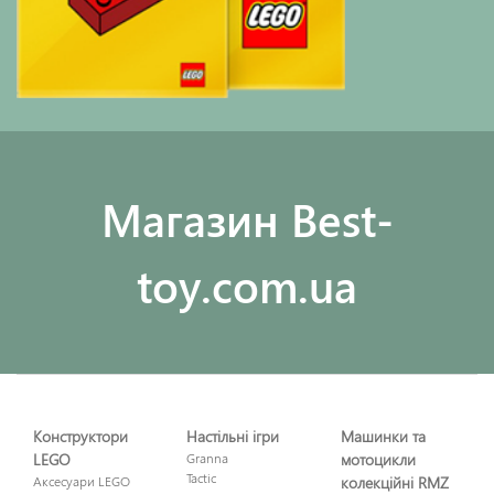
Maгазин Best-
toy.com.ua
Конструктори
Настільні ігри
Машинки та
LEGO
Granna
мотоцикли
Tactic
Аксесуари LEGO
колекційні RMZ