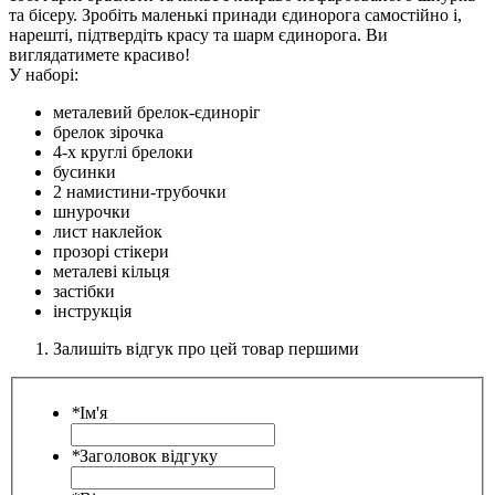
та бісеру. Зробіть маленькі принади єдинорога самостійно і,
нарешті, підтвердіть красу та шарм єдинорога. Ви
виглядатимете красиво!
У наборі:
металевий брелок-єдиноріг
брелок зірочка
4-х круглі брелоки
бусинки
2 намистини-трубочки
шнурочки
лист наклейок
прозорі стікери
металеві кільця
застібки
інструкція
Залишіть відгук про цей товар першими
*
Ім'я
*
Заголовок відгуку