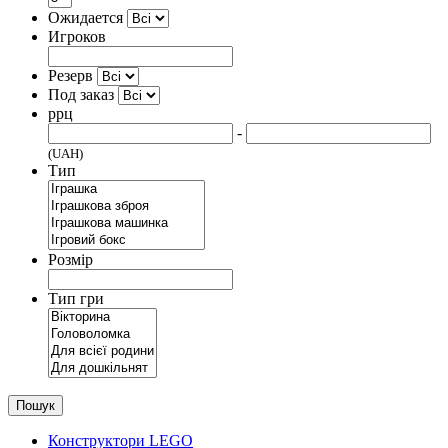
Ожидается
Игроков
Резерв
Под заказ
ррц
-
(UAH)
Тип
Розмір
Тип гри
Пошук
Конструктори LEGO