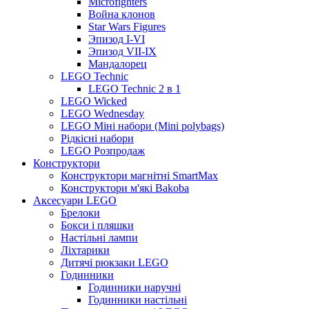
Microfighters
Война клонов
Star Wars Figures
Эпизод I-VI
Эпизод VII-IX
Мандалорец
LEGO Technic
LEGO Technic 2 в 1
LEGO Wicked
LEGO Wednesday
LEGO Міні набори (Mini polybags)
Рідкісні набори
LEGO Розпродаж
Конструктори
Конструктори магнітні SmartMax
Конструктори м'які Bakoba
Аксесуари LEGO
Брелоки
Бокси і пляшки
Настільні лампи
Ліхтарики
Дитячі рюкзаки LEGO
Годинники
Годинники наручні
Годинники настільні