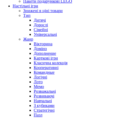
Пакети подарункові LEGO
Настільні ігри
Знижені в ціні товари
Тип
Дитячі
Дорослі
Сімейні
Універсальні
Жанр
Вікторина
Доміно
Дополнение
Карткові ігри
Класична колекція
Кооперативні
Командные
Логічні
Лото
Мемо
Розважальні
Розвиваючі
Навчальні
З кубиками
Стратегічні
Пазл