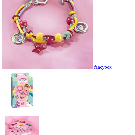
fancybox