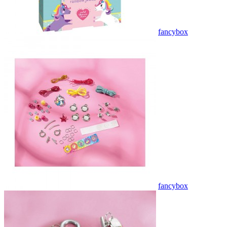
fancybox
fancybox