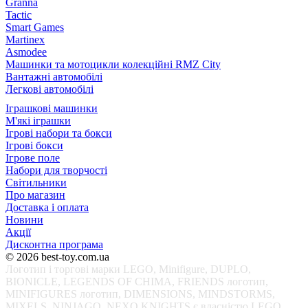
Granna
Tactic
Smart Games
Martinex
Asmodee
Машинки та мотоцикли колекційні RMZ City
Вантажні автомобілі
Легкові автомобілі
Іграшкові машинки
М'які іграшки
Ігрові набори та бокси
Ігрові бокси
Ігрове поле
Набори для творчості
Світильники
Про магазин
Доставка і оплата
Новини
Акції
Дисконтна програма
© 2026 best-toy.com.ua
Логотип і торгові марки LEGO, Minifigure, DUPLO,
BIONICLE, LEGENDS OF CHIMA, FRIENDS логотип,
MINIFIGURES логотип, DIMENSIONS, MINDSTORMS,
MIXELS, NINJAGO, NEXO KNIGHTS є власністю LEGO