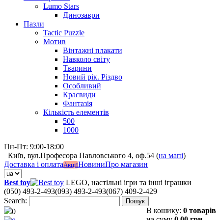
Lumo Stars
Динозаври
Пазли
Tactic Puzzle
Мотив
Вінтажні плакати
Навколо світу
Тварини
Новий рік. Різдво
Особливий
Краєвиди
Фантазія
Кількість елементів
500
1000
Пн-Пт: 9:00-18:00
Київ, вул.Професора Павловського 4, оф.54 (
на мапі
)
Доставка і оплата
Новини
Про магазин
Акції
Best toy
LEGO, настільні ігри та інші іграшки
(050) 493-2-493
(093) 493-2-493
(067) 409-2-429
Search:
Пошук
В кошику:
0 товарів
0
на суму
0,00 грн.