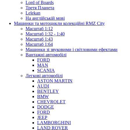
Lord of Boards
Третя Планета
Lelekan
На англійській мові
Машинки та мотоцикли колекційні RMZ City
Масштаб 1:12
Масштаб 1:32 - 1:40
Масштаб 1:43
Масштаб 1:64
Машинки зі звуковими і світловими ефектами
Вантажні автомобілі
FORD
MAN
SCANIA
Легкові автомобілі
ASTON MARTIN
AUDI
BENTLEY
BMW
CHEVROLET
DODGE
FORD
JEEP
LAMBORGHINI
LAND ROVER