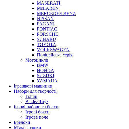
MASERATI
McLAREN
MERCEDES-BENZ
NISSAN
PAGANI
PONTIAC
PORSCHE
SUBARU
TOYOTA
VOLKSWAGEN
Поліцейська серія
Мотоцикли
BMW
HONDA
SUZUKI
YAMAHA
Іграшкові машинки
Набори для творчості
Totum
Bladez Toyz
Ігрові набори та бокси
Ігрові бокси
Ігрове поле
Брелоки
М'які іграшки