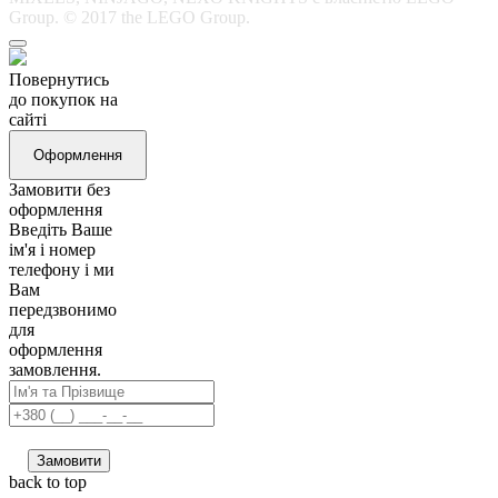
Group. © 2017 the LEGO Group.
Повернутись
до покупок на
сайті
Оформлення
Замовити без
оформлення
Введіть Ваше
ім'я і номер
телефону і ми
Вам
передзвонимо
для
оформлення
замовлення.
Замовити
back to top