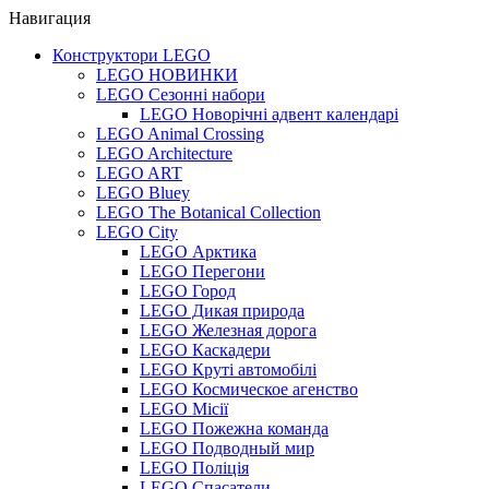
Навигация
Конструктори LEGO
LEGO НОВИНКИ
LEGO Сезонні набори
LEGO Новорічні адвент календарі
LEGO Animal Crossing
LEGO Architecture
LEGO ART
LEGO Bluey
LEGO The Botanical Collection
LEGO City
LEGO Арктика
LEGO Перегони
LEGO Город
LEGO Дикая природа
LEGO Железная дорога
LEGO Каскадери
LEGO Круті автомобілі
LEGO Космическое агенство
LEGO Місії
LEGO Пожежна команда
LEGO Подводный мир
LEGO Поліція
LEGO Спасатели