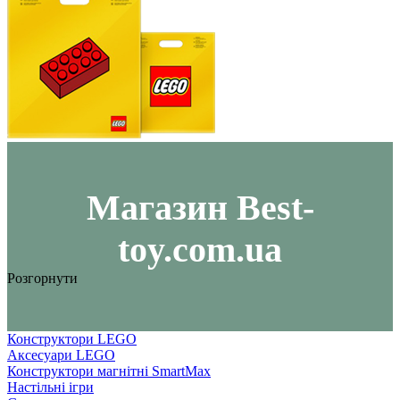
Maгазин Best-
toy.com.ua
Розгорнути
Конструктори LEGO
Аксесуари LEGO
Конструктори магнітні SmartMax
Настільні ігри