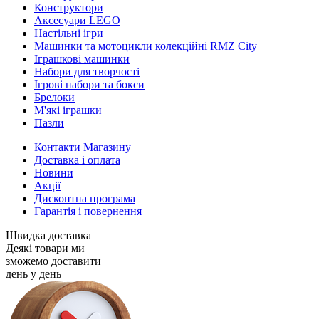
Конструктори
Аксесуари LEGO
Настільні ігри
Машинки та мотоцикли колекційні RMZ City
Іграшкові машинки
Набори для творчості
Ігрові набори та бокси
Брелоки
М'які іграшки
Пазли
Контакти Магазину
Доставка і оплата
Новини
Акції
Дисконтна програма
Гарантія і повернення
Швидка доставка
Деякі товари ми
зможемо доставити
день у день