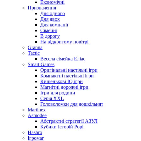
Економічні
Призначення
Для одного
Для двох
Для компанії
Сімейні
В дорогу
На відкритому повітрі
Granna
Tactic
Весела сімейка Еліас
Smart Games
Оригінальні настільні ігри
Компактні настільні ігри
Кишенькові IQ ігри
Магнітні дорожні ігри
Ігри для родини
Серія XXL
Головоломки для дошкільнят
Martinex
Asmodee
Абстрактні стратегії АЗУЛ
Кубики Історій Рорі
Hasbro
Ігромаг