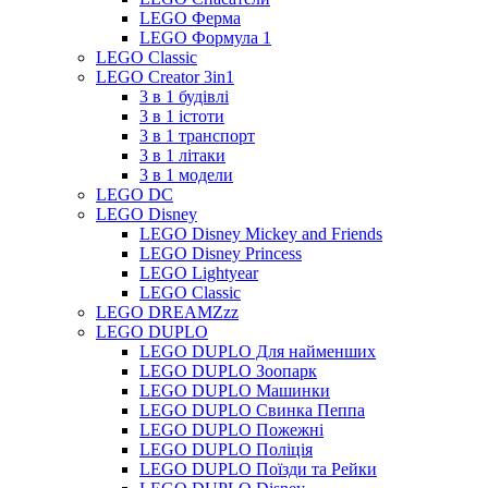
LEGO Ферма
LEGO Формула 1
LEGO Classic
LEGO Creator 3in1
3 в 1 будівлі
3 в 1 істоти
3 в 1 транспорт
3 в 1 літаки
3 в 1 модели
LEGO DC
LEGO Disney
LEGO Disney Mickey and Friends
LEGO Disney Princess
LEGO Lightyear
LEGO Classic
LEGO DREAMZzz
LEGO DUPLO
LEGO DUPLO Для найменших
LEGO DUPLO Зоопарк
LEGO DUPLO Машинки
LEGO DUPLO Свинка Пеппа
LEGO DUPLO Пожежні
LEGO DUPLO Поліція
LEGO DUPLO Поїзди та Рейки