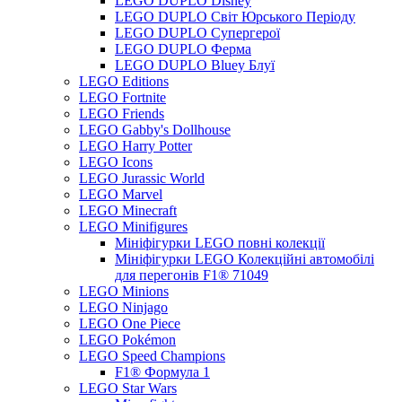
LEGO DUPLO Disney
LEGO DUPLO Світ Юрського Періоду
LEGO DUPLO Супергерої
LEGO DUPLO Ферма
LEGO DUPLO Bluey Блуї
LEGO Editions
LEGO Fortnite
LEGO Friends
LEGO Gabby's Dollhouse
LEGO Harry Potter
LEGO Icons
LEGO Jurassic World
LEGO Marvel
LEGO Minecraft
LEGO Minifigures
Мініфігурки LEGO повні колекції
Мініфігурки LEGO Колекційні автомобілі
для перегонів F1® 71049
LEGO Minions
LEGO Ninjago
LEGO One Piece
LEGO Pokémon
LEGO Speed Champions
F1® Формула 1
LEGO Star Wars