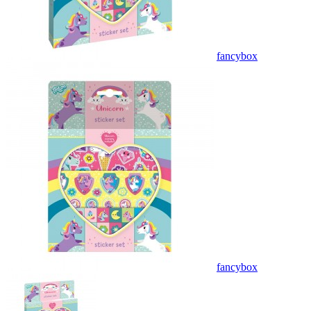
fancybox
fancybox