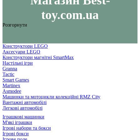
Maгазин Best-
toy.com.ua
Розгорнути
Конструктори LEGO
Аксесуари LEGO
Конструктори магнітні SmartMax
Настільні ігри
Granna
Tactic
Smart Games
Martinex
Asmodee
Машинки та мотоцикли колекційні RMZ City
Вантажні автомобілі
Легкові автомобілі
Іграшкові машинки
М'які іграшки
Ігрові набори та бокси
Ігрові бокси
Ігрове поле