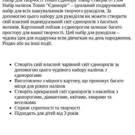
Набір наліпок Totum "Єдиноріг" – ідеальний подарунковий
набір для всіх шанувальників творчого рукоділля. За
допомогою цього набору для рукоділля ви можете створити
свій власний індивідуальний світ єдинорогів з багатьох
мотивів. Картонний пейзаж з єдинорогом залишає багато
простору для вашої творчості. Цей набір для рукоділля –
чудова ідея для подарунка всім дівчаткам на день народження,
Різдво або на інші події.
Створіть свій власний чарівний світ єдинорогів за
допомогою цього чудового набору наліпок з
єдинорогами
Виготовлено з міцного картону, що пропонує багато
місця для різних наліпок
Створіть прекрасний світ єдинорогів з наклейок з
єдинорогами, діамантами, квітами, хмарами та
веселками
Сприяє спритності та творчості
Підходить для дітей від 3 років