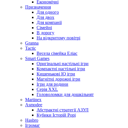
Економічні
Призначення
Для одного
Для двох
Для компанії
Сімейні
В дорогу
На відкритому повітрі
Granna
Tactic
Весела сімейка Еліас
Smart Games
Оригінальні настільні ігри
Компактні настільні ігри
Кишенькові IQ ігри
Магнітні дорожні ігри
Ігри для родини
Серія XXL
Головоломки для дошкільнят
Martinex
Asmodee
Абстрактні стратегії АЗУЛ
Кубики Історій Рорі
Hasbro
Ігромаг