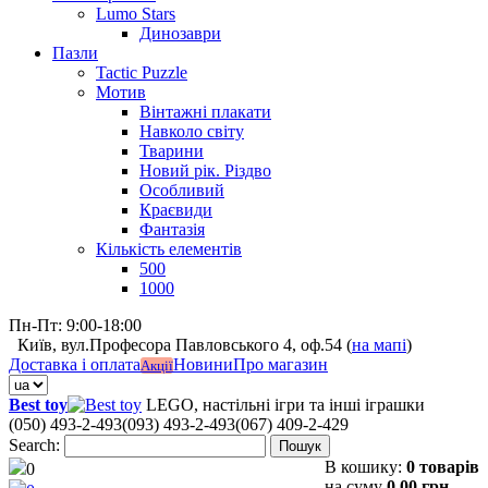
Lumo Stars
Динозаври
Пазли
Tactic Puzzle
Мотив
Вінтажні плакати
Навколо світу
Тварини
Новий рік. Різдво
Особливий
Краєвиди
Фантазія
Кількість елементів
500
1000
Пн-Пт: 9:00-18:00
Київ, вул.Професора Павловського 4, оф.54 (
на мапі
)
Доставка і оплата
Новини
Про магазин
Акції
Best toy
LEGO, настільні ігри та інші іграшки
(050) 493-2-493
(093) 493-2-493
(067) 409-2-429
Search:
Пошук
В кошику:
0 товарів
0
на суму
0,00 грн.