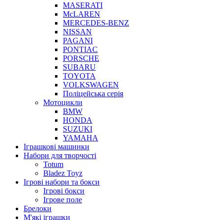
MASERATI
McLAREN
MERCEDES-BENZ
NISSAN
PAGANI
PONTIAC
PORSCHE
SUBARU
TOYOTA
VOLKSWAGEN
Поліцейська серія
Мотоцикли
BMW
HONDA
SUZUKI
YAMAHA
Іграшкові машинки
Набори для творчості
Totum
Bladez Toyz
Ігрові набори та бокси
Ігрові бокси
Ігрове поле
Брелоки
М'які іграшки