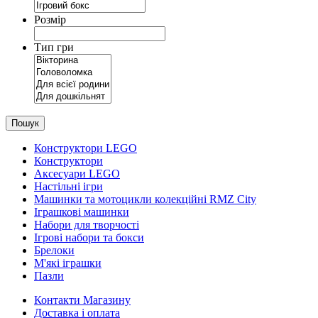
Розмір
Тип гри
Пошук
Конструктори LEGO
Конструктори
Аксесуари LEGO
Настільні ігри
Машинки та мотоцикли колекційні RMZ City
Іграшкові машинки
Набори для творчості
Ігрові набори та бокси
Брелоки
М'які іграшки
Пазли
Контакти Магазину
Доставка і оплата