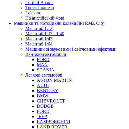
Lord of Boards
Третя Планета
Lelekan
На англійській мові
Машинки та мотоцикли колекційні RMZ City
Масштаб 1:12
Масштаб 1:32 - 1:40
Масштаб 1:43
Масштаб 1:64
Машинки зі звуковими і світловими ефектами
Вантажні автомобілі
FORD
MAN
SCANIA
Легкові автомобілі
ASTON MARTIN
AUDI
BENTLEY
BMW
CHEVROLET
DODGE
FORD
JEEP
LAMBORGHINI
LAND ROVER