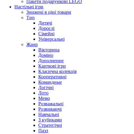
Пакети подарункові LEGO
Настільні ігри
Знижені в ціні товари
Тип
Дитячі
Дорослі
Сімейні
Універсальні
Жанр
Вікторина
Доміно
Дополнение
Карткові ігри
Класична колекція
Кооперативні
Командные
Логічні
Лото
Мемо
Розважальні
Розвиваючі
Навчальні
З кубиками
Стратегічні
Пазл