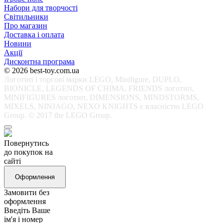
Набори для творчості
Світильники
Про магазин
Доставка і оплата
Новини
Акції
Дисконтна програма
© 2026 best-toy.com.ua
Логотип і торгові марки LEGO, Minifigure, DUPLO,
BIONICLE, LEGENDS OF CHIMA, FRIENDS логотип,
MINIFIGURES логотип, DIMENSIONS, MINDSTORMS,
MIXELS, NINJAGO, NEXO KNIGHTS є власністю LEGO
Group. © 2017 the LEGO Group.
Повернутись
до покупок на
сайті
Оформлення
Замовити без
оформлення
Введіть Ваше
ім'я і номер