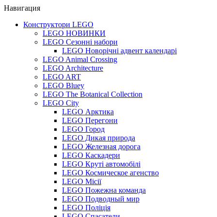
Навигация
Конструктори LEGO
LEGO НОВИНКИ
LEGO Сезонні набори
LEGO Новорічні адвент календарі
LEGO Animal Crossing
LEGO Architecture
LEGO ART
LEGO Bluey
LEGO The Botanical Collection
LEGO City
LEGO Арктика
LEGO Перегони
LEGO Город
LEGO Дикая природа
LEGO Железная дорога
LEGO Каскадери
LEGO Круті автомобілі
LEGO Космическое агенство
LEGO Місії
LEGO Пожежна команда
LEGO Подводный мир
LEGO Поліція
LEGO Спасатели