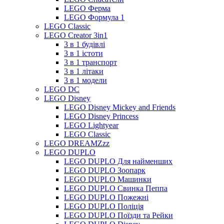
LEGO Ферма
LEGO Формула 1
LEGO Classic
LEGO Creator 3in1
3 в 1 будівлі
3 в 1 істоти
3 в 1 транспорт
3 в 1 літаки
3 в 1 модели
LEGO DC
LEGO Disney
LEGO Disney Mickey and Friends
LEGO Disney Princess
LEGO Lightyear
LEGO Classic
LEGO DREAMZzz
LEGO DUPLO
LEGO DUPLO Для найменших
LEGO DUPLO Зоопарк
LEGO DUPLO Машинки
LEGO DUPLO Свинка Пеппа
LEGO DUPLO Пожежні
LEGO DUPLO Поліція
LEGO DUPLO Поїзди та Рейки