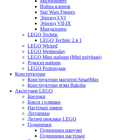
Microfighters
Война клонов
Star Wars Figures
Эпизод I-VI
Эпизод VII-IX
Мандалорец
LEGO Technic
LEGO Technic 2 в 1
LEGO Wicked
LEGO Wednesday
LEGO Міні набори (Mini polybags)
Рідкісні набори
LEGO Розпродаж
Конструктори
Конструктори магнітні SmartMax
Конструктори м'які Bakoba
Аксесуари LEGO
Брелоки
Бокси і пляшки
Настільні лампи
Ліхтарики
Дитячі рюкзаки LEGO
Годинники
Годинники наручні
Годинники настільні