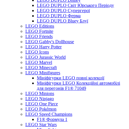
LEGO DUPLO Disney
LEGO DUPLO Світ Юрського Періоду
LEGO DUPLO Супергерої
LEGO DUPLO Ферма
LEGO DUPLO Bluey Блуї
LEGO Editions
LEGO Fortnite
LEGO Friends
LEGO Gabby's Dollhouse
LEGO Harry Potter
LEGO Icons
LEGO Jurassic World
LEGO Marvel
LEGO Minecraft
LEGO Minifigures
Мініфігурки LEGO повні колекції
Мініфігурки LEGO Колекційні автомобілі
для перегонів F1® 71049
LEGO Minions
LEGO Ninjago
LEGO One Piece
LEGO Pokémon
LEGO Speed Champions
F1® Формула 1
LEGO Star Wars