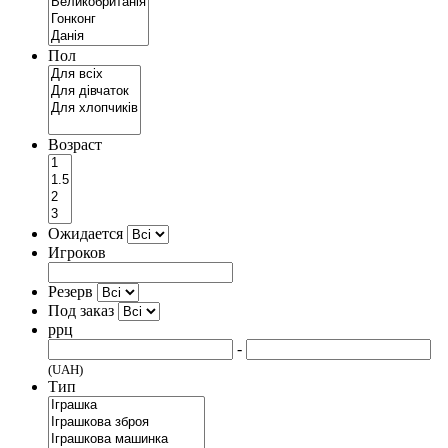
Пол
Возраст
Ожидается
Игроков
Резерв
Под заказ
ррц
-
(UAH)
Тип