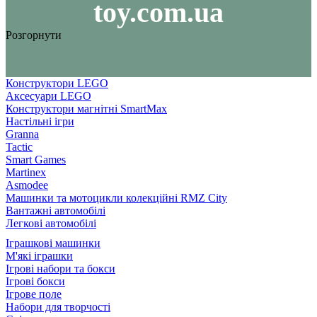
toy.com.ua
Розгорнути
Конструктори LEGO
Аксесуари LEGO
Конструктори магнітні SmartMax
Настільні ігри
Granna
Tactic
Smart Games
Martinex
Asmodee
Машинки та мотоцикли колекційні RMZ City
Вантажні автомобілі
Легкові автомобілі
Іграшкові машинки
М'які іграшки
Ігрові набори та бокси
Ігрові бокси
Ігрове поле
Набори для творчості