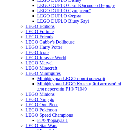
LEGO DUPLO Disney
LEGO DUPLO Світ Юрського Періоду
LEGO DUPLO Супергерої
LEGO DUPLO Ферма
LEGO DUPLO Bluey Блуї
LEGO Editions
LEGO Fortnite
LEGO Friends
LEGO Gabby's Dollhouse
LEGO Harry Potter
LEGO Icons
LEGO Jurassic World
LEGO Marvel
LEGO Minecraft
LEGO Minifigures
Мініфігурки LEGO повні колекції
Мініфігурки LEGO Колекційні автомобілі
для перегонів F1® 71049
LEGO Minions
LEGO Ninjago
LEGO One Piece
LEGO Pokémon
LEGO Speed Champions
F1® Формула 1
LEGO Star Wars