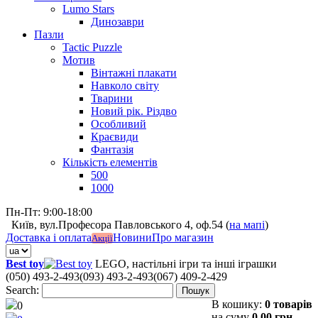
Lumo Stars
Динозаври
Пазли
Tactic Puzzle
Мотив
Вінтажні плакати
Навколо світу
Тварини
Новий рік. Різдво
Особливий
Краєвиди
Фантазія
Кількість елементів
500
1000
Пн-Пт: 9:00-18:00
Київ, вул.Професора Павловського 4, оф.54 (
на мапі
)
Доставка і оплата
Новини
Про магазин
Акції
Best toy
LEGO, настільні ігри та інші іграшки
(050) 493-2-493
(093) 493-2-493
(067) 409-2-429
Search:
Пошук
В кошику:
0 товарів
0
на суму
0,00 грн.