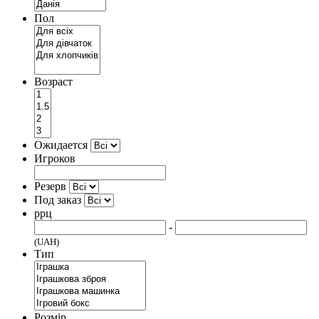
Пол
Возраст
Ожидается
Игроков
Резерв
Под заказ
ррц
-
(UAH)
Тип
Розмір