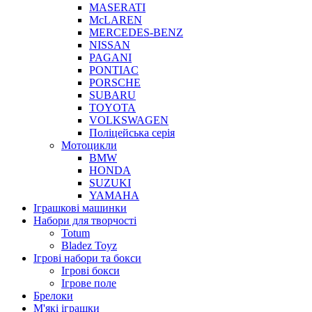
MASERATI
McLAREN
MERCEDES-BENZ
NISSAN
PAGANI
PONTIAC
PORSCHE
SUBARU
TOYOTA
VOLKSWAGEN
Поліцейська серія
Мотоцикли
BMW
HONDA
SUZUKI
YAMAHA
Іграшкові машинки
Набори для творчості
Totum
Bladez Toyz
Ігрові набори та бокси
Ігрові бокси
Ігрове поле
Брелоки
М'які іграшки