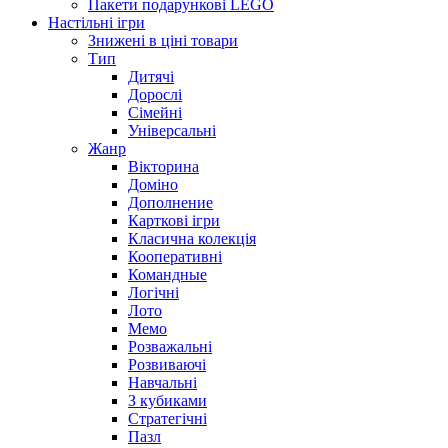
Пакети подарункові LEGO
Настільні ігри
Знижені в ціні товари
Тип
Дитячі
Дорослі
Сімейні
Універсальні
Жанр
Вікторина
Доміно
Дополнение
Карткові ігри
Класична колекція
Кооперативні
Командные
Логічні
Лото
Мемо
Розважальні
Розвиваючі
Навчальні
З кубиками
Стратегічні
Пазл