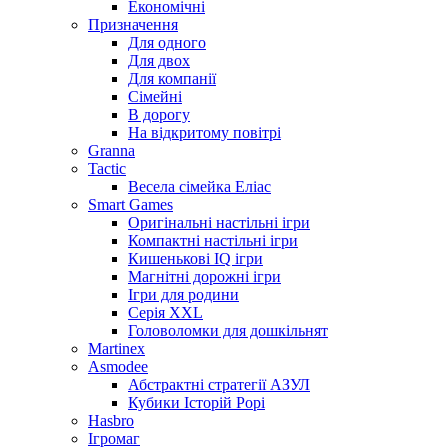
Економічні
Призначення
Для одного
Для двох
Для компанії
Сімейні
В дорогу
На відкритому повітрі
Granna
Tactic
Весела сімейка Еліас
Smart Games
Оригінальні настільні ігри
Компактні настільні ігри
Кишенькові IQ ігри
Магнітні дорожні ігри
Ігри для родини
Серія XXL
Головоломки для дошкільнят
Martinex
Asmodee
Абстрактні стратегії АЗУЛ
Кубики Історій Рорі
Hasbro
Ігромаг