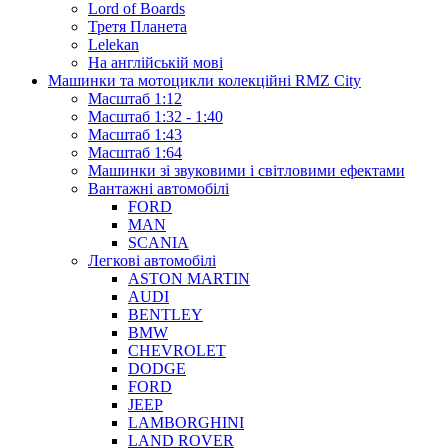
Lord of Boards
Третя Планета
Lelekan
На англійській мові
Машинки та мотоцикли колекційні RMZ City
Масштаб 1:12
Масштаб 1:32 - 1:40
Масштаб 1:43
Масштаб 1:64
Машинки зі звуковими і світловими ефектами
Вантажні автомобілі
FORD
MAN
SCANIA
Легкові автомобілі
ASTON MARTIN
AUDI
BENTLEY
BMW
CHEVROLET
DODGE
FORD
JEEP
LAMBORGHINI
LAND ROVER