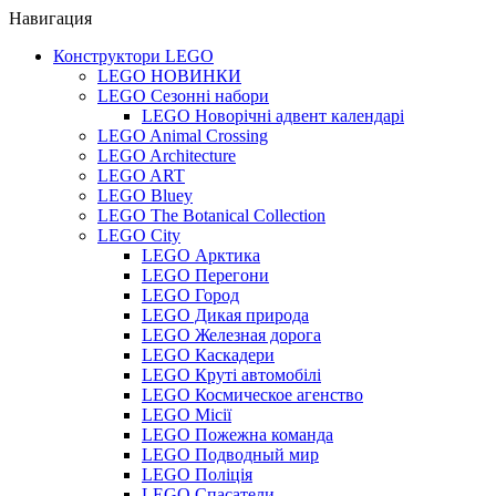
Навигация
Конструктори LEGO
LEGO НОВИНКИ
LEGO Сезонні набори
LEGO Новорічні адвент календарі
LEGO Animal Crossing
LEGO Architecture
LEGO ART
LEGO Bluey
LEGO The Botanical Collection
LEGO City
LEGO Арктика
LEGO Перегони
LEGO Город
LEGO Дикая природа
LEGO Железная дорога
LEGO Каскадери
LEGO Круті автомобілі
LEGO Космическое агенство
LEGO Місії
LEGO Пожежна команда
LEGO Подводный мир
LEGO Поліція
LEGO Спасатели