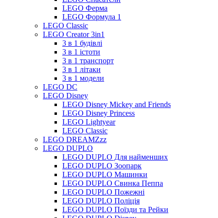
LEGO Ферма
LEGO Формула 1
LEGO Classic
LEGO Creator 3in1
3 в 1 будівлі
3 в 1 істоти
3 в 1 транспорт
3 в 1 літаки
3 в 1 модели
LEGO DC
LEGO Disney
LEGO Disney Mickey and Friends
LEGO Disney Princess
LEGO Lightyear
LEGO Classic
LEGO DREAMZzz
LEGO DUPLO
LEGO DUPLO Для найменших
LEGO DUPLO Зоопарк
LEGO DUPLO Машинки
LEGO DUPLO Свинка Пеппа
LEGO DUPLO Пожежні
LEGO DUPLO Поліція
LEGO DUPLO Поїзди та Рейки