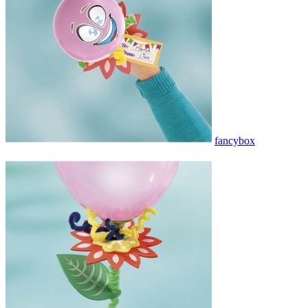
fancybox