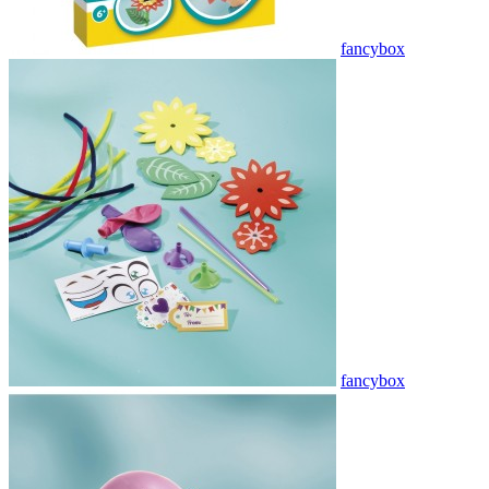
fancybox
fancybox