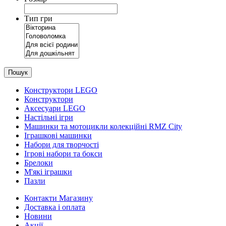
Тип гри
Пошук
Конструктори LEGO
Конструктори
Аксесуари LEGO
Настільні ігри
Машинки та мотоцикли колекційні RMZ City
Іграшкові машинки
Набори для творчості
Ігрові набори та бокси
Брелоки
М'які іграшки
Пазли
Контакти Магазину
Доставка і оплата
Новини
Акції