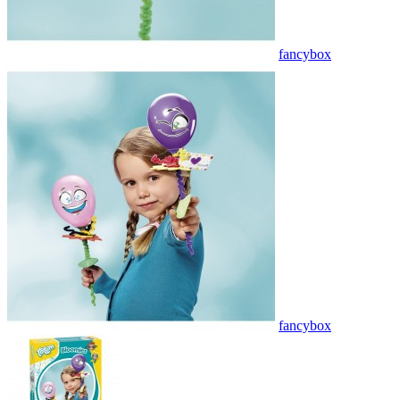
fancybox
fancybox