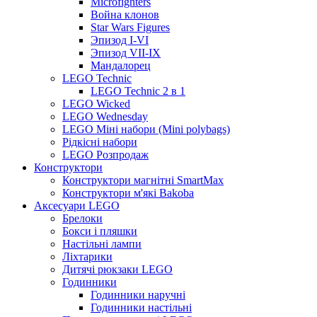
Microfighters
Война клонов
Star Wars Figures
Эпизод I-VI
Эпизод VII-IX
Мандалорец
LEGO Technic
LEGO Technic 2 в 1
LEGO Wicked
LEGO Wednesday
LEGO Міні набори (Mini polybags)
Рідкісні набори
LEGO Розпродаж
Конструктори
Конструктори магнітні SmartMax
Конструктори м'які Bakoba
Аксесуари LEGO
Брелоки
Бокси і пляшки
Настільні лампи
Ліхтарики
Дитячі рюкзаки LEGO
Годинники
Годинники наручні
Годинники настільні