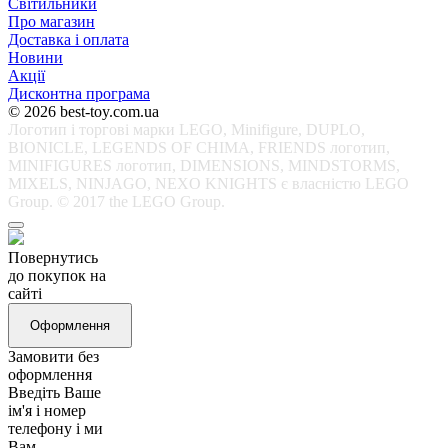
Світильники
Про магазин
Доставка і оплата
Новини
Акції
Дисконтна програма
© 2026 best-toy.com.ua
Логотип і торгові марки LEGO, Minifigure, DUPLO,
BIONICLE, LEGENDS OF CHIMA, FRIENDS логотип,
MINIFIGURES логотип, DIMENSIONS, MINDSTORMS,
MIXELS, NINJAGO, NEXO KNIGHTS є власністю LEGO
Group. © 2017 the LEGO Group.
Повернутись
до покупок на
сайті
Оформлення
Замовити без
оформлення
Введіть Ваше
ім'я і номер
телефону і ми
Вам