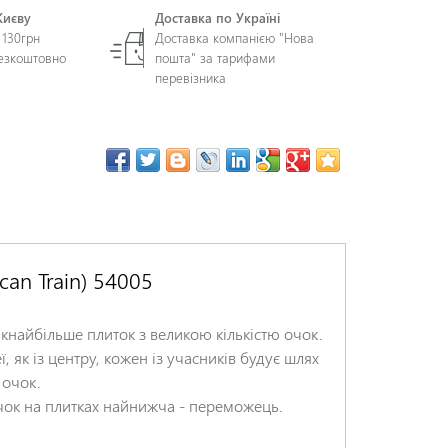
Києву
Доставка по Україні
 130грн
Доставка компанією "Нова
безкоштовно
пошта" за тарифами
перевізника
can Train) 54005
якнайбільше плиток з великою кількістю очок.
, як із центру, кожен із учасників будує шлях
 очок.
 очок на плитках найнижча - переможець.