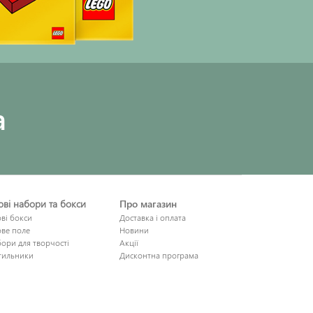
a
рові набори та бокси
Про магазин
ові бокси
Доставка і оплата
ове поле
Новини
ори для творчості
Акції
тильники
Дисконтна програма