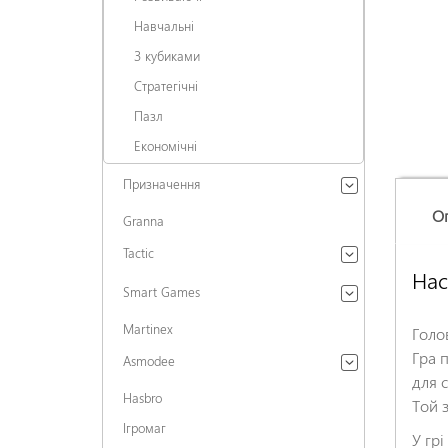
Навчальні
З кубиками
Стратегічні
Пазл
Економічні
Призначення
О
Granna
Tactic
Нас
Smart Games
Martinex
Голо
Гра п
Asmodee
для 
Hasbro
Той 
Ігромаг
У грі