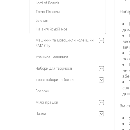
Lord of Boards
Набі
Третя Планета
Lelekan
На англійській мові
дом
Машинки та мотоцикли колекційні
вес
RMZ City
веч
Іграшкові машинки
роз
Набори для творчості
не 
збе
Ігрові набори та бокси
свя
Брелоки
доп
М'які іграшки
Вміс
Пазли