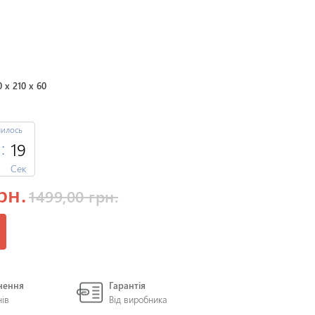
0 x 210 x 60
шилось
19
Сек
рн.
1499,00 грн.
нення
Гарантія
нів
Від виробника