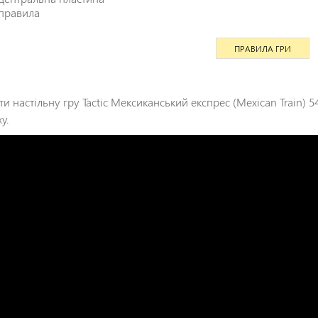
правила
ПРАВИЛА ГРИ
ти настільну гру Tactic Мексиканський експрес (Mexican Train)
у.