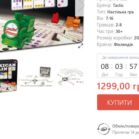
Бренд:
Tactic
Тип:
Настільна гра
Вік:
7-16
Гравців:
2-8
Час гри:
30+
Розмір коробки:
21
Країна:
Фінляндія
До завершення зали
08
03
57
Дні
Год
Хви
1299,00 г
КУПИТИ
Обмін/повер
Протягом 14 д