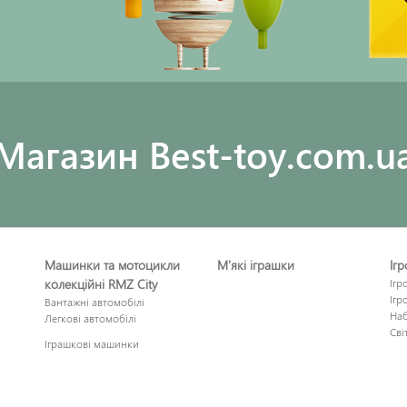
Maгазин Best-toy.com.u
Машинки та мотоцикли
М'які іграшки
Іг
колекційні RMZ City
Ігр
Ігр
Вантажні автомобілі
Наб
Легкові автомобілі
Сві
Іграшкові машинки