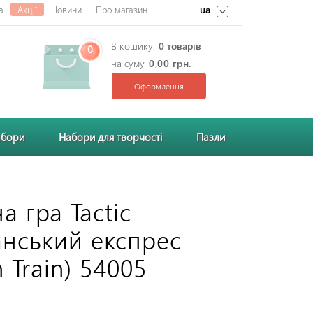
ua
а
Акції
Новини
Про магазин
В кошику:
0 товарів
0
на суму
0,00 грн.
Оформлення
абори
Набори для творчості
Пазли
а гра Tactic
нський експрес
 Train) 54005