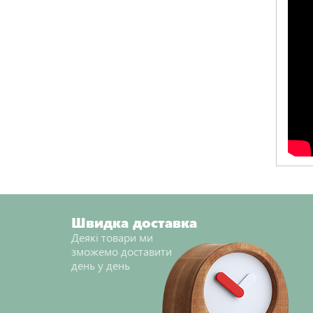
Швидка доставка
Деякі товари ми
зможемо доставити
день у день