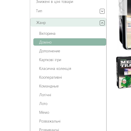
Знижені в ціні товари
Тип
Жанр
Вікторина
Доміно
Дополнение
Карткові ігри
Класична колекція
Кооперативні
Командные
Логічні
Лото
Мемо
Розважальні
Розвиваючі