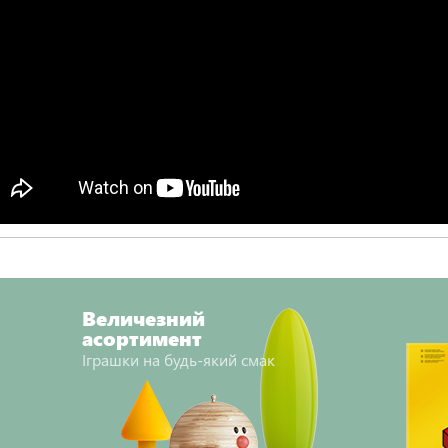
Величезний
асортимент
Іграшки на будь-який смак