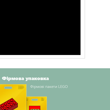
Фірмова упаковка
Фірмові пакети LEGO