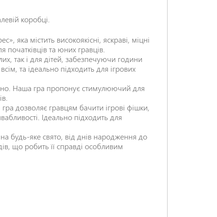
левій коробці.
, яка містить високоякісні, яскраві, міцні
ля початківців та юних гравців.
их, так і для дітей, забезпечуючи години
всім, та ідеально підходить для ігрових
міно. Наша гра пропонує стимулюючий для
НАДІСЛАТИ ВІДГУК
ів.
 гра дозволяє гравцям бачити ігрові фішки,
вабливості. Ідеально підходить для
на будь-яке свято, від днів народження до
адів, що робить її справді особливим