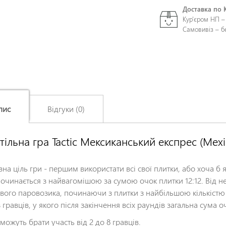
Доставка по 
Кур'єром НП –
Самовивіз – 
пис
Відгуки (0)
тільна гра Tactic Мексиканський експрес (Mexi
Залишіть відгук про цей товар першими
Ім'я
*
вна ціль гри - першим використати всі свої плитки, або хоча б 
очинається з найвагомішою за сумою очок плитки 12:12. Від неї
свого паровозика, починаючи з плитки з найбільшою кількістю
Заголовок відгуку
*
з гравців, у якого після закінчення всіх раундів загальна сума
 можуть брати участь від 2 до 8 гравців.