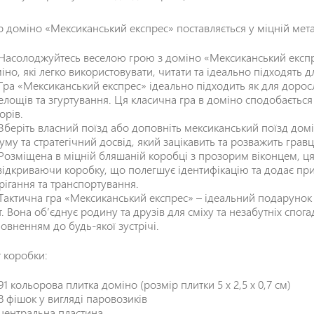
Відгук
*
р доміно «Мексиканський експрес» поставляється у міцній мета
Насолоджуйтесь веселою грою з доміно «Мексиканський експрес»
іно, які легко використовувати, читати та ідеально підходять д
Гра «Мексиканський експрес» ідеально підходить як для доросл
елощів та згуртування. Ця класична гра в доміно сподобається 
орів.
Зберіть власний поїзд або доповніть мексиканський поїзд до
уму та стратегічний досвід, який зацікавить та розважить гравц
Розміщена в міцній бляшаній коробці з прозорим віконцем, ця
відкриваючи коробку, що полегшує ідентифікацію та додає при
рігання та транспортування.
Тактична гра «Мексиканський експрес» – ідеальний подарунок 
т. Вона об’єднує родину та друзів для сміху та незабутніх спог
овненням до будь-якої зустрічі.
т коробки:
91 кольорова плитка доміно (розмір плитки 5 x 2,5 x 0,7 см)
8 фішок у вигляді паровозиків
центральна пластина