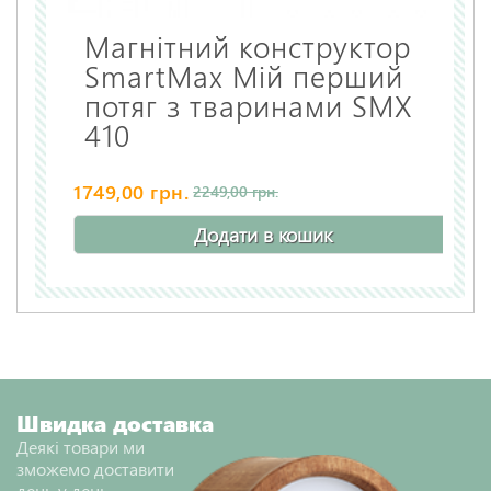
Магнітний конструктор
SmartMax Мій перший
потяг з тваринами SMX
410
1749,00 грн.
2249,00 грн.
Додати в кошик
Швидка доставка
Деякі товари ми
зможемо доставити
день у день