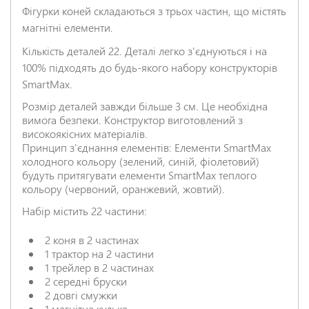
Фігурки коней складаються з трьох частин, що містять
магнітні елементи.
Кількість деталей 22. Деталі легко з'єднуються і на
НАДІСЛАТИ ВІДГУК
100% підходять до будь-якого набору конструкторів
SmartMax.
Розмір деталей завжди більше 3 см. Це необхідна
вимога безпеки. Конструктор виготовлений з
високоякісних матеріалів.
Принцип з'єднання елементів: Елементи SmartMax
холодного кольору (зелений, синій, фіолетовий)
будуть притягувати елементи SmartMax теплого
кольору (червоний, оранжевий, жовтий).
Набір містить 22 частини:
2 коня в 2 частинах
1 трактор на 2 частини
1 трейлер в 2 частинах
2 середні бруски
2 довгі смужки
1 магнітна кулька