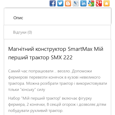
Опис
Відгуки (0)
Магнітний конструктор SmartMax Мій
Залишіть відгук про цей товар першими
перший трактор SMX 222
Ім'я
*
Самий час попрацювати .. весело. Допоможи
Заголовок відгуку
*
фермерові перевезти конячок в кузові невеликого
трактора. Можна розібрати трактор і використовувати
тільки "кінську" силу
Відгук
*
Набор "Мій перший трактор" включає фігурку
фермера, 2 конячки, 8 секцій огорож і дозволяє дітям
побудувати рухливий трактор.