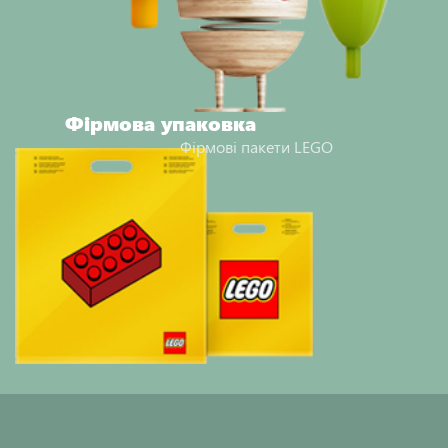
Фірмова упаковка
Фірмові пакети LEGO