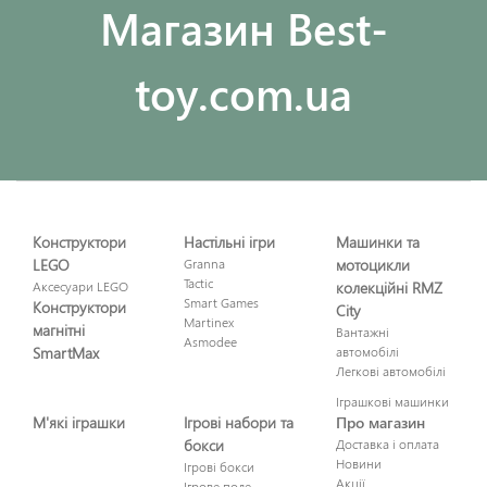
Maгазин Best-
toy.com.ua
Конструктори
Настільні ігри
Машинки та
LEGO
Granna
мотоцикли
Tactic
Аксесуари LEGO
колекційні RMZ
Smart Games
Конструктори
City
Martinex
магнітні
Вантажні
Asmodee
SmartMax
автомобілі
Легкові автомобілі
Іграшкові машинки
М'які іграшки
Ігрові набори та
Про магазин
бокси
Доставка і оплата
Новини
Ігрові бокси
Акції
Ігрове поле