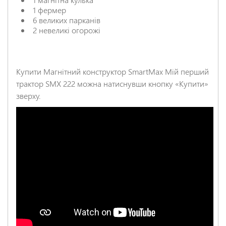
1 фермер
6 великих парканів
2 невеликі огорожі
Купити Магнітний конструктор SmartMax Мій перший
трактор SMX 222 можна натиснувши кнопку «Купити»
зверху.