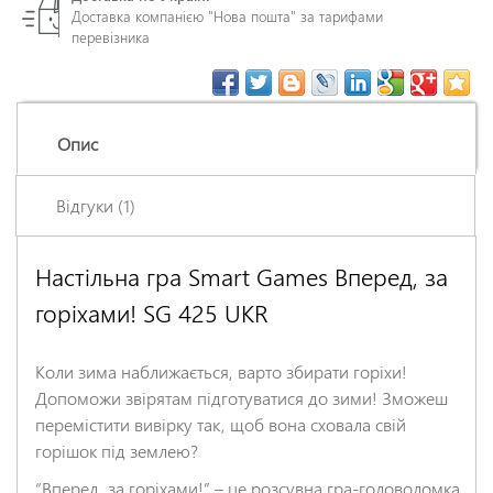
Доставка компанією "Нова пошта" за тарифами
перевізника
Опис
Відгуки (1)
Настільна гра Smart Games Вперед, за
Средняя оценка: 0
горіхами! SG 425 UKR
Катерина
(10.03.2023 15:15)
Все получила, спасибо за заказ. Отправили день в день, на
Коли зима наближається, варто збирати горіхи!
следующий день уже забрала на новой почте. Упаковано все
Допоможи звірятам підготуватися до зими! Зможеш
супер
перемістити вивірку так, щоб вона сховала свій
Ім'я
*
горішок під землею?
“Вперед, за горіхами!” – це розсувна гра-головоломка