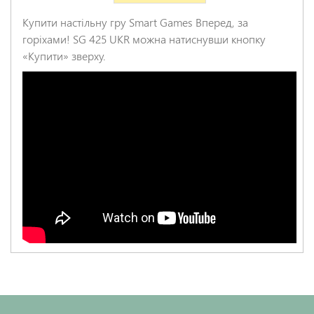
Купити настільну гру Smart Games Вперед, за
горіхами! SG 425 UKR можна натиснувши кнопку
«Купити» зверху.