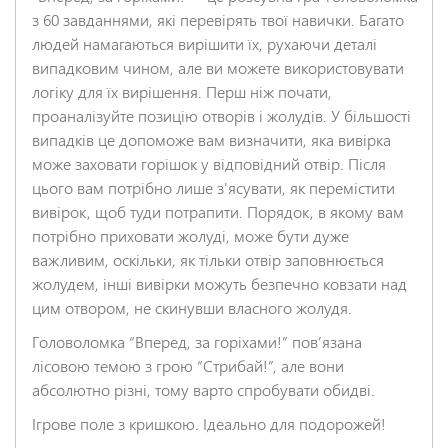
з 60 завданнями, які перевірять твої навички. Багато
Заголовок відгуку
*
людей намагаються вирішити їх, рухаючи деталі
випадковим чином, але ви можете використовувати
логіку для їх вирішення. Перш ніж почати,
Відгук
*
проаналізуйте позицію отворів і жолудів. У більшості
випадків це допоможе вам визначити, яка вивірка
може заховати горішок у відповідний отвір. Після
цього вам потрібно лише з'ясувати, як перемістити
вивірок, щоб туди потрапити. Порядок, в якому вам
потрібно приховати жолуді, може бути дуже
важливим, оскільки, як тільки отвір заповнюється
НАДІСЛАТИ ВІДГУК
жолудем, інші вивірки можуть безпечно ковзати над
цим отвором, не скинувши власного жолудя.
Головоломка “Вперед, за горіхами!” пов’язана
лісовою темою з грою “Стрибай!”, але вони
абсолютно різні, тому варто спробувати обидві.
Ігрове поле з кришкою. Ідеально для подорожей!