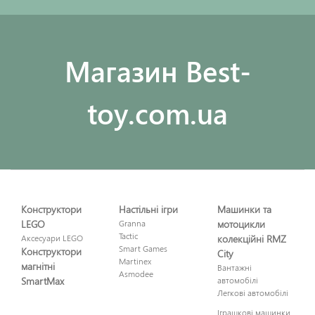
Maгазин Best-
toy.com.ua
Конструктори
Настільні ігри
Машинки та
LEGO
Granna
мотоцикли
Tactic
Аксесуари LEGO
колекційні RMZ
Smart Games
Конструктори
City
Martinex
магнітні
Вантажні
Asmodee
SmartMax
автомобілі
Легкові автомобілі
Іграшкові машинки