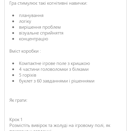
Гра стимулює такі когнітивні навички:
планування
логіку
вирішення проблем
візуальне сприйняття
концентрацію
Вміст коробки :
Компактне ігрове поле з кришкою
4 частини головоломки з білками
5 горіхів
буклет з 60 завданнями і рішеннями
Як грати:
Крок 1
Розмістіть вивірок та жолуді на ігровому полі, як
показано у завданні.