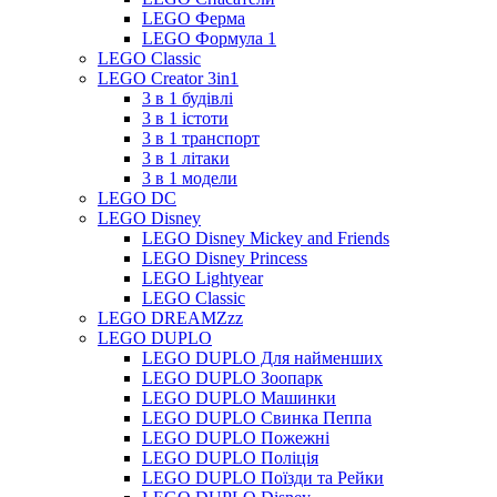
LEGO Ферма
LEGO Формула 1
LEGO Classic
LEGO Creator 3in1
3 в 1 будівлі
3 в 1 істоти
3 в 1 транспорт
3 в 1 літаки
3 в 1 модели
LEGO DC
LEGO Disney
LEGO Disney Mickey and Friends
LEGO Disney Princess
LEGO Lightyear
LEGO Classic
LEGO DREAMZzz
LEGO DUPLO
LEGO DUPLO Для найменших
LEGO DUPLO Зоопарк
LEGO DUPLO Машинки
LEGO DUPLO Свинка Пеппа
LEGO DUPLO Пожежні
LEGO DUPLO Поліція
LEGO DUPLO Поїзди та Рейки