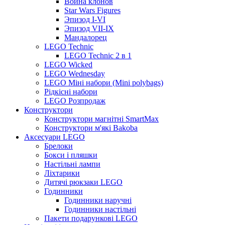
Война клонов
Star Wars Figures
Эпизод I-VI
Эпизод VII-IX
Мандалорец
LEGO Technic
LEGO Technic 2 в 1
LEGO Wicked
LEGO Wednesday
LEGO Міні набори (Mini polybags)
Рідкісні набори
LEGO Розпродаж
Конструктори
Конструктори магнітні SmartMax
Конструктори м'які Bakoba
Аксесуари LEGO
Брелоки
Бокси і пляшки
Настільні лампи
Ліхтарики
Дитячі рюкзаки LEGO
Годинники
Годинники наручні
Годинники настільні
Пакети подарункові LEGO