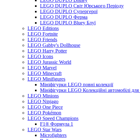
LEGO DUPLO Disney
LEGO DUPLO Світ Юрського Періоду
LEGO DUPLO Супергерої
LEGO DUPLO Ферма
LEGO DUPLO Bluey Блуї
LEGO Editions
LEGO Fortnite
LEGO Friends
LEGO Gabby's Dollhouse
LEGO Harry Potter
LEGO Icons
LEGO Jurassic World
LEGO Marvel
LEGO Minecraft
LEGO Minifigures
Мініфігурки LEGO повні колекції
Мініфігурки LEGO Колекційні автомобілі для
LEGO Minions
LEGO Ninjago
LEGO One Piece
LEGO Pokémon
LEGO Speed Champions
F1® Формула 1
LEGO Star Wars
Microfighters