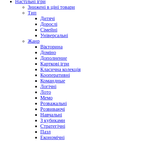
Настільні ігри
Знижені в ціні товари
Тип
Дитячі
Дорослі
Сімейні
Універсальні
Жанр
Вікторина
Доміно
Дополнение
Карткові ігри
Класична колекція
Кооперативні
Командные
Логічні
Лото
Мемо
Розважальні
Розвиваючі
Навчальні
З кубиками
Стратегічні
Пазл
Економічні