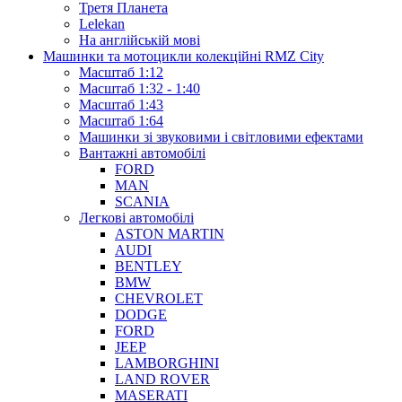
Третя Планета
Lelekan
На англійській мові
Машинки та мотоцикли колекційні RMZ City
Масштаб 1:12
Масштаб 1:32 - 1:40
Масштаб 1:43
Масштаб 1:64
Машинки зі звуковими і світловими ефектами
Вантажні автомобілі
FORD
MAN
SCANIA
Легкові автомобілі
ASTON MARTIN
AUDI
BENTLEY
BMW
CHEVROLET
DODGE
FORD
JEEP
LAMBORGHINI
LAND ROVER
MASERATI