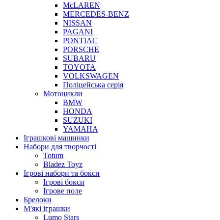
McLAREN
MERCEDES-BENZ
NISSAN
PAGANI
PONTIAC
PORSCHE
SUBARU
TOYOTA
VOLKSWAGEN
Поліцейська серія
Мотоцикли
BMW
HONDA
SUZUKI
YAMAHA
Іграшкові машинки
Набори для творчості
Totum
Bladez Toyz
Ігрові набори та бокси
Ігрові бокси
Ігрове поле
Брелоки
М'які іграшки
Lumo Stars