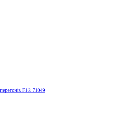
 перегонів F1® 71049