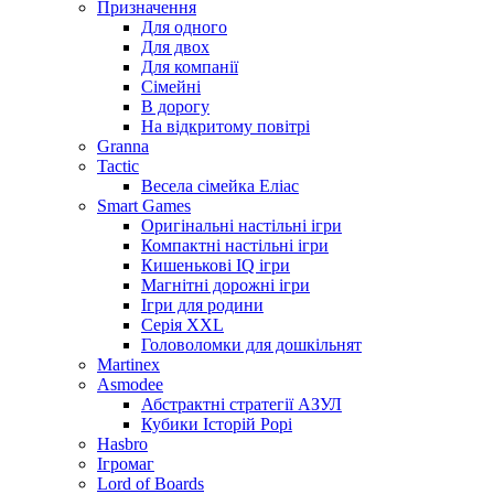
Призначення
Для одного
Для двох
Для компанії
Сімейні
В дорогу
На відкритому повітрі
Granna
Tactic
Весела сімейка Еліас
Smart Games
Оригінальні настільні ігри
Компактні настільні ігри
Кишенькові IQ ігри
Магнітні дорожні ігри
Ігри для родини
Серія XXL
Головоломки для дошкільнят
Martinex
Asmodee
Абстрактні стратегії АЗУЛ
Кубики Історій Рорі
Hasbro
Ігромаг
Lord of Boards