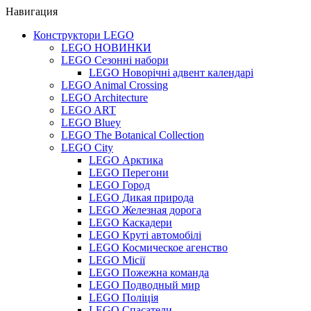
Навигация
Конструктори LEGO
LEGO НОВИНКИ
LEGO Сезонні набори
LEGO Новорічні адвент календарі
LEGO Animal Crossing
LEGO Architecture
LEGO ART
LEGO Bluey
LEGO The Botanical Collection
LEGO City
LEGO Арктика
LEGO Перегони
LEGO Город
LEGO Дикая природа
LEGO Железная дорога
LEGO Каскадери
LEGO Круті автомобілі
LEGO Космическое агенство
LEGO Місії
LEGO Пожежна команда
LEGO Подводный мир
LEGO Поліція
LEGO Спасатели