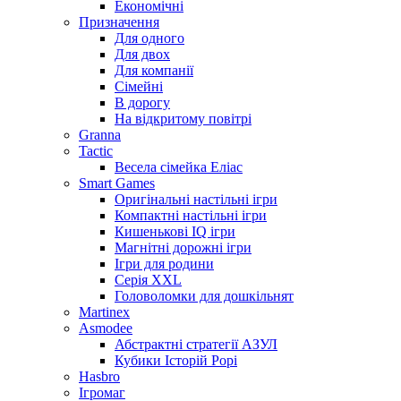
Економічні
Призначення
Для одного
Для двох
Для компанії
Сімейні
В дорогу
На відкритому повітрі
Granna
Tactic
Весела сімейка Еліас
Smart Games
Оригінальні настільні ігри
Компактні настільні ігри
Кишенькові IQ ігри
Магнітні дорожні ігри
Ігри для родини
Серія XXL
Головоломки для дошкільнят
Martinex
Asmodee
Абстрактні стратегії АЗУЛ
Кубики Історій Рорі
Hasbro
Ігромаг