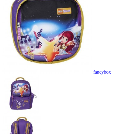
fancybox