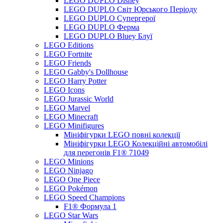
LEGO DUPLO Disney
LEGO DUPLO Світ Юрського Періоду
LEGO DUPLO Супергерої
LEGO DUPLO Ферма
LEGO DUPLO Bluey Блуї
LEGO Editions
LEGO Fortnite
LEGO Friends
LEGO Gabby's Dollhouse
LEGO Harry Potter
LEGO Icons
LEGO Jurassic World
LEGO Marvel
LEGO Minecraft
LEGO Minifigures
Мініфігурки LEGO повні колекції
Мініфігурки LEGO Колекційні автомобілі
для перегонів F1® 71049
LEGO Minions
LEGO Ninjago
LEGO One Piece
LEGO Pokémon
LEGO Speed Champions
F1® Формула 1
LEGO Star Wars