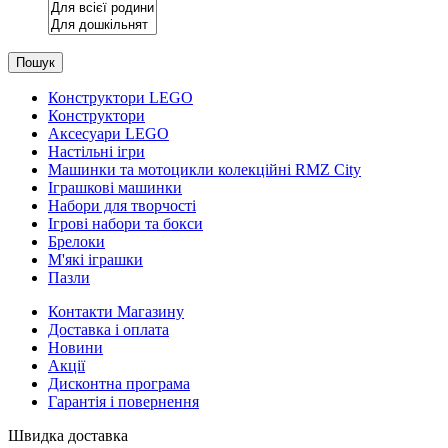
Пошук
Конструктори LEGO
Конструктори
Аксесуари LEGO
Настільні ігри
Машинки та мотоцикли колекційні RMZ City
Іграшкові машинки
Набори для творчості
Ігрові набори та бокси
Брелоки
М'які іграшки
Пазли
Контакти Магазину
Доставка і оплата
Новини
Акції
Дисконтна програма
Гарантія і повернення
Швидка доставка