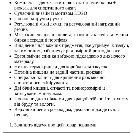
Комплект із двох частин: рюкзак з термочохлом +
рюкзак для спортивного одягу
Сучасний дизайн із мотивом LEGO
Посилена зручна ручка
Регульовані м'які лямки та регульований нагрудний
ремінь
М'яка кишеня для планшета, гачок для ключів та іменна
бирка всередині портфеля
Відділення для важчих предметів, яке утримує їх ззаду і,
таким чином, забезпечує рівномірний розподіл ваги.
Ергономічна спинка з м'якою підкладкою з дихаючого
матеріалу.
Нижня термокришка для коробки для закусок
Потайна кишеня на задній частині рюкзака
Спеціальні кліпси для кріплення рюкзака до
спортивного екіпірування
Дві бічні кишені, сітчасті та повнорозмірні із
затягуванням шнурком.
Посилене дно з ніжками для кращої стійкості та захисту
від бруду та вологи.
Верхня кишеня з розкладом, ідеально підходить для
пеналу.
Залишіть відгук про цей товар першими