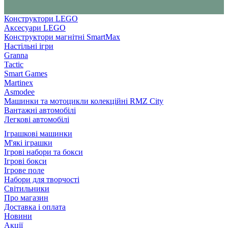
Конструктори LEGO
Аксесуари LEGO
Конструктори магнітні SmartMax
Настільні ігри
Granna
Tactic
Smart Games
Martinex
Asmodee
Машинки та мотоцикли колекційні RMZ City
Вантажні автомобілі
Легкові автомобілі
Іграшкові машинки
М'які іграшки
Ігрові набори та бокси
Ігрові бокси
Ігрове поле
Набори для творчості
Світильники
Про магазин
Доставка і оплата
Новини
Акції