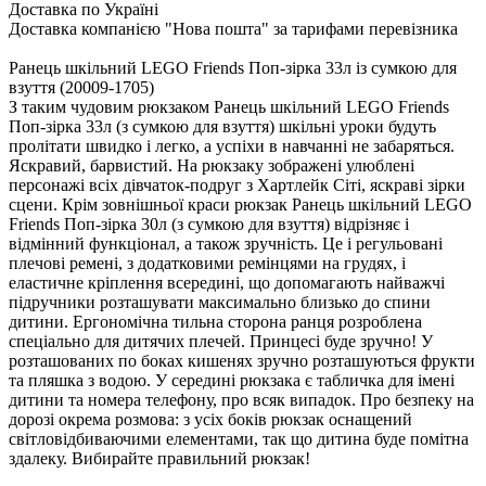
Доставка по Україні
Доставка компанією "Нова пошта" за тарифами перевізника
Ранець шкільний LEGO Friends Поп-зірка 33л із сумкою для
взуття (20009-1705)
З таким чудовим рюкзаком Ранець шкільний LEGO Friends
Поп-зірка 33л (з сумкою для взуття) шкільні уроки будуть
пролітати швидко і легко, а успіхи в навчанні не забаряться.
Яскравий, барвистий. На рюкзаку зображені улюблені
персонажі всіх дівчаток-подруг з Хартлейк Сіті, яскраві зірки
сцени. Крім зовнішньої краси рюкзак Ранець шкільний LEGO
Friends Поп-зірка 30л (з сумкою для взуття) відрізняє і
відмінний функціонал, а також зручність. Це і регульовані
плечові ремені, з додатковими ремінцями на грудях, і
еластичне кріплення всередині, що допомагають найважчі
підручники розташувати максимально близько до спини
дитини. Ергономічна тильна сторона ранця розроблена
спеціально для дитячих плечей. Принцесі буде зручно! У
розташованих по боках кишенях зручно розташуються фрукти
та пляшка з водою. У середині рюкзака є табличка для імені
дитини та номера телефону, про всяк випадок. Про безпеку на
дорозі окрема розмова: з усіх боків рюкзак оснащений
світловідбиваючими елементами, так що дитина буде помітна
здалеку. Вибирайте правильний рюкзак!