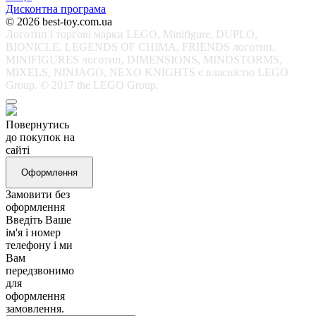
Дисконтна програма
© 2026 best-toy.com.ua
Логотип і торгові марки LEGO, Minifigure, DUPLO,
BIONICLE, LEGENDS OF CHIMA, FRIENDS логотип,
MINIFIGURES логотип, DIMENSIONS, MINDSTORMS,
MIXELS, NINJAGO, NEXO KNIGHTS є власністю LEGO
Group. © 2017 the LEGO Group.
Повернутись
до покупок на
сайті
Оформлення
Замовити без
оформлення
Введіть Ваше
ім'я і номер
телефону і ми
Вам
передзвонимо
для
оформлення
замовлення.