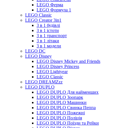
LEGO Ферма
LEGO Формула 1
LEGO Classic
LEGO Creator 3in1
3 в 1 будівлі
3 в 1 істоти
3 в 1 транспорт
3 в 1 літаки
3 в 1 модели
LEGO DC
LEGO Disney
LEGO Disney Mickey and Friends
LEGO Disney Princess
LEGO Lightyear
LEGO Classic
LEGO DREAMZzz
LEGO DUPLO
LEGO DUPLO Для найменших
LEGO DUPLO Зоопарк
LEGO DUPLO Машинки
LEGO DUPLO Свинка Пеппа
LEGO DUPLO Пожежні
LEGO DUPLO Поліція
LEGO DUPLO Поїзди та Рейки