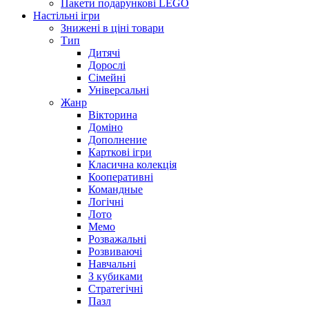
Пакети подарункові LEGO
Настільні ігри
Знижені в ціні товари
Тип
Дитячі
Дорослі
Сімейні
Універсальні
Жанр
Вікторина
Доміно
Дополнение
Карткові ігри
Класична колекція
Кооперативні
Командные
Логічні
Лото
Мемо
Розважальні
Розвиваючі
Навчальні
З кубиками
Стратегічні
Пазл