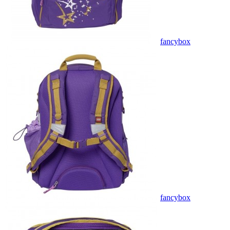
fancybox
fancybox