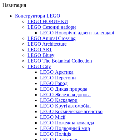
Навигация
Конструктори LEGO
LEGO НОВИНКИ
LEGO Сезонні набори
LEGO Новорічні адвент календарі
LEGO Animal Crossing
LEGO Architecture
LEGO ART
LEGO Bluey
LEGO The Botanical Collection
LEGO City
LEGO Арктика
LEGO Перегони
LEGO Город
LEGO Дикая природа
LEGO Железная дорога
LEGO Каскадери
LEGO Круті автомобілі
LEGO Космическое агенство
LEGO Місії
LEGO Пожежна команда
LEGO Подводный мир
LEGO Поліція
LEGO Спасатели