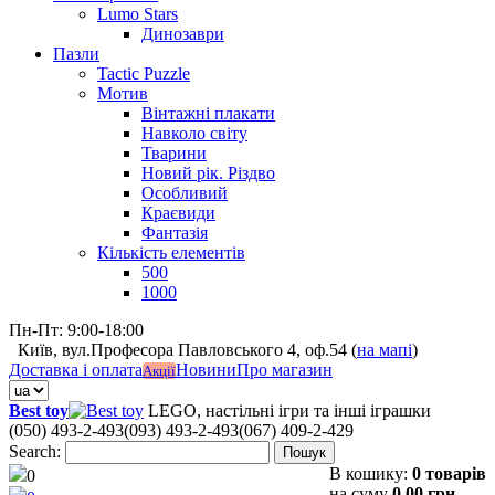
Lumo Stars
Динозаври
Пазли
Tactic Puzzle
Мотив
Вінтажні плакати
Навколо світу
Тварини
Новий рік. Різдво
Особливий
Краєвиди
Фантазія
Кількість елементів
500
1000
Пн-Пт: 9:00-18:00
Київ, вул.Професора Павловського 4, оф.54 (
на мапі
)
Доставка і оплата
Новини
Про магазин
Акції
Best toy
LEGO, настільні ігри та інші іграшки
(050) 493-2-493
(093) 493-2-493
(067) 409-2-429
Search:
Пошук
В кошику:
0 товарів
0
на суму
0,00 грн.