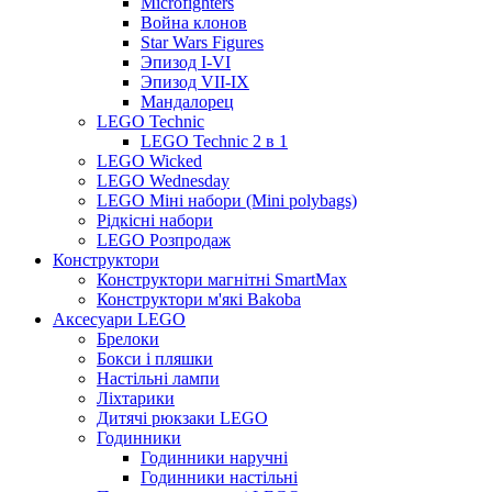
Microfighters
Война клонов
Star Wars Figures
Эпизод I-VI
Эпизод VII-IX
Мандалорец
LEGO Technic
LEGO Technic 2 в 1
LEGO Wicked
LEGO Wednesday
LEGO Міні набори (Mini polybags)
Рідкісні набори
LEGO Розпродаж
Конструктори
Конструктори магнітні SmartMax
Конструктори м'які Bakoba
Аксесуари LEGO
Брелоки
Бокси і пляшки
Настільні лампи
Ліхтарики
Дитячі рюкзаки LEGO
Годинники
Годинники наручні
Годинники настільні