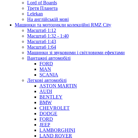
Lord of Boards
Третя Планета
Lelekan
На англійській мові
Машинки та мотоцикли колекційні RMZ City
Масштаб 1:12
Масштаб 1:32 - 1:40
Масштаб 1:43
Масштаб 1:64
Машинки зі звуковими і світловими ефектами
Вантажні автомобілі
FORD
MAN
SCANIA
Легкові автомобілі
ASTON MARTIN
AUDI
BENTLEY
BMW
CHEVROLET
DODGE
FORD
JEEP
LAMBORGHINI
LAND ROVER