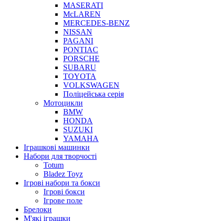
MASERATI
McLAREN
MERCEDES-BENZ
NISSAN
PAGANI
PONTIAC
PORSCHE
SUBARU
TOYOTA
VOLKSWAGEN
Поліцейська серія
Мотоцикли
BMW
HONDA
SUZUKI
YAMAHA
Іграшкові машинки
Набори для творчості
Totum
Bladez Toyz
Ігрові набори та бокси
Ігрові бокси
Ігрове поле
Брелоки
М'які іграшки