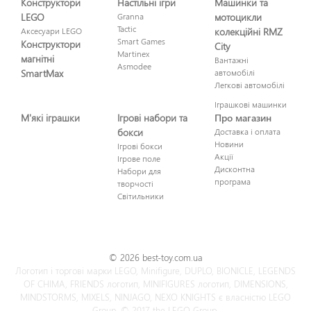
Конструктори
Настільні ігри
Машинки та
LEGO
Granna
мотоцикли
Tactic
Аксесуари LEGO
колекційні RMZ
Smart Games
Конструктори
City
Martinex
магнітні
Вантажні
Asmodee
SmartMax
автомобілі
Легкові автомобілі
Іграшкові машинки
М'які іграшки
Ігрові набори та
Про магазин
бокси
Доставка і оплата
Новини
Ігрові бокси
Акції
Ігрове поле
Дисконтна
Набори для
програма
творчості
Світильники
© 2026 best-toy.com.ua
Логотип і торгові марки LEGO, Minifigure, DUPLO, BIONICLE, LEGENDS
OF CHIMA, FRIENDS логотип, MINIFIGURES логотип, DIMENSIONS,
MINDSTORMS, MIXELS, NINJAGO, NEXO KNIGHTS є власністю LEGO
Group. © 2017 the LEGO Group.