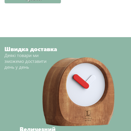
Швидка доставка
Деякі товари ми
зможемо доставити
день у день
Величезний