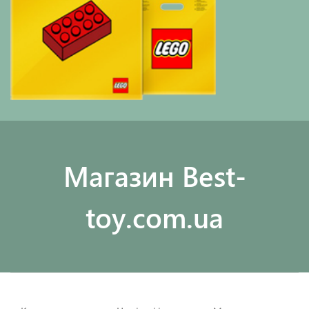
Maгазин Best-
toy.com.ua