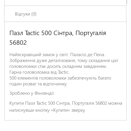
Відгуки (0)
Пазл Tactic 500 Сінтра, Португалія
Залишіть відгук про цей товар першими
56802
Ім'я
*
Найяскравіший замок у світі: Паласіо де Пена.
Зображення дуже деталізоване, тому складання цієї
Заголовок відгуку
*
головоломки стає досить складним завданням.
Гарна головоломка від Tactic.
500 елементів головоломки забезпечують багато
годин розваг та відпочинку.
Відгук
*
Зроблено у Фінляндії
Купити Пазл Tactic 500 Сінтра, Португалія 56802 можна
натиснувши кнопку «Купити» зверху.