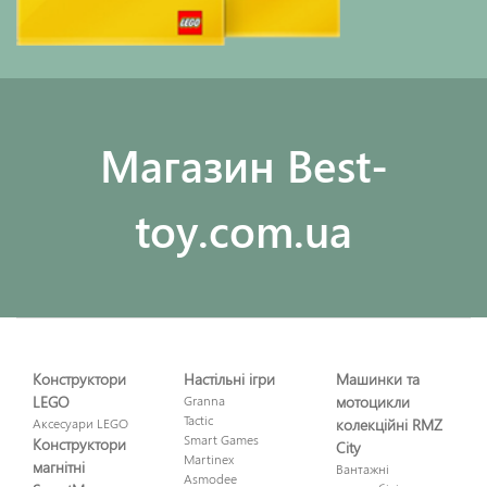
Maгазин Best-
toy.com.ua
Конструктори
Настільні ігри
Машинки та
LEGO
Granna
мотоцикли
Tactic
Аксесуари LEGO
колекційні RMZ
Smart Games
Конструктори
City
Martinex
магнітні
Вантажні
Asmodee