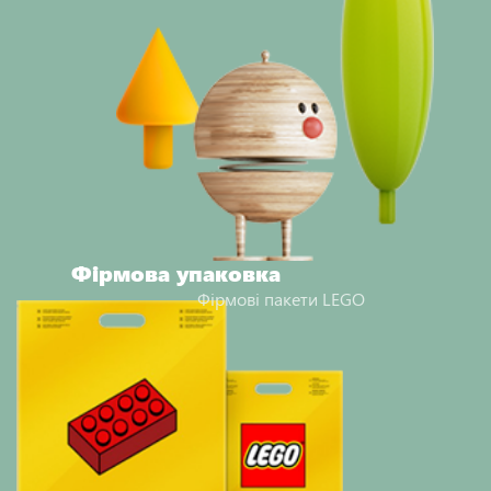
Фірмова упаковка
Фірмові пакети LEGO